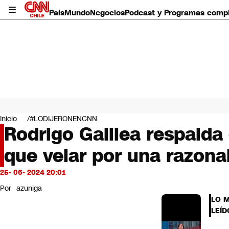
País
Mundo
Negocios
Podcast y Programas comp
País
Mundo
Inicio
#LODIJERONENCNN
Negocios
Rodrigo Galilea respalda
Deportes
que velar por una razona
Programas completos
Cultura
Servicios
25- 06- 2024 20:01
Bits
Por
azuniga
CNN Data
LO 
CNN tiempo
LEÍD
Futuro 360
Opinión