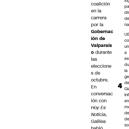
lu
coalición
pa
en la
di
carrera
de
por la
na
Gobernac
U
ión de
co
Valparaís
un
o
durante
a
e
las
du
eleccione
la
s de
ge
octubre.
d
En
Gi
conversac
In
ión con
e
m
Hoy Es
d
Noticia
,
de
Galilea
so
habló