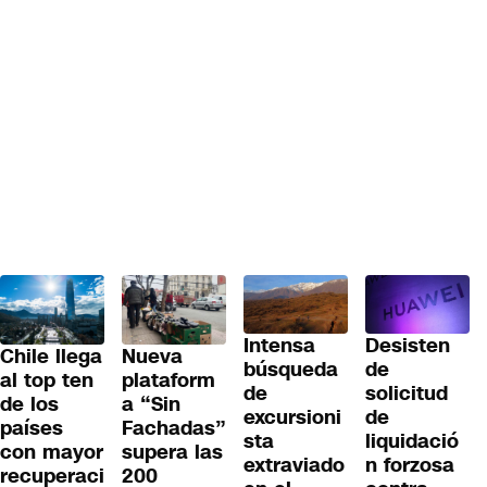
Desisten
Intensa
Chile llega
Nueva
de
búsqueda
al top ten
plataform
solicitud
de
de los
a “Sin
de
excursioni
países
Fachadas”
liquidació
sta
con mayor
supera las
n forzosa
extraviado
recuperaci
200