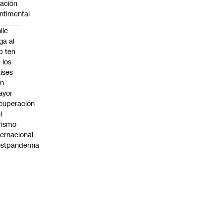
lación
ntimental
ile
ega al
p ten
 los
íses
on
ayor
cuperación
l
rismo
ternacional
ostpandemia