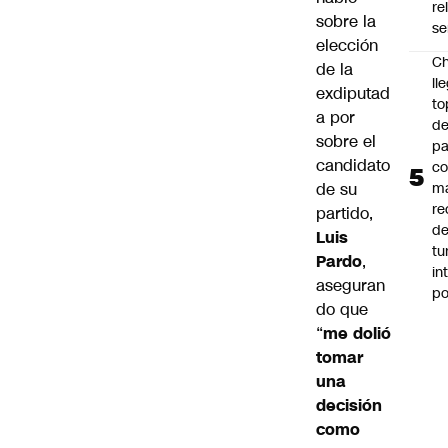
re
sobre la
se
elección
Ch
de la
ll
exdiputad
to
a por
de
sobre el
pa
candidato
c
de su
m
re
partido,
de
Luis
tu
Pardo
,
in
aseguran
p
do que
“
me dolió
tomar
una
decisión
como