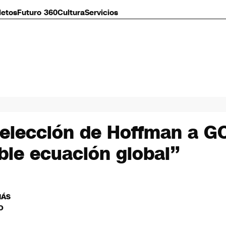
letos
Futuro 360
Cultura
Servicios
 elección de Hoffman a G
ble ecuación global”
MÁS
O