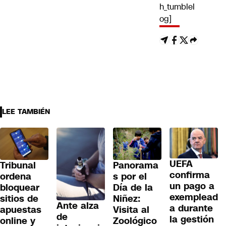
h_tumblel
og]
LEE TAMBIÉN
UEFA
Tribunal
Panorama
confirma
ordena
s por el
un pago a
bloquear
Día de la
exemplead
sitios de
Niñez:
Ante alza
a durante
apuestas
Visita al
de
la gestión
online y
Zoológico