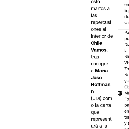
este
e
martes a
lí
las
d
repercusi
v
ones al
P
interior de
po
Chile
Dí
Vamos
,
la
tras
Ni
Vi
escoger
Zo
a
María
Na
José
y 
Hoffman
Ob
n
M
(UDI) com
Fo
o la carta
p
e
que
te
represent
y 
ará a la