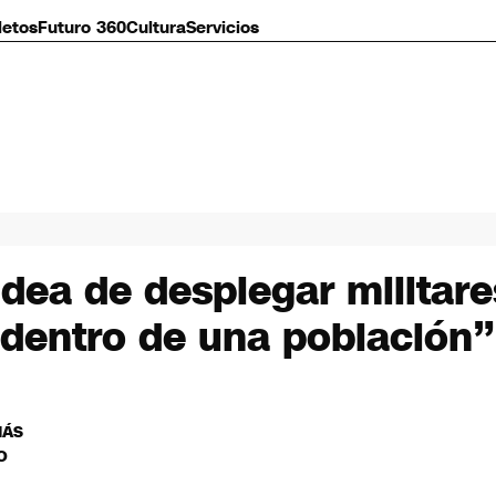
letos
Futuro 360
Cultura
Servicios
idea de desplegar militare
 dentro de una población”
MÁS
O