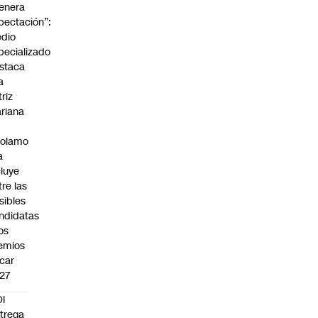
enera
pectación”:
dio
pecializado
staca
a
triz
riana
rolamo
a
cluye
tre las
sibles
ndidatas
los
emios
car
27
I
trega