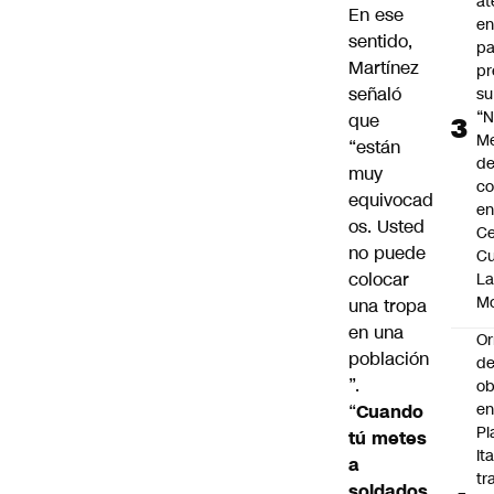
at
En ese
en
sentido,
pa
Martínez
pr
señaló
su
“N
que
M
“están
de
muy
co
equivocad
en
os. Usted
Ce
no puede
Cu
colocar
L
M
una tropa
en una
Or
población
de
”.
ob
e
“
Cuando
Pl
tú metes
Ita
a
tr
soldados