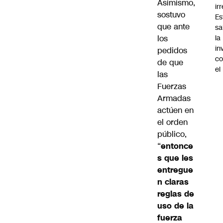
Asimismo,
ir
sostuvo
Es
que ante
sa
los
la
in
pedidos
co
de que
el
las
Fuerzas
Armadas
actúen en
el orden
público,
“
entonce
s que les
entregue
n claras
reglas de
uso de la
fuerza