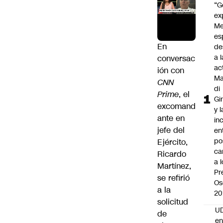
“G
ex
Me
es
En
de
a l
conversac
ac
ión con
Ma
CNN
di
Prime
, el
Gi
excomand
y l
ante en
in
jefe del
en
po
Ejército,
ca
Ricardo
a 
Martínez
,
Pr
se refirió
Os
a la
20
solicitud
UD
de
en