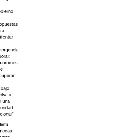
bierno
0
opuestas
ra
frentar
ergencia
boral:
Queremos
ue
cuperar
abajo
elva a
r una
ioridad
cional”
lieta
enegas