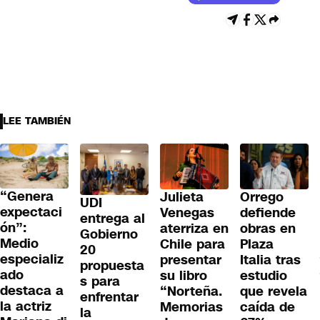
LEE TAMBIÉN
“Genera
Julieta
Orrego
UDI
expectaci
Venegas
defiende
entrega al
ón”:
aterriza en
obras en
Gobierno
Medio
Chile para
Plaza
20
especializ
presentar
Italia tras
propuesta
ado
su libro
estudio
s para
destaca a
“Norteña.
que revela
enfrentar
la actriz
Memorias
caída de
la