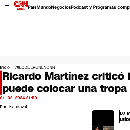
País
Mundo
Negocios
Podcast y Programas comp
País
Mundo
Inicio
#LODIJERONENCNN
Negocios
Ricardo Martínez criticó 
Deportes
puede colocar una tropa
Programas completos
Cultura
Servicios
01- 02- 2024 21:50
Bits
Por
lsandoval
CNN Data
LO 
CNN tiempo
LEÍD
Futuro 360
Opinión