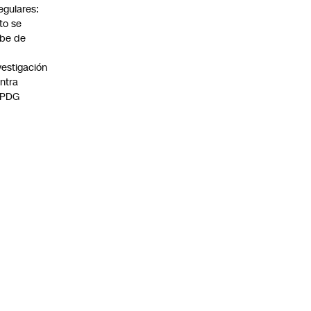
regulares:
to se
be de
vestigación
ntra
 PDG