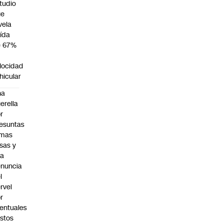
tudio
ue
vela
ída
e 67%
n
locidad
hicular
na
erella
r
esuntas
rmas
lsas y
na
nuncia
l
rvel
r
entuales
stos