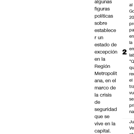
algunas
al
figuras
Go
políticas
2
sobre
pr
establece
pa
en
r un
la
estado de
em
excepción
la
en la
“
Región
q
Metropolit
re
ana, en el
el
tr
marco de
vu
la crisis
se
de
pr
seguridad
na
que se
Ju
vive en la
V
capital.