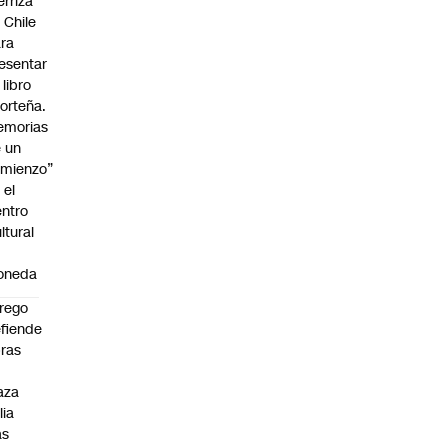
erriza
 Chile
ra
esentar
 libro
orteña.
emorias
 un
mienzo”
 el
ntro
ltural
a
oneda
rego
fiende
ras
n
aza
lia
as