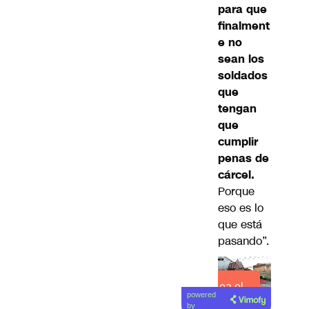
para que
finalment
e no
sean los
soldados
que
tengan
que
cumplir
penas de
cárcel.
Porque
eso es lo
que está
pasando”.
Lea el
powered
artículo
by