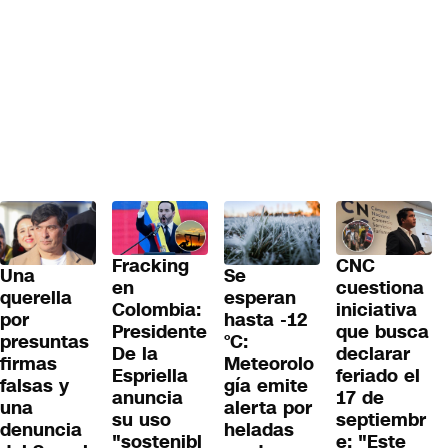
Fracking
CNC
Una
Se
en
cuestiona
querella
esperan
Colombia:
iniciativa
por
hasta -12
Presidente
que busca
presuntas
°C:
De la
declarar
firmas
Meteorolo
Espriella
feriado el
falsas y
gía emite
anuncia
17 de
una
alerta por
su uso
septiembr
denuncia
heladas
"sostenibl
e: "Este