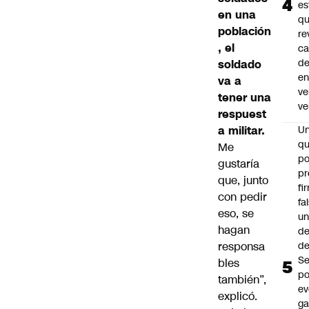
es
en una
q
población
re
, el
ca
d
soldado
e
va a
ve
tener una
ve
respuest
a militar.
U
qu
Me
po
gustaría
pr
que, junto
fi
con pedir
fa
eso, se
u
hagan
de
responsa
de
Se
bles
po
también”,
ev
explicó.
ga