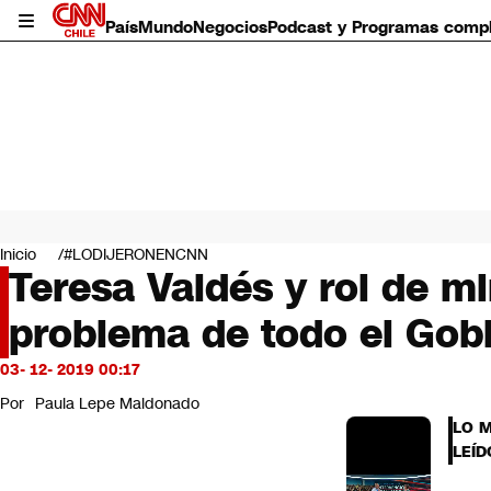
País
Mundo
Negocios
Podcast y Programas comp
País
Mundo
Inicio
#LODIJERONENCNN
Negocios
Teresa Valdés y rol de mi
Deportes
problema de todo el Gobi
Programas completos
Cultura
Servicios
03- 12- 2019 00:17
Bits
Por
Paula Lepe Maldonado
CNN Data
LO 
CNN tiempo
LEÍD
Futuro 360
Opinión