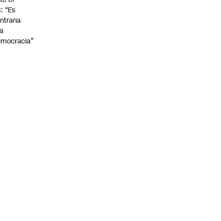
: “Es
ntraria
la
mocracia”