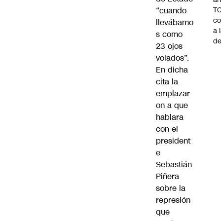
“cuando
TC
co
llevábamo
a 
s como
de
23 ojos
volados”.
En dicha
cita la
emplazar
on a que
hablara
con el
president
e
Sebastián
Piñera
sobre la
represión
que