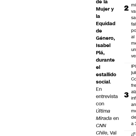
de la
mi
Mujer y
va
la
sa
Equidad
fa
de
po
al
Género,
m
Isabel
u
Plá,
ve
durante
IP
el
jul
estallido
Co
social
.
fr
En
al
entrevista
in
con
an
Última
m
de
Mirada
en
a 
CNN
Chile
, Val
¿F