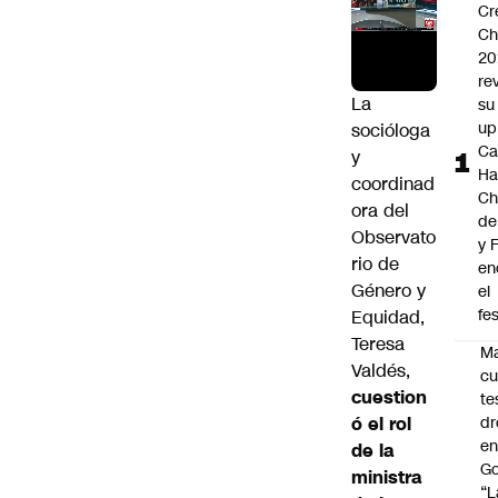
Cr
Ch
20
re
La
su 
up
socióloga
Ca
y
Ha
coordinad
Ch
ora del
de
Observato
y 
rio de
en
Género y
el
fes
Equidad,
Teresa
Ma
Valdés,
cu
cuestion
te
ó el rol
dr
en
de la
Go
ministra
“L