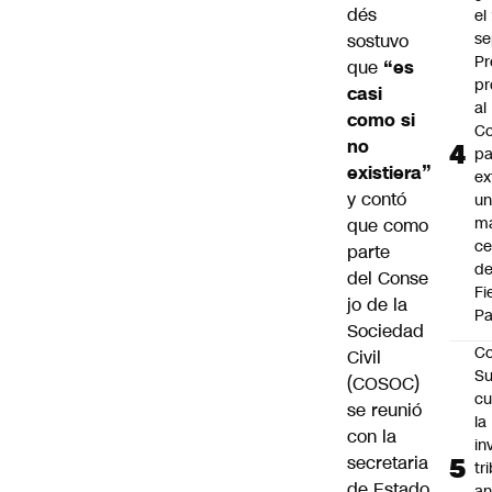
dés
el
se
sostuvo
Pr
que
“es
pr
casi
al
como si
Co
no
pa
existiera”
ex
y contó
un
má
que como
ce
parte
d
del Conse
Fi
jo de la
Pa
Sociedad
Co
Civil
Su
(COSOC)
cu
se reunió
la
con la
in
secretaria
tr
de Estado
an