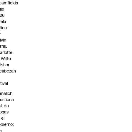
eamfields
ile
26
vela
line-
:
lvin
rris,
arlotte
 Witte
Fisher
cabezan
tival
ñalich
estiona
st de
ogas
 el
bierno:
a