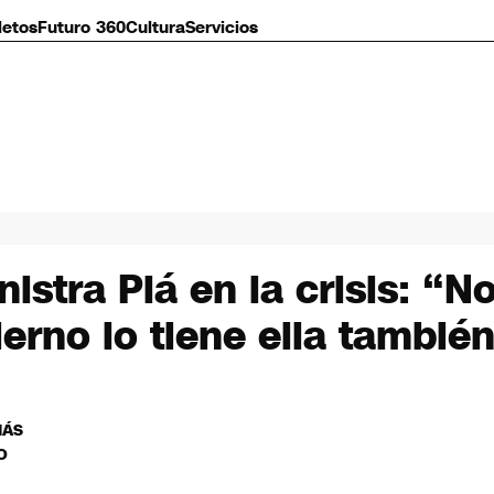
letos
Futuro 360
Cultura
Servicios
nistra Plá en la crisis: “N
erno lo tiene ella tambié
MÁS
O