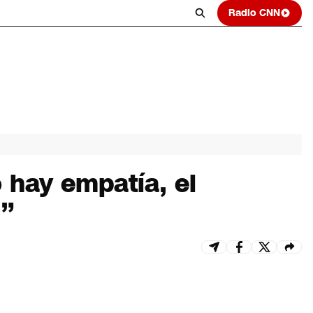
Radio CNN
o hay empatía, el
n”