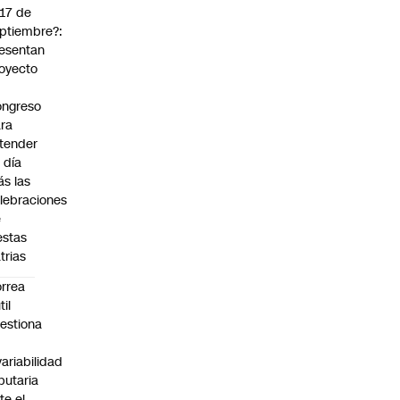
 17 de
ptiembre?:
esentan
oyecto
ngreso
ra
tender
 día
s las
lebraciones
e
estas
trias
rrea
til
estiona
variabilidad
ibutaria
te el