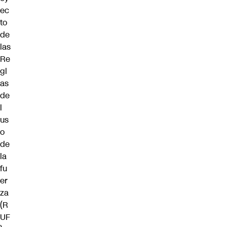
ec
to
de
las
Re
gl
as
de
l
us
o
de
la
fu
er
za
(R
UF