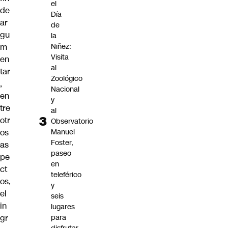
el
de
Día
ar
de
gu
la
m
Niñez:
Visita
en
al
tar
Zoológico
,
Nacional
en
y
tre
al
otr
Observatorio
os
Manuel
Foster,
as
paseo
pe
en
ct
teleférico
os,
y
el
seis
in
lugares
gr
para