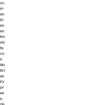
co
m
en
tó
en
en
tre
vis
ta
co
n
No
tici
as
Ex
pr
es
s
,
de