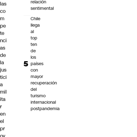
relación
las
sentimental
co
m
Chile
llega
pe
al
te
top
nci
ten
as
de
de
los
la
países
jus
con
mayor
tici
recuperación
a
del
mil
turismo
ita
internacional
r
postpandemia
en
el
pr
oy