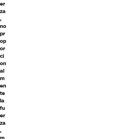
er
za
,
no
pr
op
or
ci
on
al
m
en
te
la
fu
er
za
,
m