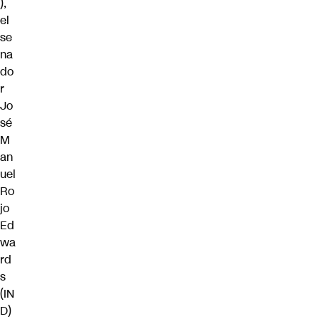
),
el
se
na
do
r
Jo
sé
M
an
uel
Ro
jo
Ed
wa
rd
s
(IN
D)