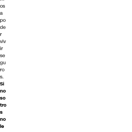
os
a
po
de
r
viv
ir
se
gu
ro
s.
Si
no
so
tro
s
no
le