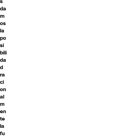
s
da
m
os
la
po
si
bili
da
d
ra
ci
on
al
m
en
te
la
fu