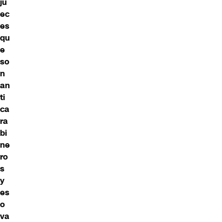
ju
ec
es
qu
e
so
n
an
ti
ca
ra
bi
ne
ro
s
y
es
o
va