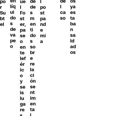
en
os
de
de
po
ue
l
líq
ya
l
de
r
l
po
ui
es
ca
s
Su
Fo
st
do
ta
so
m
bt
st
pa
s
ba
en
el
er,
nd
de
n
ti
pa
e
va
sa
do
se
mi
pe
ld
s
o
a
o
ad
so
en
os
br
te
e
lef
re
ér
la
ic
ci
o
ón
y
se
se
nt
is
im
lu
en
ga
ta
re
l
s