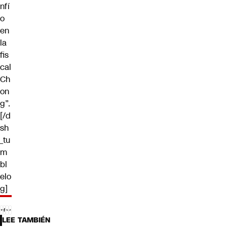
nfí
o
en
la
fis
cal
Ch
on
g”.
[/d
sh
_tu
m
bl
elo
g]
LEE TAMBIÉN