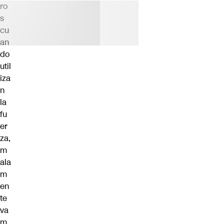
ro
s
cu
an
do
util
iza
n
la
fu
er
za,
m
ala
m
en
te
va
m