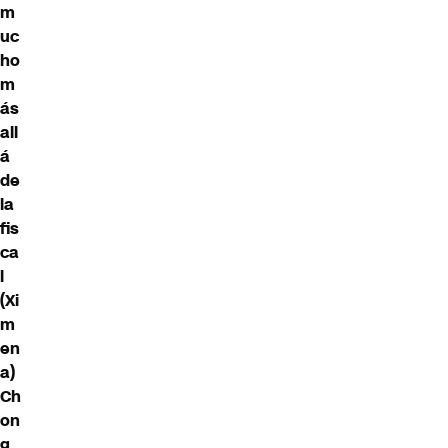
m
uc
ho
m
ás
all
á
de
la
fis
ca
l
(Xi
m
en
a)
Ch
on
g