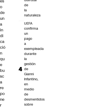
disfrutar
es
de
o
la
de
naturaleza
un
UEFA
a
confirma
in
un
di
pago
ca
a
ció
exempleada
n
durante
qu
la
gestión
e
de
bu
Gianni
sc
Infantino,
a
en
re
medio
po
de
ne
desmentidos
sobre
r