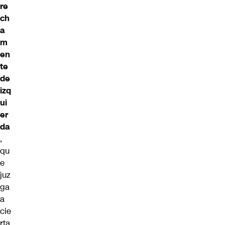
re
ch
a
m
en
te
de
izq
ui
er
da
,
qu
e
juz
ga
a
cie
rta