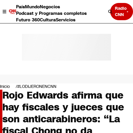
País
Mundo
Negocios
Radio
Podcast y Programas completos
CNN
Futuro 360
Cultura
Servicios
País
Mundo
Negocios
Inicio
#LODIJERONENCNN
Rojo Edwards afirma que
Deportes
Programas completos
hay fiscales y jueces que
Cultura
Servicios
son anticarabineros: “La
Bits
CNN Data
fiscal Chong no da
CNN tiempo