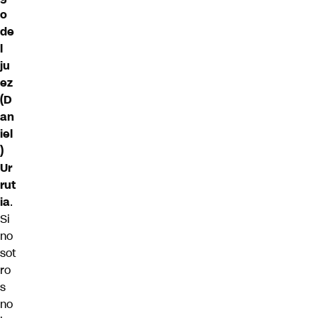
o
de
l
ju
ez
(D
an
iel
)
Ur
rut
ia
.
Si
no
sot
ro
s
no