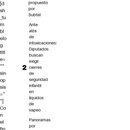
propuesto
[d
por
sh
Subtel
_tu
m
Ante
alza
bl
de
elo
intoxicaciones:
g
Diputados
titl
buscan
e=
exigir
””
cierres
sin
de
seguridad
op
infantil
sis
en
=”
líquidos
”]
de
Co
vapeo
n
Panoramas
el
por
fin