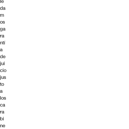
le
da
m
os
ga
ra
ntí
a
de
jui
cio
jus
to
a
los
ca
ra
bi
ne