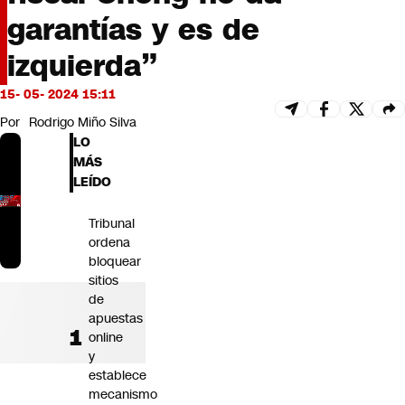
Futuro 360
garantías y es de
Opinión
izquierda”
15- 05- 2024 15:11
Por
Rodrigo Miño Silva
LO
MÁS
LEÍDO
Tribunal
ordena
bloquear
sitios
de
apuestas
online
y
establece
mecanismo