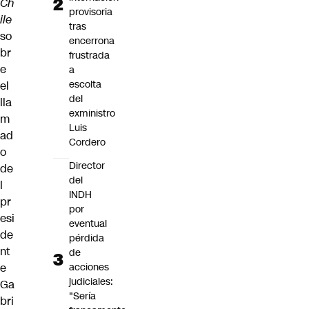
Ch
provisoria
ile
tras
so
encerrona
br
frustrada
e
a
escolta
el
del
lla
exministro
m
Luis
ad
Cordero
o
Director
de
del
l
INDH
pr
por
esi
eventual
de
pérdida
nt
de
e
acciones
judiciales:
Ga
"Sería
bri