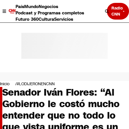
País
Mundo
Negocios
Radio
Podcast y Programas completos
CNN
Futuro 360
Cultura
Servicios
País
Mundo
Negocios
Inicio
#LODIJERONENCNN
Senador Iván Flores: “Al
Deportes
Programas completos
Gobierno le costó mucho
Cultura
Servicios
entender que no todo lo
Bits
CNN Data
que vista uniforme es un
CNN tiempo