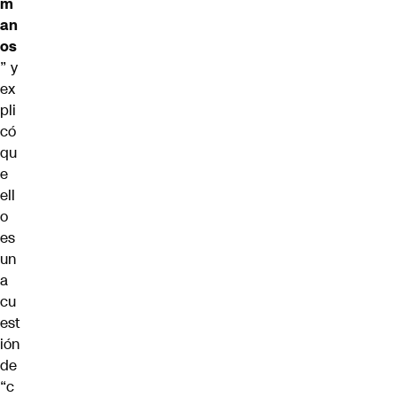
m
an
os
” y
ex
pli
có
qu
e
ell
o
es
un
a
cu
est
ión
de
“c