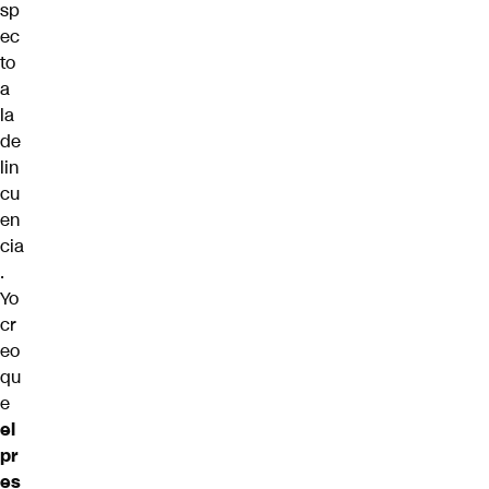
sp
ec
to
a
la
de
lin
cu
en
cia
.
Yo
cr
eo
qu
e
el
pr
es