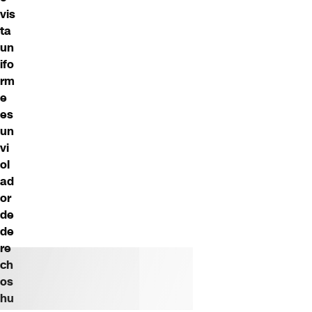
vis
ta
un
ifo
rm
e
es
un
vi
ol
ad
or
de
de
re
ch
os
hu