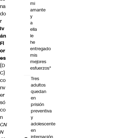
mi
na
amante
do
y
r
a
Iv
ella
án
le
he
Fl
entregado
or
mis
es
mejores
(D
esfuerzos"
C)
Tres
co
adultos
nv
quedan
er
en
só
prisión
co
preventiva
n
y
adolescente
CN
en
N
internación