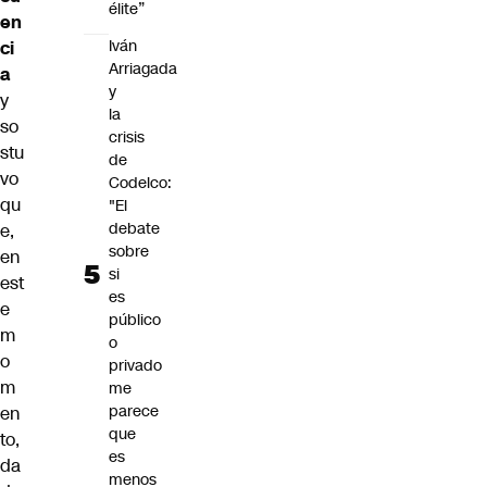
élite”
en
Iván
ci
Arriagada
a
y
y
la
so
crisis
stu
de
vo
Codelco:
qu
"El
debate
e,
sobre
en
si
est
es
e
público
m
o
o
privado
m
me
parece
en
que
to,
es
da
menos