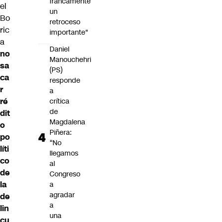
francamente
el
un
Bo
retroceso
ric
importante"
a
Daniel
no
Manouchehri
sa
(PS)
ca
responde
r
a
ré
crítica
de
dit
Magdalena
o
Piñera:
po
“No
líti
llegamos
co
al
de
Congreso
la
a
agradar
de
a
lin
una
cu