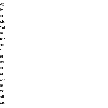
vo
le
co
stó
“af
ia
tar
se
”
al
int
eri
or
de
la
co
ali
ció