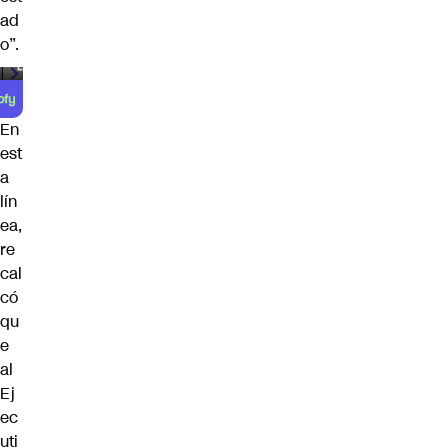
ad
o”.
00:00
/
00:59
En
est
a
lín
ea,
re
cal
có
qu
e
al
Ej
ec
uti