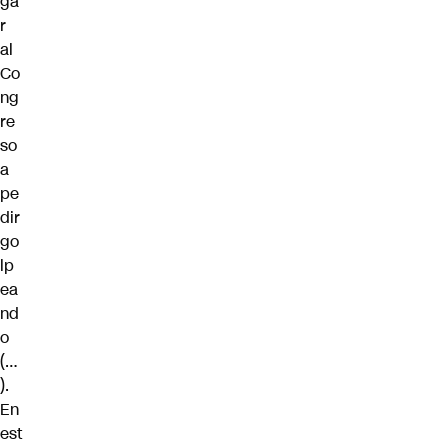
ga
r
al
Co
ng
re
so
a
pe
dir
go
lp
ea
nd
o
(…
).
En
est