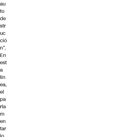
au
to
de
str
uc
ció
n”.
En
est
a
lín
ea,
el
pa
rla
m
en
tar
io