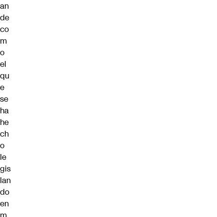
an
de
co
m
o
el
qu
e
se
ha
he
ch
o
le
gis
lan
do
en
m