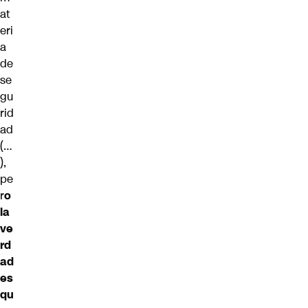
at
eri
a
de
se
gu
rid
ad
(…
),
pe
r
o
la
ve
rd
ad
es
qu