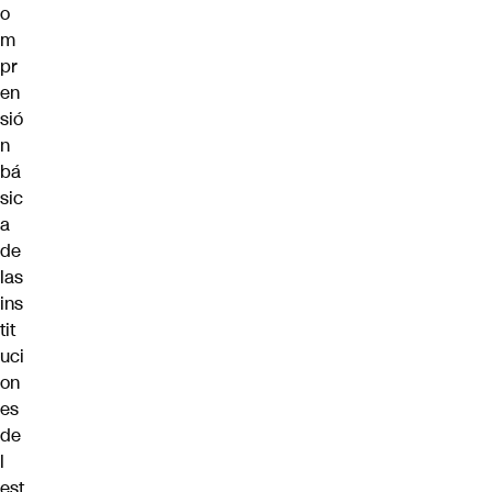
o
m
pr
en
sió
n
bá
sic
a
de
las
ins
tit
uci
on
es
de
l
est