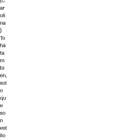
(C
ar
oli
na
)
To
há
ta
m
bi
én,
sol
o
qu
e
so
n
est
ilo