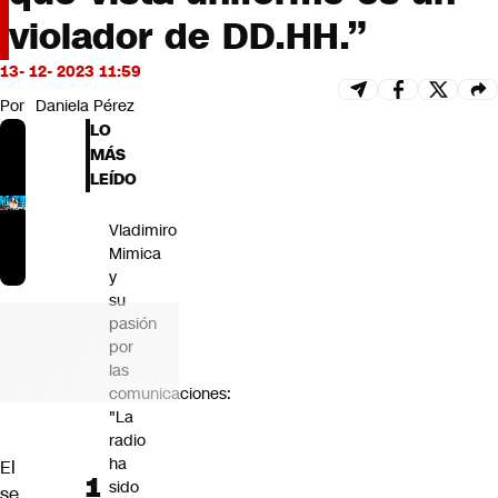
Futuro 360
violador de DD.HH.”
Opinión
13- 12- 2023 11:59
Por
Daniela Pérez
LO
MÁS
LEÍDO
Vladimiro
Mimica
y
su
pasión
por
las
comunicaciones:
"La
radio
ha
El
sido
se