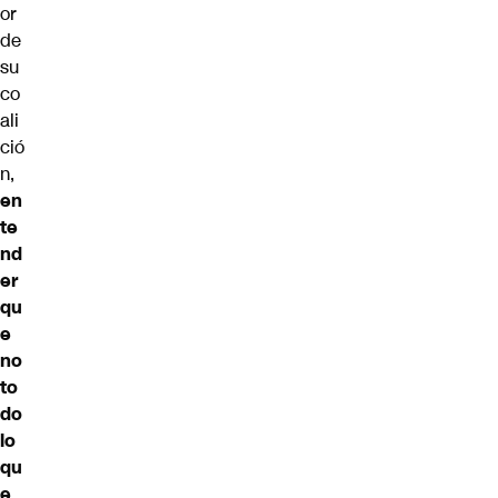
or
de
su
co
ali
ció
n,
en
te
nd
er
qu
e
no
to
do
lo
qu
e