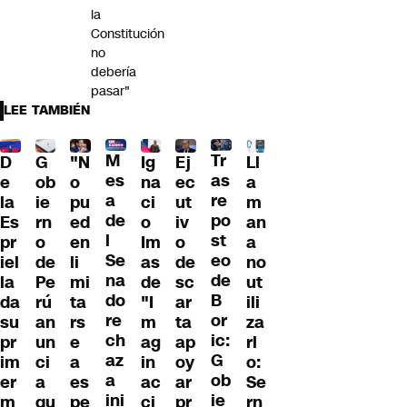
la
Constitución
no
debería
pasar"
LEE TAMBIÉN
Tr
M
D
G
"N
Ig
Ll
Ej
as
es
e
ob
o
na
a
ec
re
a
la
ie
pu
ci
m
ut
po
de
Es
rn
ed
o
an
iv
st
l
pr
o
en
Im
a
o
eo
Se
iel
de
li
as
no
de
de
na
la
Pe
mi
de
ut
sc
B
do
da
rú
ta
"I
ili
ar
or
re
su
an
rs
m
za
ta
ic:
ch
pr
un
e
ag
rl
ap
G
az
im
ci
a
in
o:
oy
ob
a
er
a
es
ac
Se
ar
ie
ini
m
qu
pe
ci
rn
pr