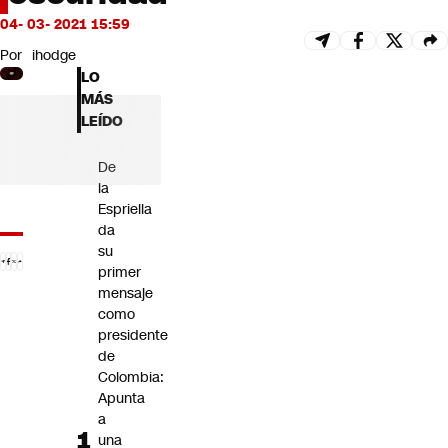
Futuro 360
04- 03- 2021 15:59
Opinión
Por
ihodge
LO
MÁS
LEÍDO
De
la
Espriella
da
su
primer
mensaje
como
presidente
de
Colombia:
Apunta
a
una