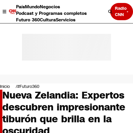
País
Mundo
Negocios
Radio
Podcast y Programas completos
CNN
Futuro 360
Cultura
Servicios
País
Mundo
Negocios
Inicio
#Futuro360
Nueva Zelandia: Expertos
Deportes
Programas completos
descubren impresionante
Cultura
Servicios
tiburón que brilla en la
Bits
CNN Data
oscuridad
CNN tiempo