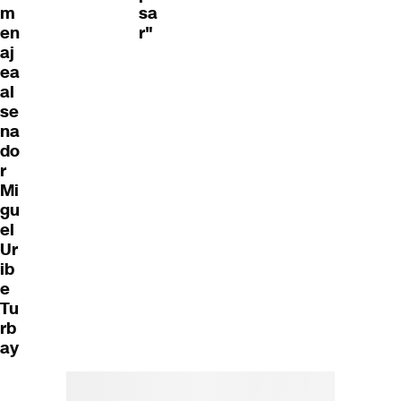
m
sa
en
r"
aj
ea
al
se
na
do
r
Mi
gu
el
Ur
ib
e
Tu
rb
ay