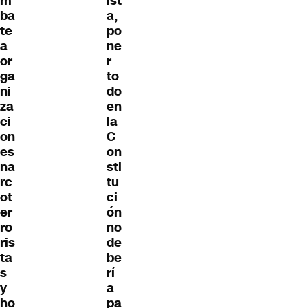
m
ist
ba
a,
te
po
a
ne
or
r
ga
to
ni
do
za
en
ci
la
on
C
es
on
na
sti
rc
tu
ot
ci
er
ón
ro
no
ris
de
ta
be
s
rí
y
a
ho
pa