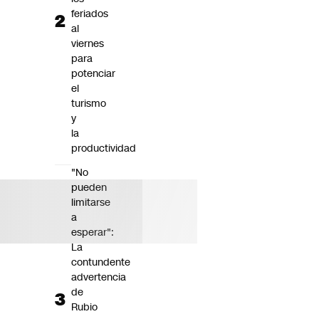
feriados
al
viernes
para
potenciar
el
turismo
y
la
productividad
"No
pueden
limitarse
a
esperar":
La
contundente
advertencia
de
Rubio