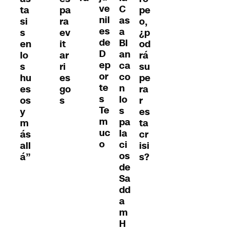
ve
C
ta
pa
pe
nil
as
si
ra
o,
es
a
s
ev
¿p
de
Bl
en
it
od
D
an
lo
ar
rá
ep
ca
s
ri
su
or
co
hu
es
pe
te
n
es
go
ra
s
lo
os
s
r
Te
s
y
es
m
pa
m
ta
uc
la
ás
cr
o
ci
all
isi
os
á”
s?
de
Sa
dd
a
m
H