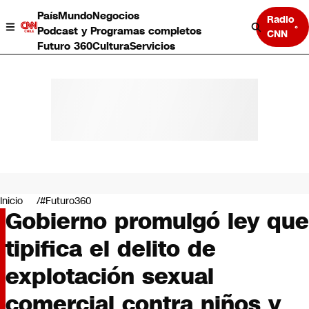
País
Mundo
Negocios
Radio
Podcast y Programas completos
CNN
Futuro 360
Cultura
Servicios
País
Mundo
Negocios
Inicio
#Futuro360
Gobierno promulgó ley que
Deportes
Programas completos
tipifica el delito de
Cultura
Servicios
explotación sexual
Bits
CNN Data
comercial contra niños y
CNN tiempo