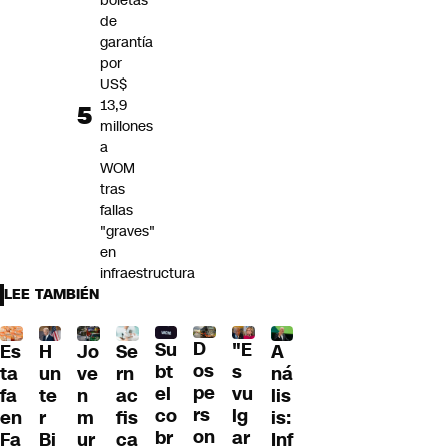
boletas
de
garantía
por
US$
13,9
millones
a
WOM
tras
fallas
"graves"
en
infraestructura
LEE TAMBIÉN
D
Su
"E
H
Jo
Se
A
Es
os
bt
s
un
ve
rn
ná
ta
pe
el
vu
te
n
ac
lis
fa
rs
co
lg
r
m
fis
is:
en
on
br
ar
Bi
ur
ca
Inf
Fa