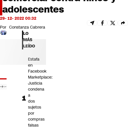
Futuro 360
adolescentes
Opinión
29- 12- 2022 00:32
Por
Constanza Cabrera
LO
MÁS
LEÍDO
Estafa
en
Facebook
Marketplace:
Justicia
condena
a
dos
sujetos
por
compras
falsas