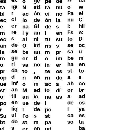
ex
ua
rr
ge
es
o
pe
de
igi
w
o
sti
ta
N
ra
nu
r
ei
Pa
ón
bl
ac
ci
nc
ci
C
nu
de
ec
io
ón
ia
er
hil
l:
Gi
e
na
de
s
re
e:
Es
an
m
l y
l
en
s
D
to
ni
ec
al
tu
su
de
oc
se
Inf
an
O
ris
s
se
u
sa
an
is
bs
m
pr
gu
m
be
ti
m
er
o
im
ri
en
ha
no
o
va
in
er
da
to
st
,
pr
to
te
os
d
s
a
en
op
ri
rn
do
inf
co
ah
m
ue
o
ac
s
an
br
or
ed
st
M
io
dí
til
ad
a
io
o
an
na
as
en
os
de
de
po
ue
l
líq
ya
l
de
r
l
po
ui
es
ca
s
Su
Fo
st
do
ta
so
m
bt
st
pa
s
ba
en
el
er,
nd