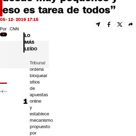
Futuro 360
eso es tarea de todos”
Opinión
05- 12- 2019 17:15
Por
CNN
LO
MÁS
LEÍDO
Tribunal
ordena
bloquear
sitios
de
apuestas
online
y
establece
mecanismo
propuesto
por