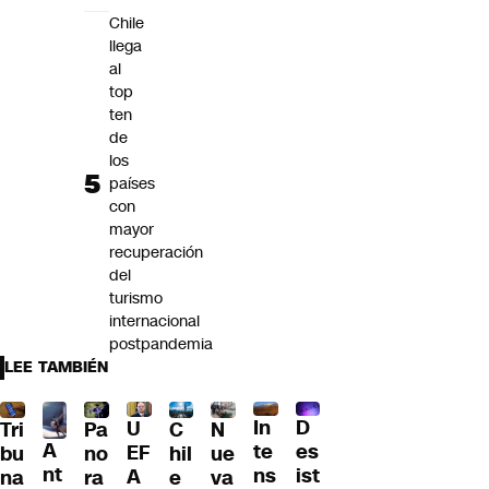
Chile
llega
al
top
ten
de
los
países
con
mayor
recuperación
del
turismo
internacional
postpandemia
LEE TAMBIÉN
D
In
U
Tri
Pa
C
N
A
es
te
EF
bu
no
hil
ue
nt
ist
ns
A
na
ra
e
va