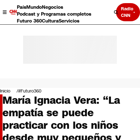
País
Mundo
Negocios
Radio
Podcast y Programas completos
CNN
Futuro 360
Cultura
Servicios
País
Mundo
Negocios
Inicio
#Futuro360
María Ignacia Vera: “La
Deportes
Programas completos
empatía se puede
Cultura
Servicios
practicar con los niños
Bits
CNN Data
desde muy pequeños y
CNN tiempo