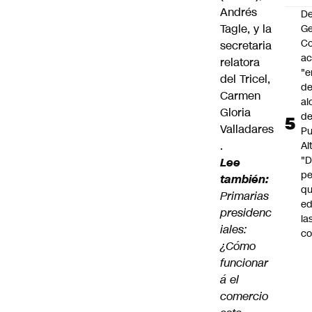
Andrés
De
Tagle, y la
G
Co
secretaria
a
relatora
"e
del Tricel,
de
Carmen
al
Gloria
d
Valladares
Pu
.
Al
"
Lee
p
también:
qu
Primarias
ed
presidenc
la
iales:
co
¿Cómo
funcionar
á el
comercio