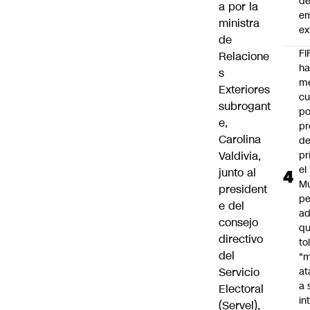
d
a por la
e
ministra
ex
de
FI
Relacione
h
s
m
Exteriores
cu
subrogant
po
e,
pr
Carolina
d
Valdivia,
pr
el
junto al
Mu
president
pe
e del
ad
consejo
qu
directivo
to
del
"
Servicio
at
a 
Electoral
in
(Servel),