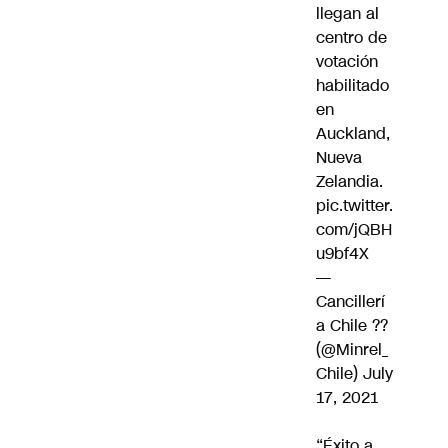
llegan al
centro de
votación
habilitado
en
Auckland,
Nueva
Zelandia.
pic.twitter.
com/jQBH
u9bf4X
—
Cancillerí
a Chile ??
(@Minrel_
Chile)
July
17, 2021
“Éxito a