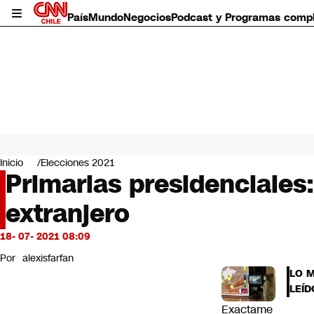
País
Mundo
Negocios
Podcast y Programas comp
País
Mundo
Inicio
Elecciones 2021
Negocios
Primarias presidenciales:
Deportes
extranjero
Programas completos
Cultura
Servicios
18- 07- 2021 08:09
Bits
Por
alexisfarfan
CNN Data
LO 
CNN tiempo
LEÍD
Futuro 360
Exactame
Opinión