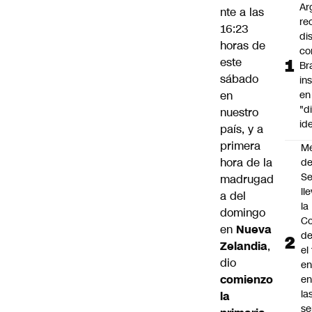
Ar
nte a las
re
16:23
di
horas de
co
este
Br
sábado
in
en
en
"d
nuestro
id
país, y a
primera
M
hora de la
de
S
madrugad
ll
a del
la
domingo
Co
en
Nueva
de
Zelandia
,
el
dio
en
comienzo
en
la
la
se