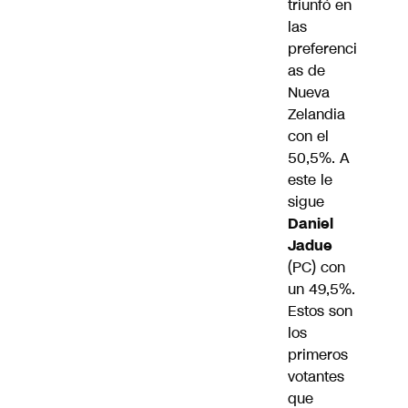
triunfó en
las
preferenci
as de
Nueva
Zelandia
con el
50,5%. A
este le
sigue
Daniel
Jadue
(PC) con
un 49,5%.
Estos son
los
primeros
votantes
que