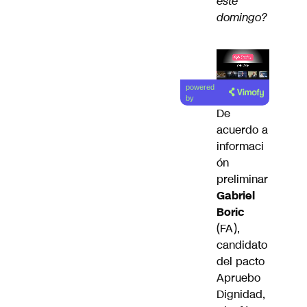
este
domingo?
Lea el
powered
artículo
by
De
acuerdo a
informaci
ón
preliminar
Gabriel
Boric
(FA),
candidato
del pacto
Apruebo
Dignidad,