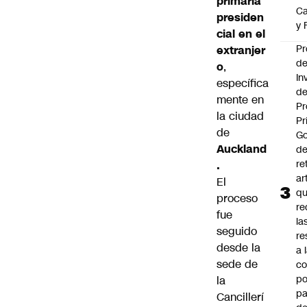
primaria
Ca
presiden
y 
cial en el
Pr
extranjer
d
o
,
In
específica
de
mente en
Pr
la ciudad
Pr
de
Go
Auckland
de
re
.
ar
El
q
proceso
re
fue
la
seguido
re
desde la
a 
sede de
c
po
la
pa
Cancillerí