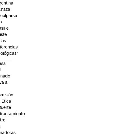
gentina
chaza
sculparse
n
asil e
siste
 las
iferencias
eológicas"
esa
l
enado
eva a
misión
 Ética
 fuerte
frentamiento
tre
s
nadoras