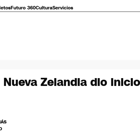
letos
Futuro 360
Cultura
Servicios
 Nueva Zelandia dio inicio
MÁS
O