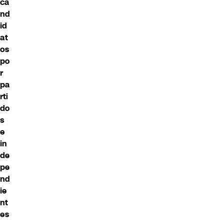
ca
nd
id
at
os
po
r
pa
rti
do
s
e
in
de
pe
nd
ie
nt
es