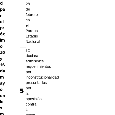
ci
28
pa
de
febrero
r
en
el
el
pr
Parque
óx
Estadio
im
Nacional
o
TC
15
declara
y
admisibles
16
requerimientos
de
por
m
inconstitucionalidad
presentados
ay
por
o
la
en
oposición
la
contra
s
la
m