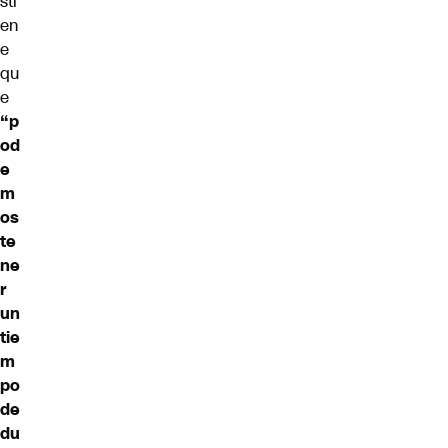
sti
en
e
qu
e
“p
od
e
m
os
te
ne
r
un
tie
m
po
de
du