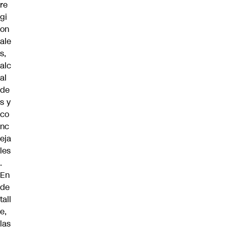
re
gi
on
ale
s,
alc
al
de
s y
co
nc
eja
les
.
En
de
tall
e,
las