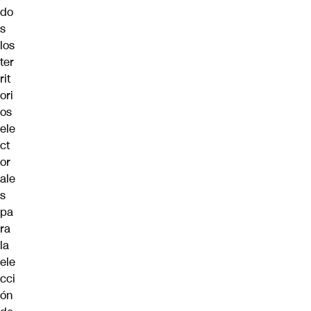
do
s
los
ter
rit
ori
os
ele
ct
or
ale
s
pa
ra
la
ele
cci
ón