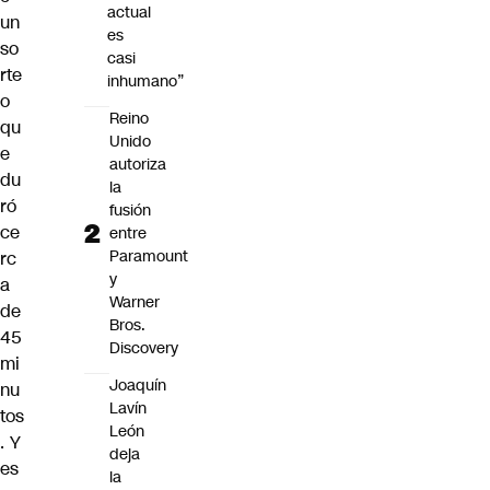
actual
un
es
so
casi
rte
inhumano”
o
Reino
qu
Unido
e
autoriza
du
la
ró
fusión
ce
entre
Paramount
rc
y
a
Warner
de
Bros.
45
Discovery
mi
Joaquín
nu
Lavín
tos
León
. Y
deja
es
la