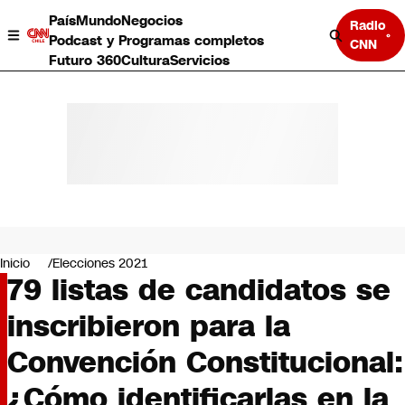
País
Mundo
Negocios
Radio
Podcast y Programas completos
CNN
Futuro 360
Cultura
Servicios
País
Mundo
Negocios
Inicio
Elecciones 2021
79 listas de candidatos se
Deportes
Programas completos
inscribieron para la
Cultura
Servicios
Convención Constitucional:
Bits
CNN Data
¿Cómo identificarlas en la
CNN tiempo