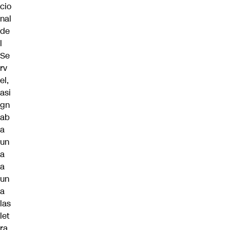
cio
nal
de
l
Se
rv
el,
asi
gn
ab
a
un
a
a
un
a
las
let
ra