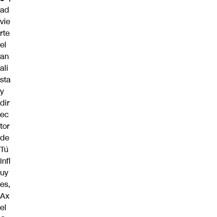
ad
vie
rte
el
an
ali
sta
y
dir
ec
tor
de
Tú
Infl
uy
es,
Ax
el