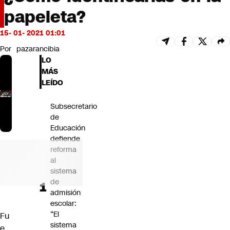
Futuro 360
papeleta?
Opinión
15- 01- 2021 01:01
Por
pazarancibia
LO
MÁS
LEÍDO
Subsecretario
de
Educación
defiende
reforma
al
sistema
de
admisión
escolar:
“El
Fu
sistema
e