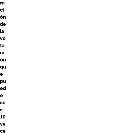
ra
ci
ón
de
la
vo
ta
ci
ón
qu
e
pu
ed
e
se
r
10
ve
ce