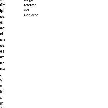
mega
últ
reforma
del
ipl
Gobierno
es
el
ec
ci
on
es
es
et
er
na
.
Ví
a
tel
e
m