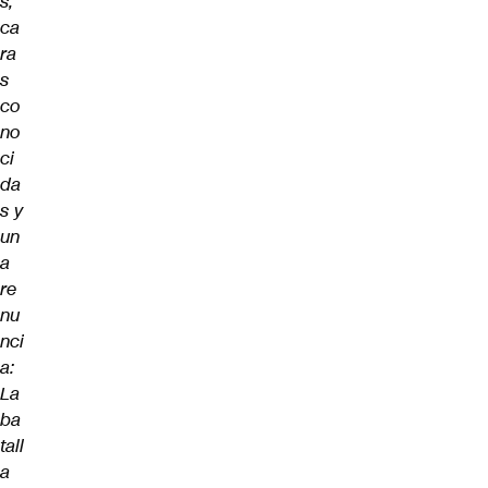
s,
ca
ra
s
co
no
ci
da
s y
un
a
re
nu
nci
a:
La
ba
tall
a