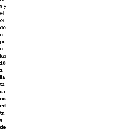
s y
el
or
de
n
pa
ra
las
10
1
lis
ta
s i
ns
cri
ta
s
de