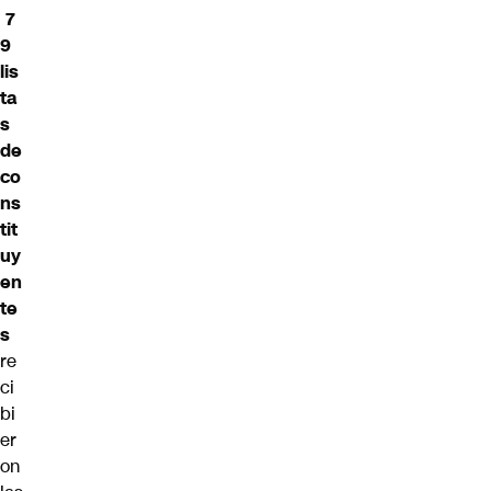
7
9
lis
ta
s
de
co
ns
tit
uy
en
te
s
re
ci
bi
er
on