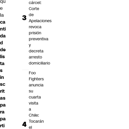
qu
cárcel:
e
Corte
la
de
Apelaciones
ca
revoca
nti
prisión
da
preventiva
d
y
de
decreta
lis
arresto
ta
domiciliario
s
Foo
in
Fighters
sc
anuncia
rit
su
cuarta
as
visita
pa
a
ra
Chile:
pa
Tocarán
rti
el