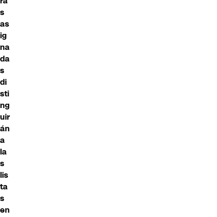
ra
s
as
ig
na
da
s
di
sti
ng
uir
án
a
la
s
lis
ta
s
en