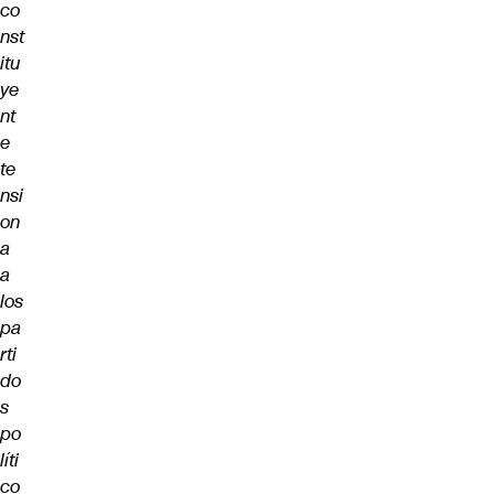
co
nst
itu
ye
nt
e
te
nsi
on
a
a
los
pa
rti
do
s
po
líti
co