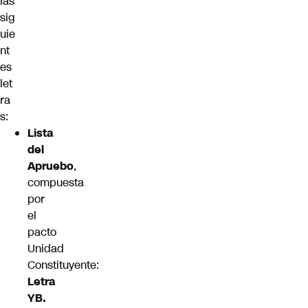
las
sig
uie
nt
es
let
ra
s:
Lista
del
Apruebo
,
compuesta
por
el
pacto
Unidad
Constituyente:
Letra
YB.