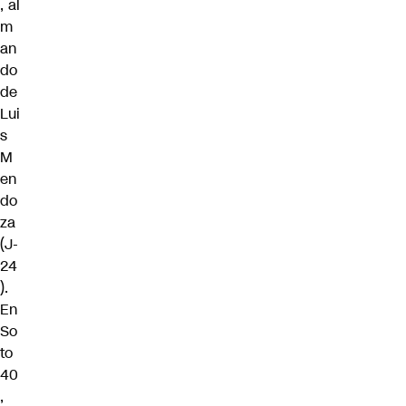
, al
m
an
do
de
Lui
s
M
en
do
za
(J-
24
).
En
So
to
40
,