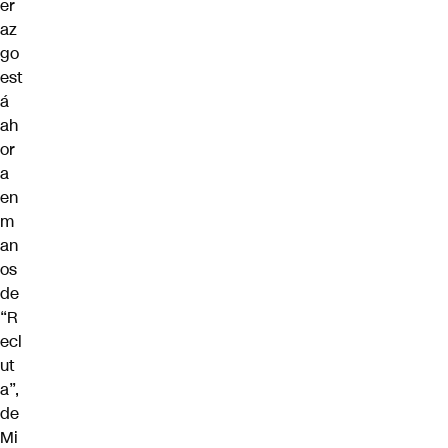
er
az
go
est
á
ah
or
a
en
m
an
os
de
“R
ecl
ut
a”,
de
Mi