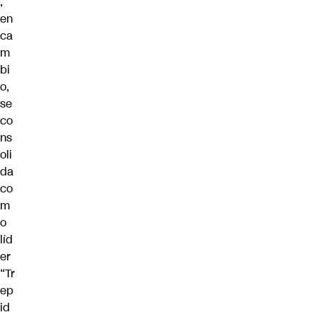
,
en
ca
m
bi
o,
se
co
ns
oli
da
co
m
o
líd
er
“Tr
ep
id