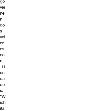
go
vie
ne
n
do
s
vel
er
os
co
n
-11
uni
da
de
s:
“W
ich
ita