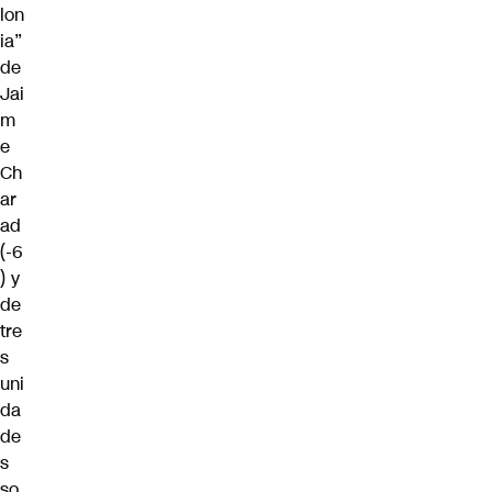
lon
ia”
de
Jai
m
e
Ch
ar
ad
(-6
) y
de
tre
s
uni
da
de
s
so