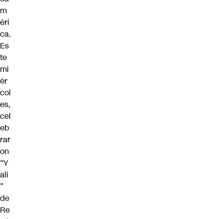
m
éri
ca.
Es
te
mi
ér
col
es,
cel
eb
rar
on
“Y
ali
”
de
Re