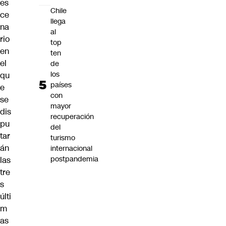
es
Chile
ce
llega
na
al
rio
top
en
ten
el
de
los
qu
países
e
con
se
mayor
dis
recuperación
pu
del
tar
turismo
án
internacional
postpandemia
las
tre
s
últi
m
as