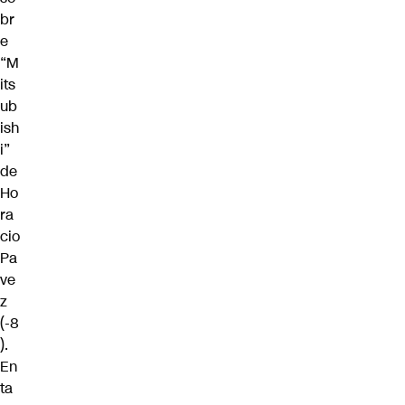
br
e
“M
its
ub
ish
i”
de
Ho
ra
cio
Pa
ve
z
(-8
).
En
ta