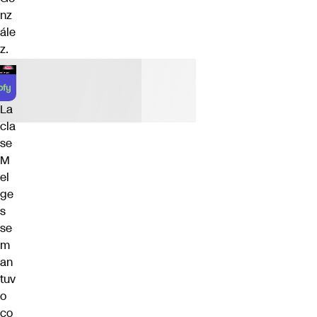
nz
ále
z.
La
cla
se
M
el
ge
s
se
m
an
tuv
o
co