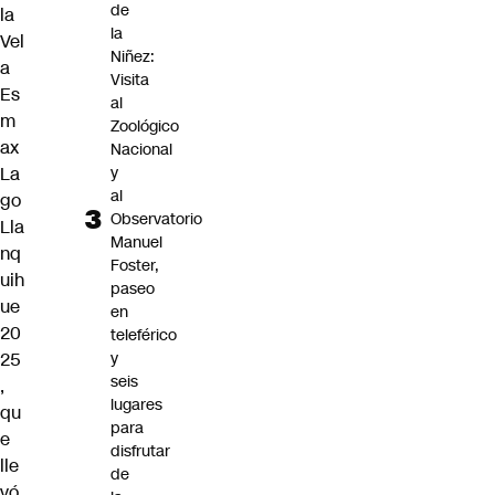
de
la
la
Vel
Niñez:
a
Visita
Es
al
m
Zoológico
ax
Nacional
y
La
al
go
Observatorio
Lla
Manuel
nq
Foster,
uih
paseo
ue
en
20
teleférico
y
25
seis
,
lugares
qu
para
e
disfrutar
lle
de
vó