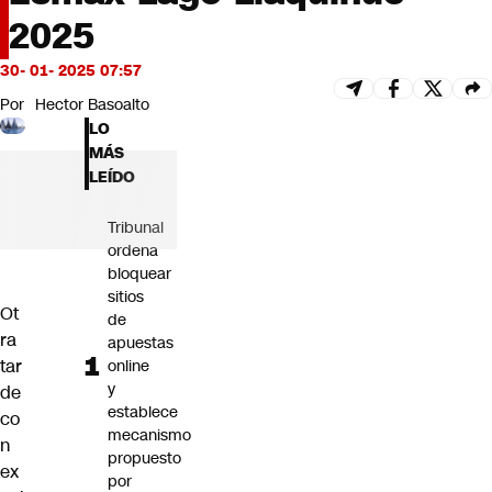
Futuro 360
2025
Opinión
30- 01- 2025 07:57
Por
Hector Basoalto
LO
MÁS
LEÍDO
Tribunal
ordena
bloquear
sitios
Ot
de
ra
apuestas
tar
online
y
de
establece
co
mecanismo
n
propuesto
ex
por