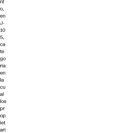
nt
o,
en
J-
10
5,
ca
te
go
ría
en
la
cu
al
los
pr
op
iet
ari