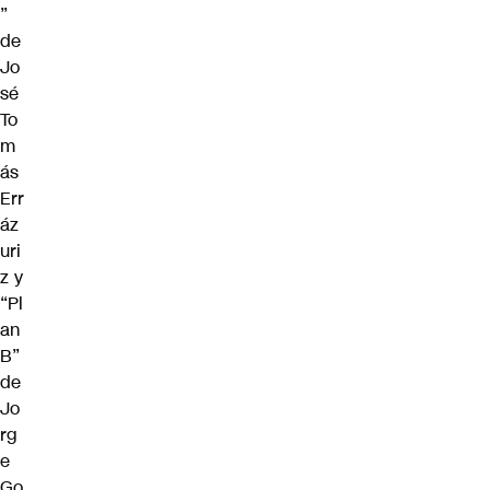
”
de
Jo
sé
To
m
ás
Err
áz
uri
z y
“Pl
an
B”
de
Jo
rg
e
Go