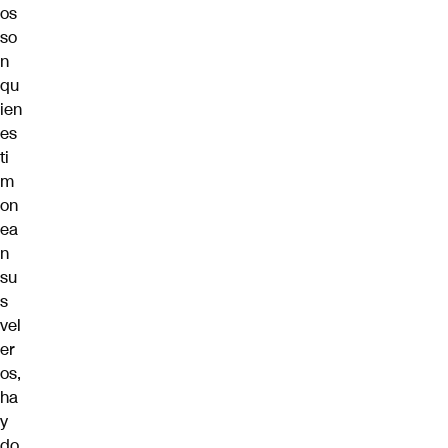
os
so
n
qu
ien
es
ti
m
on
ea
n
su
s
vel
er
os,
ha
y
do