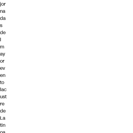
jor
na
da
s
de
l
m
ay
or
ev
en
to
lac
ust
re
de
La
tin
oa