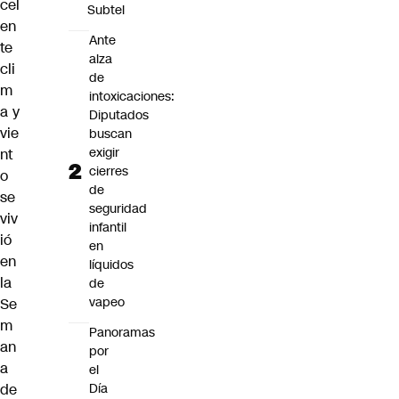
cel
Subtel
en
Ante
te
alza
cli
de
m
intoxicaciones:
a y
Diputados
vie
buscan
exigir
nt
cierres
o
de
se
seguridad
viv
infantil
ió
en
en
líquidos
la
de
vapeo
Se
m
Panoramas
an
por
a
el
Día
de