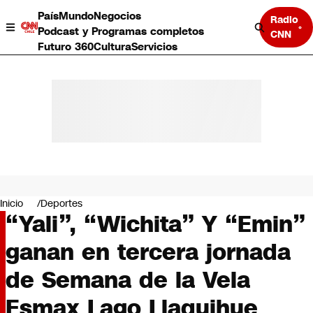
País
Mundo
Negocios
Radio
Podcast y Programas completos
CNN
Futuro 360
Cultura
Servicios
País
Mundo
Negocios
Inicio
Deportes
“Yali”, “Wichita” Y “Emin”
Deportes
Programas completos
ganan en tercera jornada
Cultura
Servicios
de Semana de la Vela
Bits
CNN Data
Esmax Lago Llaquihue
CNN tiempo