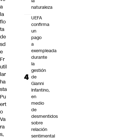
la
a
naturaleza
la
UEFA
flo
confirma
ta
un
de
pago
sd
a
exempleada
e
durante
Fr
la
util
gestión
lar
de
ha
Gianni
sta
Infantino,
Pu
en
medio
ert
de
o
desmentidos
Va
sobre
ra
relación
s,
sentimental