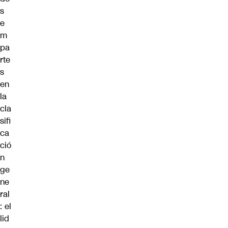
s
e
m
pa
rte
s
en
la
cla
sifi
ca
ció
n
ge
ne
ral
: el
lid