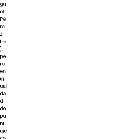
gu
el
Pé
re
z
(-6
),
pe
ro
en
ig
ual
da
d
de
pu
nt
aje
co