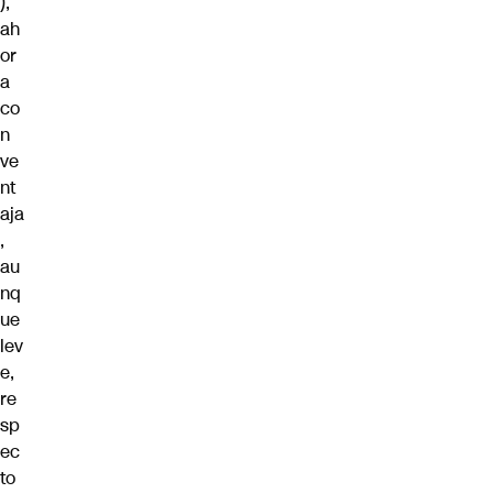
),
ah
or
a
co
n
ve
nt
aja
,
au
nq
ue
lev
e,
re
sp
ec
to