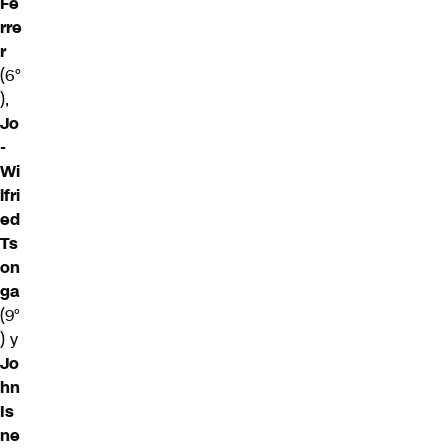
Fe
rre
r
(6°
),
Jo
-
Wi
lfri
ed
Ts
on
ga
(9°
) y
Jo
hn
Is
ne