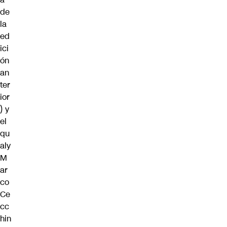
de
la
ed
ici
ón
an
ter
ior
) y
el
qu
aly
M
ar
co
Ce
cc
hin