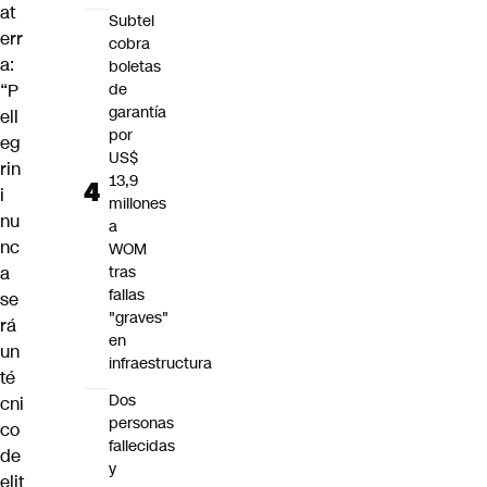
at
Subtel
err
cobra
a:
boletas
“P
de
garantía
ell
por
eg
US$
rin
13,9
i
millones
nu
a
nc
WOM
a
tras
fallas
se
"graves"
rá
en
un
infraestructura
té
Dos
cni
personas
co
fallecidas
de
y
elit