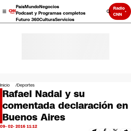
País
Mundo
Negocios
Radio
Podcast y Programas completos
CNN
Futuro 360
Cultura
Servicios
País
Mundo
Negocios
Inicio
Deportes
Rafael Nadal y su
Deportes
Programas completos
comentada declaración en
Cultura
Servicios
Buenos Aires
Bits
CNN Data
09- 02- 2016 11:12
CNN tiempo