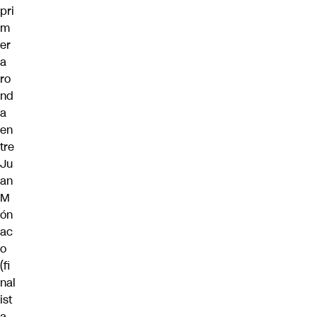
pri
m
er
a
ro
nd
a
en
tre
Ju
an
M
ón
ac
o
(fi
nal
ist
a