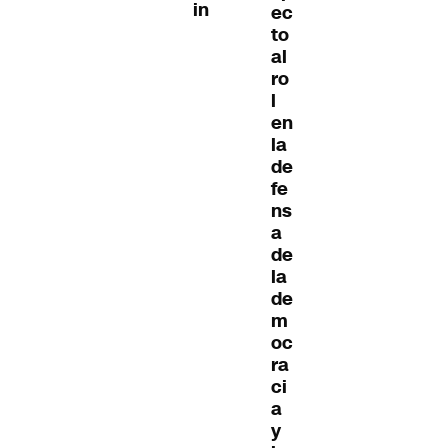
in
ec
to
al
ro
l
en
la
de
fe
ns
a
de
la
de
m
oc
ra
ci
a
y