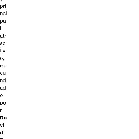
pri
nci
pa
l
atr
ac
tiv
o,
se
cu
nd
ad
o
po
r
Da
vi
d