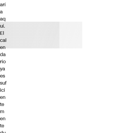
arí
a
aq
uí.
El
cal
en
da
rio
ya
es
suf
ici
en
te
m
en
te
du