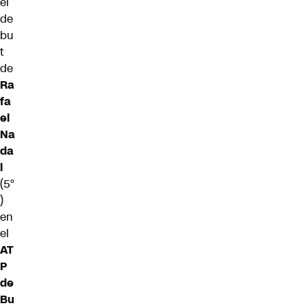
el
de
bu
t
de
Ra
fa
el
Na
da
l
(5°
)
en
el
AT
P
de
Bu