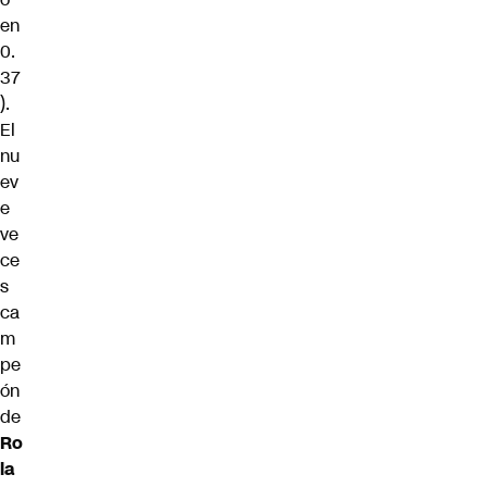
en
0.
37
).
El
nu
ev
e
ve
ce
s
ca
m
pe
ón
de
Ro
la