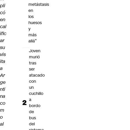
metástasis
pli
en
có
los
en
huesos
cal
y
ific
más
ar
allá”
su
Joven
vis
murió
ita
tras
a
ser
Ar
atacado
con
ge
un
nti
cuchillo
na
a
co
bordo
m
de
o
bus
al
del