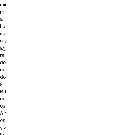
áxi
m
a
ilu
sió
n y
ag
ra
de
ci
do
a
Bu
en
os
Air
es
y a
la