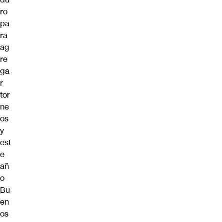
ro
pa
ra
ag
re
ga
r
tor
ne
os
y
est
e
añ
o
Bu
en
os