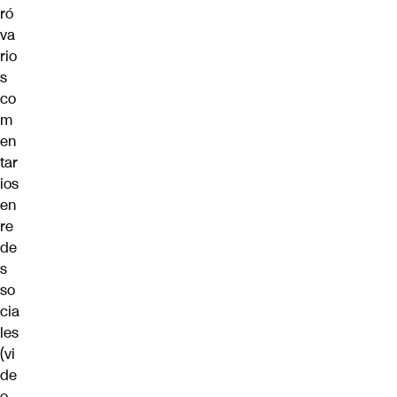
ró
va
rio
s
co
m
en
tar
ios
en
re
de
s
so
cia
les
(vi
de
o