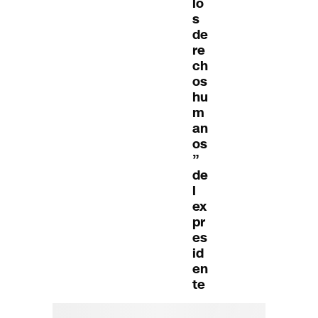
lo
s
de
re
ch
os
hu
m
an
os
”
de
l
ex
pr
es
id
en
te