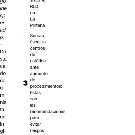
sistema
go
RED
ine
en
sp
La
er
Pintana
ad
Sernac
o.
fiscaliza
–
centros
De
de
sta
estética
ca
ante
do
aumento
de
col
procedimientos:
u
Estas
m
son
nis
las
ta
recomendaciones
en
para
In
evitar
riesgos
gl