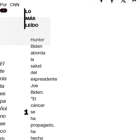
Por
CNN
Futuro 360
LO
Opinión
MÁS
LEÍDO
Hunter
Biden
aborda
la
El
salud
te
del
nis
expresidente
ta
Joe
Biden:
es
“El
pa
cáncer
ñol
se
no
ha
se
propagado,
co
ha
m
hecho