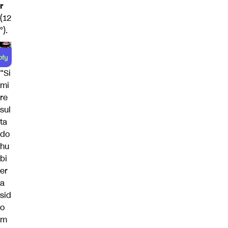
r
(12
°).
“Si
mi
re
sul
ta
do
hu
bi
er
a
sid
o
m