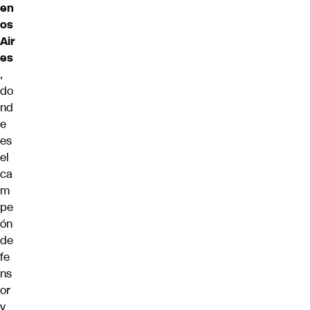
en
os
Air
es
,
do
nd
e
es
el
ca
m
pe
ón
de
fe
ns
or
y