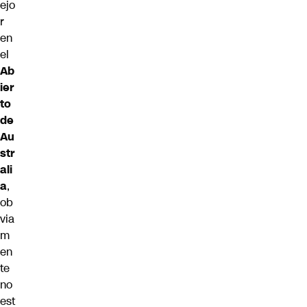
ejo
r
en
el
Ab
ier
to
de
Au
str
ali
a
,
ob
via
m
en
te
no
est