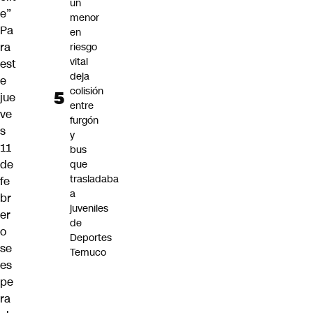
un
e”
menor
Pa
en
ra
riesgo
vital
est
deja
e
colisión
jue
entre
ve
furgón
s
y
11
bus
de
que
trasladaba
fe
a
br
juveniles
er
de
o
Deportes
se
Temuco
es
pe
ra