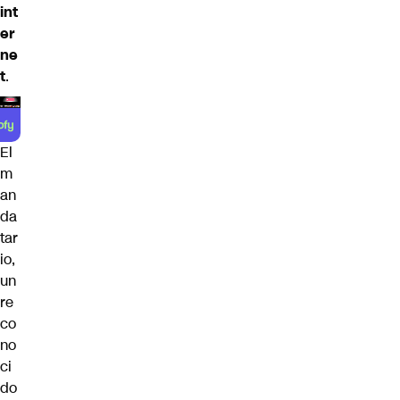
int
er
ne
t
.
El
m
an
da
tar
io,
un
re
co
no
ci
do