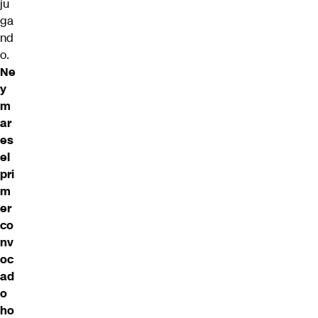
ju
ga
nd
o.
Ne
y
m
ar
es
el
pri
m
er
co
nv
oc
ad
o
ho