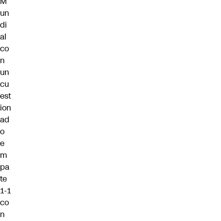
M
un
di
al
co
n
un
cu
est
ion
ad
o
e
m
pa
te
1-1
co
n