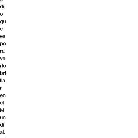
dij
o
qu
e
es
pe
ra
ve
rlo
bri
lla
r
en
el
M
un
di
al.