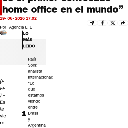
Futuro 360
home office en el mundo”
Opinión
19- 06- 2026 17:02
Por
Agencia EFE
LO
MÁS
LEÍDO
Raúl
Sohr,
analista
internacional:
(E
"Lo
FE
que
) –
estamos
viendo
Es
entre
te
Brasil
vie
y
rn
Argentina