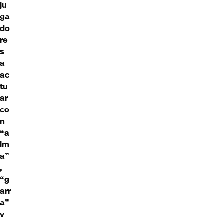
ju
ga
do
re
s
a
ac
tu
ar
co
n
“a
lm
a”
,
“g
arr
a”
y