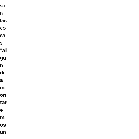
va
n
las
co
sa
s,
“
al
gú
n
dí
a
m
on
tar
e
m
os
un