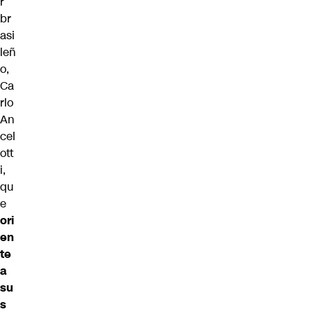
r
br
asi
leñ
o,
Ca
rlo
An
cel
ott
i,
qu
e
ori
en
te
a
su
s