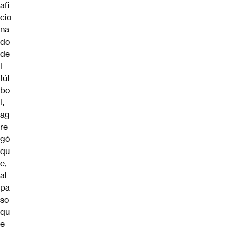
afi
cio
na
do
de
l
fút
bo
l,
ag
re
gó
qu
e,
al
pa
so
qu
e