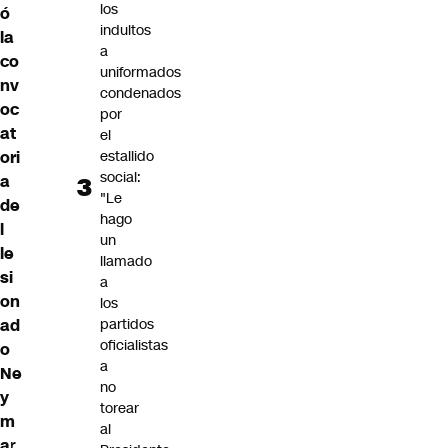
los
ó
indultos
la
a
co
uniformados
nv
condenados
oc
por
at
el
estallido
ori
social:
a
"Le
de
hago
l
un
le
llamado
si
a
on
los
partidos
ad
oficialistas
o
a
Ne
no
y
torear
m
al
a
r