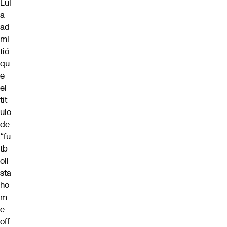
Lul
a
ad
mi
tió
qu
e
el
tít
ulo
de
“fu
tb
oli
sta
ho
m
e
off