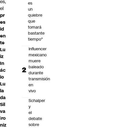
es,
es
el
un
pr
quiebre
que
es
tomará
id
bastante
en
tiempo"
te
Influencer
Lu
mexicano
iz
muere
In
baleado
ác
durante
io
transmisión
Lu
en
la
vivo
da
Schalper
Sil
y
va
el
i
ro
debate
sobre
niz