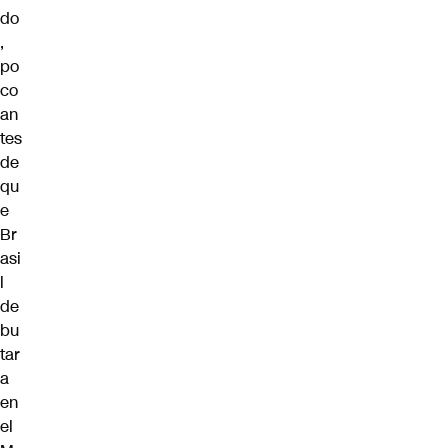
do
,
po
co
an
tes
de
qu
e
Br
asi
l
de
bu
tar
a
en
el