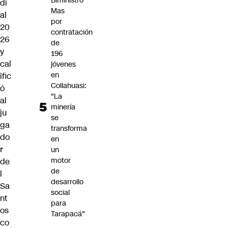
Biministro
di
Mas
al
por
20
contratación
26
de
y
196
cal
jóvenes
en
ific
Collahuasi:
ó
"La
al
minería
ju
se
ga
transforma
do
en
r
un
motor
de
de
l
desarrollo
Sa
social
nt
para
os
Tarapacá"
co