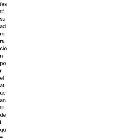
fes
tó
su
ad
mi
ra
ció
n
po
r
el
at
ac
an
te,
de
l
qu
e