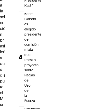
Presidente
a
Kast"
la
Karim
sel
Bianchi
ec
es
ció
elegido
n
presidente
de
br
comisión
asi
mixta
leñ
que
a
tramita
qu
proyecto
e
sobre
dis
Reglas
de
pu
Uso
ta
de
el
la
M
Fuerza
un