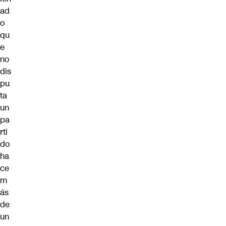
ad
o
qu
e
no
dis
pu
ta
un
pa
rti
do
ha
ce
m
ás
de
un