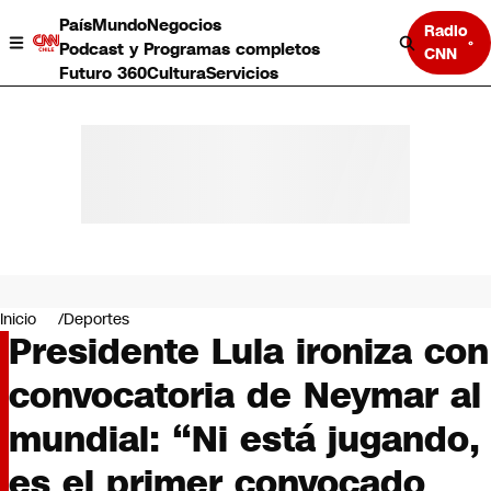
País
Mundo
Negocios
Radio
Podcast y Programas completos
CNN
Futuro 360
Cultura
Servicios
País
Mundo
Negocios
Inicio
Deportes
Presidente Lula ironiza con
Deportes
Programas completos
convocatoria de Neymar al
Cultura
Servicios
mundial: “Ni está jugando,
Bits
CNN Data
es el primer convocado
CNN tiempo