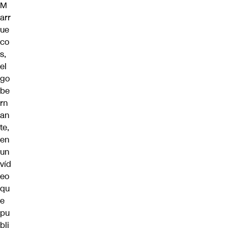
M
arr
ue
co
s,
el
go
be
rn
an
te,
en
un
víd
eo
qu
e
pu
bli