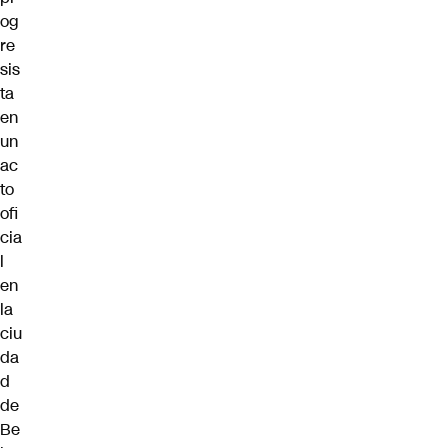
og
re
sis
ta
en
un
ac
to
ofi
cia
l
en
la
ciu
da
d
de
Be