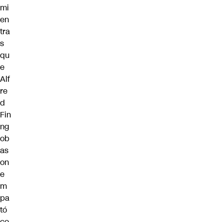
mi
en
tra
s
qu
e
Alf
re
d
Fin
ng
ob
as
on
e
m
pa
tó
co