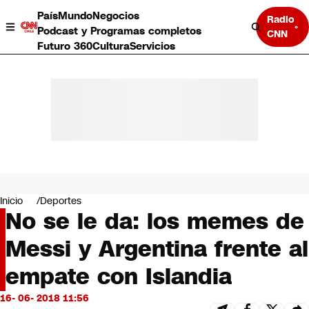
País
Mundo
Negocios
Radio
Podcast y Programas completos
CNN
Futuro 360
Cultura
Servicios
País
Mundo
Negocios
Inicio
Deportes
No se le da: los memes de
Deportes
Programas completos
Messi y Argentina frente al
Cultura
Servicios
empate con Islandia
Bits
CNN Data
16- 06- 2018 11:56
CNN tiempo