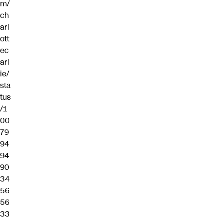
m/
ch
arl
ott
ec
arl
ie/
sta
tus
/1
00
79
94
94
90
34
56
56
33