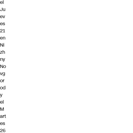
el
Ju
ev
es
21
en
Ni
zh
ny
No
vg
or
od
y
el
M
art
es
26