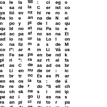
SII
ca
le
la
:
ci
eg
o
la
s
sa
ni
C
er
ist
co
nz
ya
lió
ev
hi
re
ro
n
an
ha
lo
e
na
de
N
el
pl
n
po
y
de
l
ac
qu
at
qu
bl
no
nu
Pa
io
e
af
ed
ac
pa
nc
so
na
El
or
ad
io
ra
ia
Lo
l
on
m
o
na
liz
a
s
de
M
a
co
l":
ar
m
Li
Vá
us
pa
m
Fe
se
en
be
nd
k
ra
pl
ri
":
az
rt
al
fa
de
et
as
C
as
ad
os
br
nu
a
Li
en
de
or
:
ic
nc
m
br
tr
Es
es
Pi
ar
ia
en
es
os
ta
:
de
á
r
te
re
de
do
"S
eli
ch
ne
su
ch
sk
s
i
mi
ip
go
pe
az
i
U
es
na
s
ci
ra
an
pi
ni
to
r
pa
os