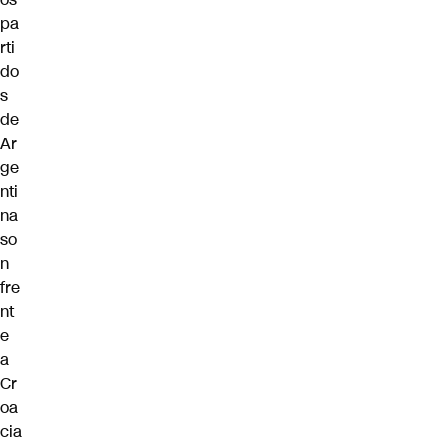
pa
rti
do
s
de
Ar
ge
nti
na
so
n
fre
nt
e
a
Cr
oa
cia