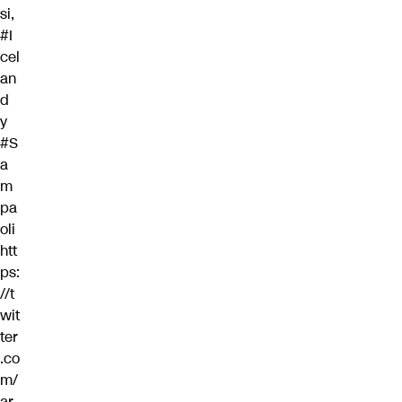
si,
#I
cel
an
d
y
#S
a
m
pa
oli
htt
ps:
//t
wit
ter
.co
m/
ar