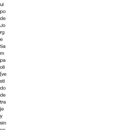
ui
po
de
Jo
rg
e
Sa
m
pa
oli
(ve
sti
do
de
tra
je
y
sin
co