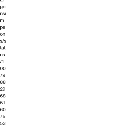
ge
nsi
m
ps
on
s/s
tat
us
/1
00
79
88
29
68
51
60
75
53