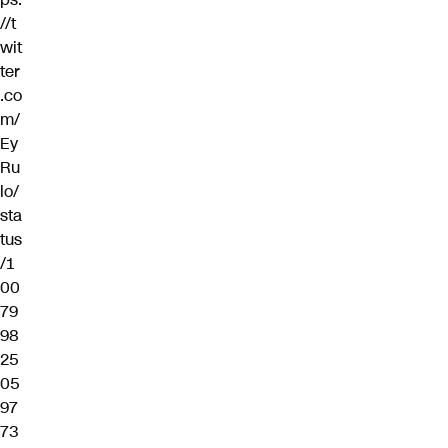
//t
wit
ter
.co
m/
Ey
Ru
lo/
sta
tus
/1
00
79
98
25
05
97
73