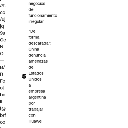
negocios
//t.
de
co
funcionamiento
/uj
irregular
jq
"De
9a
forma
Oc
descarada":
N
China
O
denuncia
—
amenazas
B/
de
Estados
R
Unidos
Fo
a
ot
empresa
ba
argentina
ll
por
(@
trabajar
brf
con
Huawei
oo