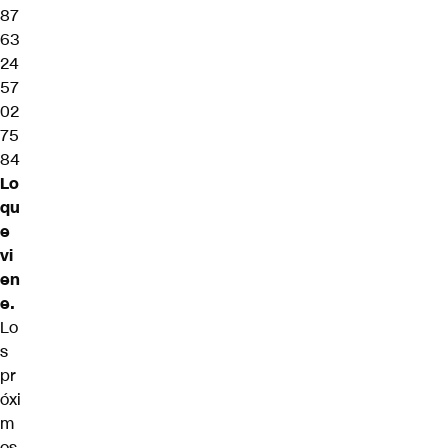
87
63
24
57
02
75
84
Lo
qu
e
vi
en
e.
Lo
s
pr
óxi
m
os