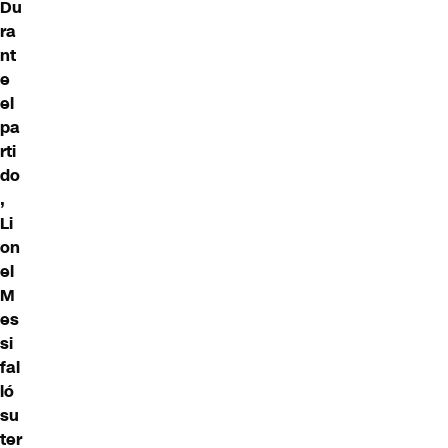
Du
ra
nt
e
el
pa
rti
do
,
Li
on
el
M
es
si
fal
ló
su
ter