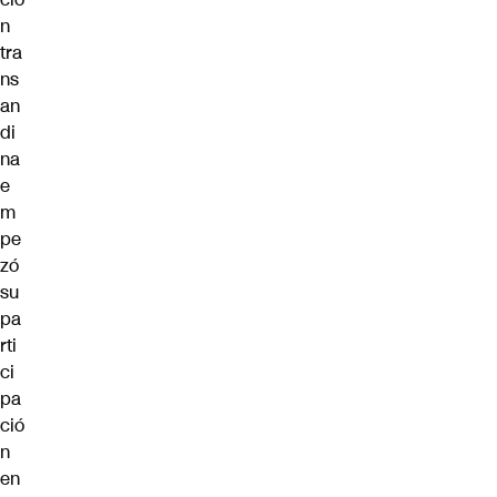
n
tra
ns
an
di
na
e
m
pe
zó
su
pa
rti
ci
pa
ció
n
en