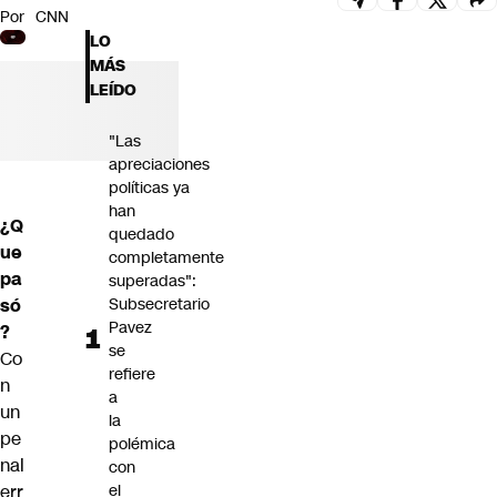
Por
CNN
Futuro 360
LO
Opinión
MÁS
LEÍDO
"Las
apreciaciones
políticas ya
han
¿Q
quedado
ue
completamente
pa
superadas":
só
Subsecretario
Pavez
?
se
Co
refiere
n
a
un
la
pe
polémica
nal
con
err
el