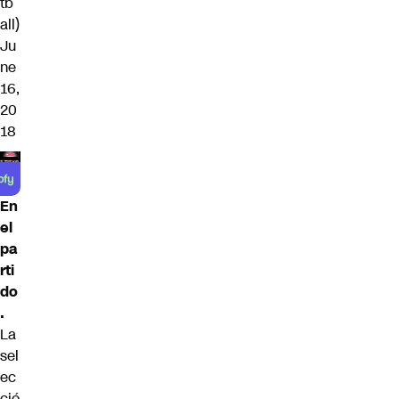
tb
all)
Ju
ne
16,
20
18
En
el
pa
rti
do
.
La
sel
ec
ció