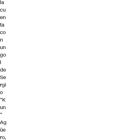
la
cu
en
ta
co
n
un
go
l
de
Se
rgi
o
“K
un
”
Ag
üe
ro,