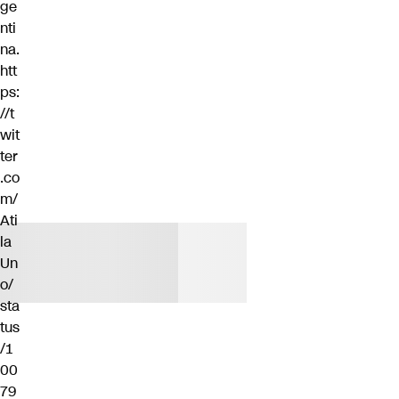
ge
nti
na.
htt
ps:
//t
wit
ter
.co
m/
Ati
la
Un
o/
sta
tus
/1
00
79