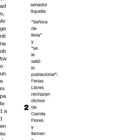
senador
ad
Squella
o,
Ar
"Señora
ge
de
feria"
nti
y
na
"se
ob
le
tuv
salió
o
lo
un
poblacional":
e
Ferias
Libres
m
rechazan
pa
dichos
te
de
1 a
Camila
1
Flores
en
y
su
llaman