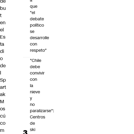
a
de
que
bu
"el
t
debate
en
político
el
se
Es
desarrolle
ta
con
respeto"
di
o
"Chile
de
debe
l
convivir
con
Sp
la
art
nieve
ak
y
M
no
os
paralizarse":
cú
Centros
co
de
ski
m