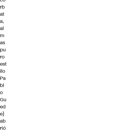
rb
at
a,
al
m
as
pu
ro
est
ilo
Pa
bl
o
Gu
ed
e)
ab
rió