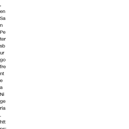
,
en
Sa
n
Pe
ter
sb
ur
go
fre
nt
e
a
Ni
ge
ria
.
htt
ps: