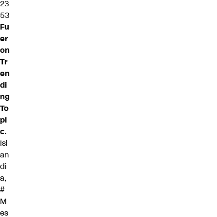
23
53
Fu
er
on
Tr
en
di
ng
To
pi
c.
Isl
an
di
a,
#
M
es