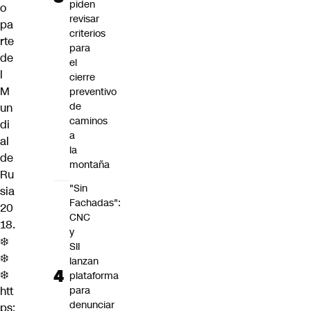
piden
o
revisar
pa
criterios
rte
para
de
el
l
cierre
M
preventivo
de
un
caminos
di
a
al
la
de
montaña
Ru
"Sin
sia
Fachadas":
20
CNC
18.
y
❄️
SII
❄️
lanzan
❄️
plataforma
htt
para
denunciar
ps: