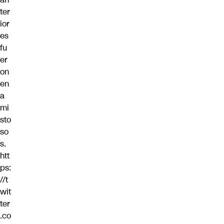
ter
ior
es
fu
er
on
en
a
mi
sto
so
s.
htt
ps:
//t
wit
ter
.co