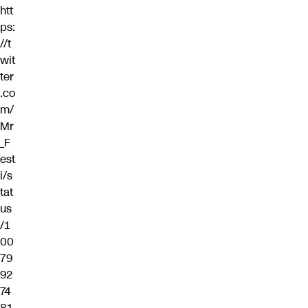
htt
ps:
//t
wit
ter
.co
m/
Mr
_F
est
i/s
tat
us
/1
00
79
92
74
81