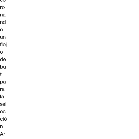
ro
na
nd
o
un
floj
o
de
bu
t
pa
ra
la
sel
ec
ció
n
Ar