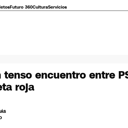
letos
Futuro 360
Cultura
Servicios
tenso encuentro entre PS
ta roja
MÁS
O