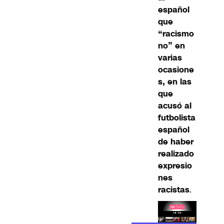
español
que
“racismo
no” en
varias
ocasione
s, en las
que
acusó al
futbolista
español
de haber
realizado
expresio
nes
racistas
.
Lea el