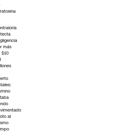
e
ratoxina
ntraloría
tecta
gligencia
r más
 $10
l
llones
n
erto
tales:
amino
taba
endo
avimentado
roto al
ismo
empo