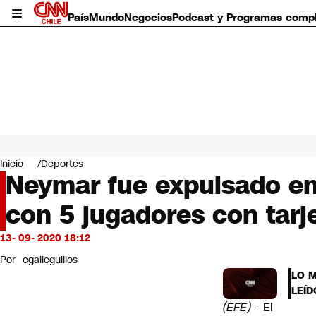
País
Mundo
Negocios
Podcast y Programas comp
País
Mundo
Inicio
Deportes
Negocios
Neymar fue expulsado en 
Deportes
con 5 jugadores con tarje
Programas completos
Cultura
Servicios
13- 09- 2020 18:12
Bits
Por
cgalleguillos
CNN Data
LO 
CNN tiempo
LEÍD
Futuro 360
(EFE)
– El
Opinión