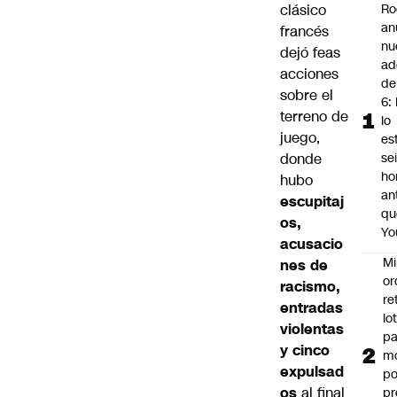
clásico
Ro
an
francés
nu
dejó feas
ad
acciones
de
sobre el
6: 
terreno de
lo
juego,
es
donde
se
ho
hubo
an
escupitaj
qu
os,
Yo
acusacio
Mi
nes de
or
racismo,
re
entradas
lo
violentas
p
y cinco
m
expulsad
po
os
al final
pr