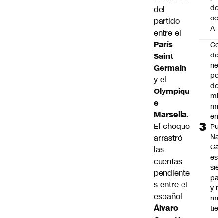
d
del
oc
partido
A
entre el
París
Co
de
Saint
ne
Germain
po
y el
de
Olympiqu
mi
e
mi
Marsella
.
e
El choque
Pu
Na
arrastró
C
las
es
cuentas
si
pendiente
p
s entre el
y 
español
m
Álvaro
ti