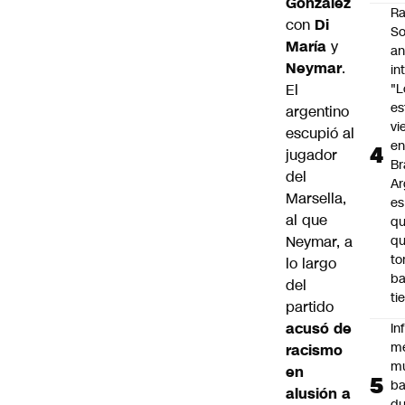
González
Ra
con
Di
So
María
y
an
Neymar
.
in
El
"L
e
argentino
vi
escupió al
en
jugador
Br
del
Ar
Marsella,
es
al que
qu
Neymar, a
q
t
lo largo
ba
del
ti
partido
acusó de
In
m
racismo
m
en
ba
alusión a
du