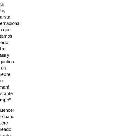
úl
hr,
alista
ternacional:
o que
stamos
endo
tre
asil y
gentina
 un
iebre
ue
omará
stante
empo"
fluencer
exicano
uere
leado
rante