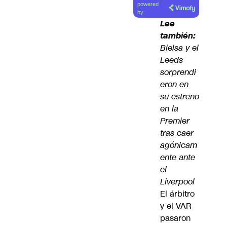
powered
artículo
by
Lee
también:
Bielsa y el
Leeds
sorprendi
eron en
su estreno
en la
Premier
tras caer
agónicam
ente ante
el
Liverpool
El árbitro
y el VAR
pasaron