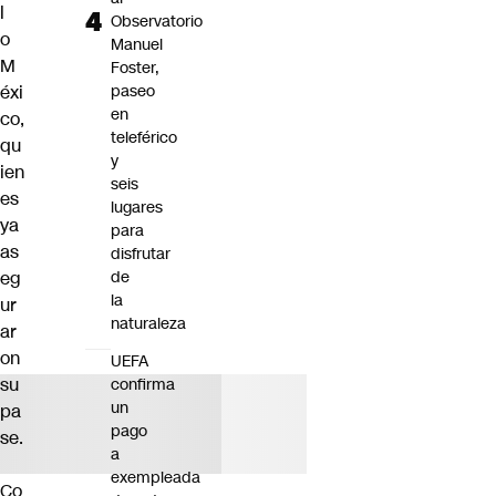
l
Observatorio
o
Manuel
M
Foster,
éxi
paseo
en
co,
teleférico
qu
y
ien
seis
es
lugares
ya
para
as
disfrutar
eg
de
la
ur
naturaleza
ar
on
UEFA
su
confirma
un
pa
pago
se.
a
exempleada
Co