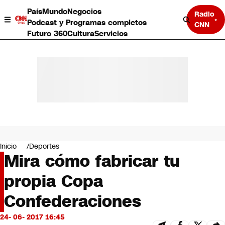
País
Mundo
Negocios
Radio
Podcast y Programas completos
CNN
Futuro 360
Cultura
Servicios
País
Mundo
Negocios
Inicio
Deportes
Mira cómo fabricar tu
Deportes
Programas completos
propia Copa
Cultura
Servicios
Confederaciones
Bits
CNN Data
24- 06- 2017 16:45
CNN tiempo