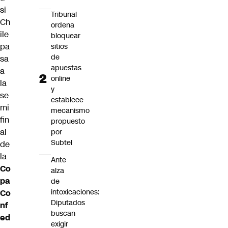
si
Tribunal
Ch
ordena
ile
bloquear
pa
sitios
de
sa
apuestas
a
online
la
y
se
establece
mi
mecanismo
fin
propuesto
al
por
Subtel
de
la
Ante
Co
alza
pa
de
intoxicaciones:
Co
Diputados
nf
buscan
ed
exigir