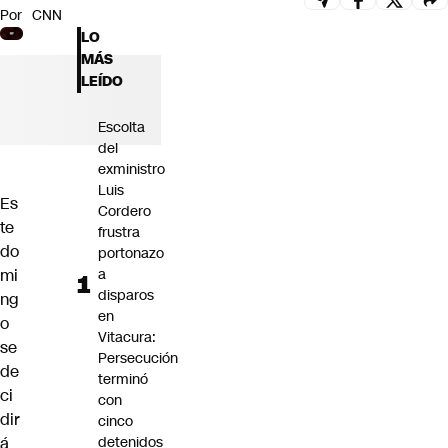
Por
CNN
Futuro 360
LO
Opinión
MÁS
LEÍDO
Escolta
del
exministro
Luis
Es
Cordero
te
frustra
do
portonazo
mi
a
disparos
ng
en
o
Vitacura:
se
Persecución
de
terminó
ci
con
dir
cinco
á
detenidos