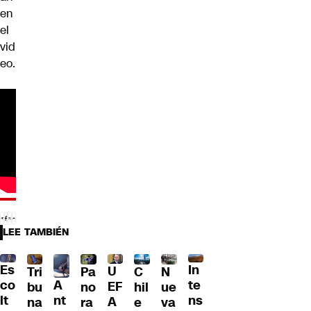
en
el
vid
eo.
LEE TAMBIÉN
Es
In
U
Tri
Pa
C
N
A
co
te
EF
bu
no
hil
ue
nt
lt
ns
A
na
ra
e
va