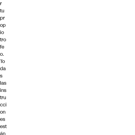
r
tu
pr
op
io
tro
fe
o.
To
da
s
las
ins
tru
cci
on
es
est
án