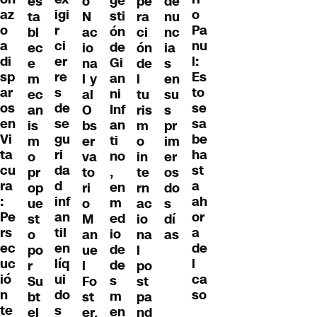
ge
es
o
pe
de
igi
az
o
sti
ta
N
ra
nu
r
o
Pa
ón
bl
ac
ci
nc
ci
a
nu
de
ec
io
ón
ia
er
di
l:
Gi
e
na
de
s
re
sp
Es
an
m
l y
l
en
s
ar
to
ni
ec
al
tu
su
de
os
se
Inf
an
O
ris
s
se
en
sa
an
is
bs
m
pr
gu
Vi
be
ti
m
er
o
im
ri
ta
ha
no
o
va
in
er
da
cu
st
,
pr
to
te
os
d
ra
a
en
op
ri
rn
do
inf
:
ah
m
ue
o
ac
s
an
Pe
or
ed
st
M
io
dí
til
rs
a
io
o
an
na
as
en
ec
de
de
po
ue
l
líq
uc
l
de
r
l
po
ui
ió
ca
s
Su
Fo
st
do
n
so
m
bt
st
pa
s
te
en
el
er,
nd