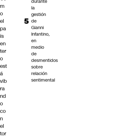
durante
m
la
o
gestión
el
de
Gianni
pa
Infantino,
ís
en
en
medio
ter
de
o
desmentidos
est
sobre
á
relación
sentimental
vib
ra
nd
o
co
n
el
tor