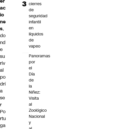
er
cierres
ac
de
io
seguridad
ne
infantil
en
s
,
líquidos
do
de
nd
vapeo
e
su
Panoramas
por
riv
el
al
Día
po
de
drí
la
a
Niñez:
se
Visita
r
al
Zoológico
Po
Nacional
rtu
y
ga
al