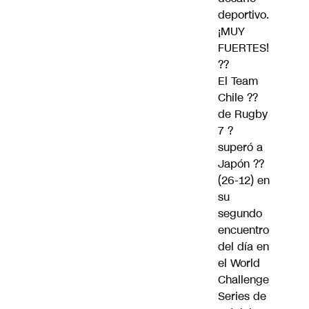
deportivo.
¡MUY
FUERTES!
??
El Team
Chile ??
de Rugby
7 ?
superó a
Japón ??
(26-12) en
su
segundo
encuentro
del día en
el World
Challenge
Series de