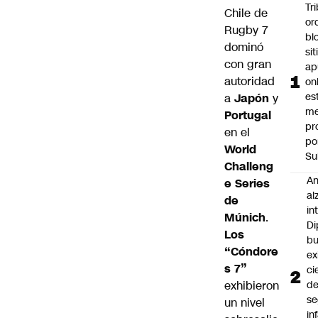
Tr
Chile de
or
Rugby 7
bl
dominó
si
con gran
ap
autoridad
on
es
a
Japón
y
me
Portugal
pr
en el
po
World
Su
Challeng
An
e Series
al
de
in
Múnich
.
Di
Los
b
“Cóndore
ex
s 7”
ci
exhibieron
d
se
un nivel
in