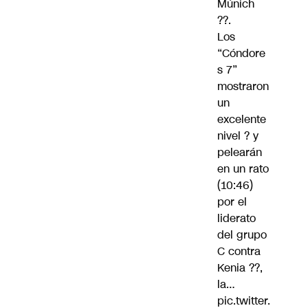
Múnich
??.
Los
“Cóndore
s 7”
mostraron
un
excelente
nivel ? y
pelearán
en un rato
(10:46)
por el
liderato
del grupo
C contra
Kenia ??,
la…
pic.twitter.