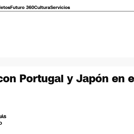
letos
Futuro 360
Cultura
Servicios
con Portugal y Japón en e
MÁS
O