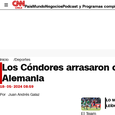
País
Mundo
Negocios
Podcast y Programas comp
País
Mundo
Inicio
Deportes
Negocios
Los Cóndores arrasaron 
Deportes
Alemania
Programas completos
Cultura
Servicios
18- 05- 2024 08:59
Bits
Por
Juan Andrés Galaz
CNN Data
LO 
CNN tiempo
LEÍD
Futuro 360
El Team
Opinión