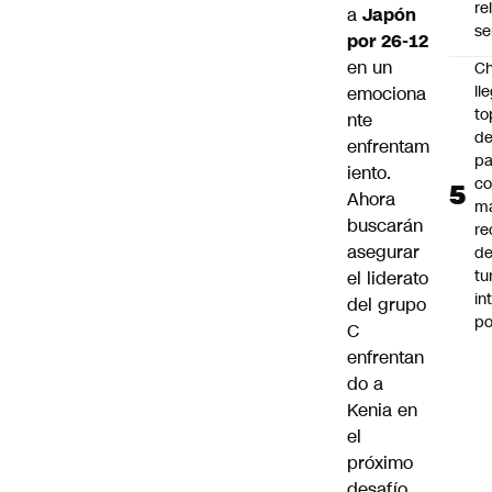
re
a
Japón
se
por 26-12
en un
Ch
ll
emociona
to
nte
de
enfrentam
pa
iento.
c
Ahora
m
buscarán
re
asegurar
de
tu
el liderato
in
del grupo
p
C
enfrentan
do a
Kenia en
el
próximo
desafío