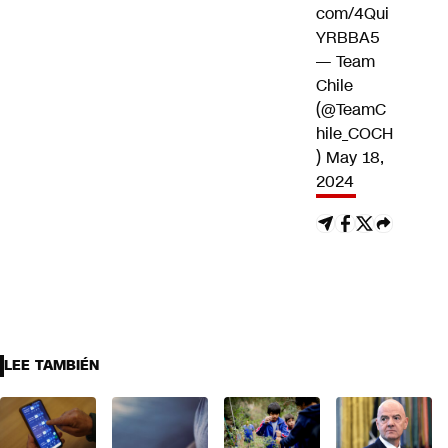
com/4Qui
YRBBA5
— Team
Chile
(@TeamC
hile_COCH
)
May 18,
2024
LEE TAMBIÉN