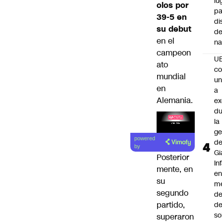
lu
olos por
pa
39-5 en
di
su debut
de
en el
na
campeon
U
ato
co
mundial
un
en
a
Alemania.
e
du
la
ge
Lea el
powered
d
artículo
by
Gi
Posterior
In
mente, en
e
su
m
segundo
d
partido,
de
so
superaron