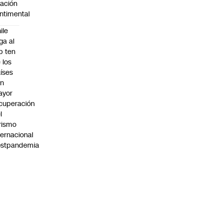
lación
ntimental
ile
ega al
p ten
 los
íses
on
ayor
cuperación
l
rismo
ternacional
ostpandemia