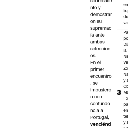
sobresalie
e
nte y
lí
demostrar
d
on su
v
supremac
P
ía ante
po
ambas
Dí
seleccion
la
es.
Ni
En el
Vi
Zo
primer
Na
encuentro
y 
, se
Ob
impusiero
M
n con
Fo
contunde
p
ncia a
e
te
Portugal,
y 
venciénd