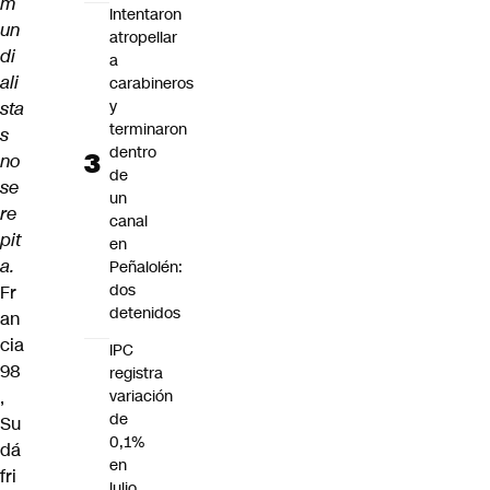
m
Intentaron
un
atropellar
di
a
ali
carabineros
y
sta
terminaron
s
dentro
no
de
se
un
re
canal
pit
en
a.
Peñalolén:
dos
Fr
detenidos
an
cia
IPC
98
registra
,
variación
de
Su
0,1%
dá
en
fri
julio