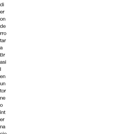
di
er
on
de
rro
tar
a
Br
asi
l
en
un
tor
ne
o
int
er
na
cio