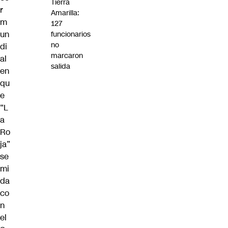
Tierra
r
Amarilla:
m
127
un
funcionarios
no
di
marcaron
al
salida
en
qu
e
“L
a
Ro
ja”
se
mi
da
co
n
el