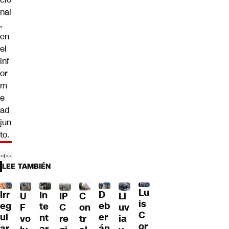
nal
,
en
el
inf
or
m
e
ad
jun
to.
LEE TAMBIÉN
Lu
Irr
D
In
U
IP
C
Ll
is
eg
eb
te
F
C
on
uv
C
ul
er
nt
vo
re
tr
ia
or
ar
án
ar