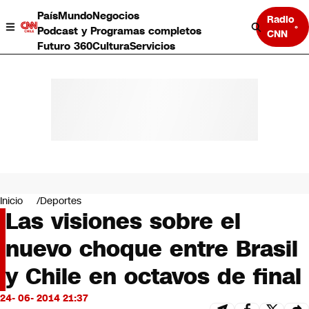
País
Mundo
Negocios
Radio
Podcast y Programas completos
CNN
Futuro 360
Cultura
Servicios
País
Mundo
Negocios
Inicio
Deportes
Las visiones sobre el
Deportes
Programas completos
nuevo choque entre Brasil
Cultura
Servicios
y Chile en octavos de final
Bits
CNN Data
24- 06- 2014 21:37
CNN tiempo