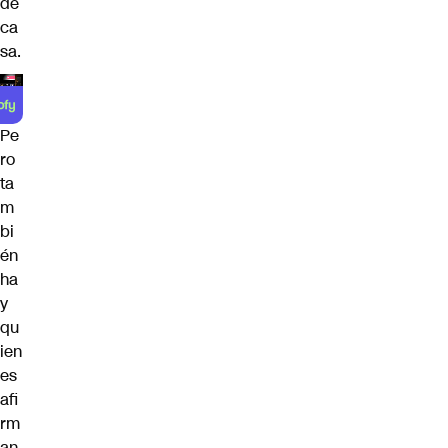
de
ca
sa.
Pe
ro
ta
m
bi
én
ha
y
qu
ien
es
afi
rm
an