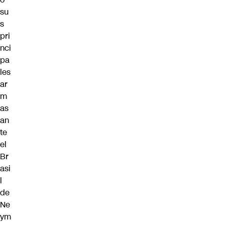
su
s
pri
nci
pa
les
ar
m
as
an
te
el
Br
asi
l
de
Ne
ym