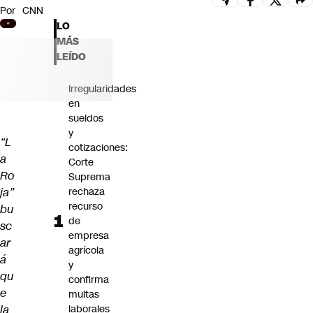
Por
CNN
Futuro 360
LO
Opinión
MÁS
LEÍDO
Irregularidades
en
sueldos
y
“L
cotizaciones:
a
Corte
Ro
Suprema
ja”
rechaza
recurso
bu
de
sc
empresa
ar
agrícola
á
y
qu
confirma
e
multas
la
laborales