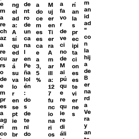
m
e
a
de
ng
a
M
rí
an
m
fa
nt
el
do
uj
an
id
a
vo
ro
ad
ce
er
la
ad
re
r
de
a:
m
en
s
"
ch
de
un
A
es
Ti
pr
co
az
ve
ca
sí
es
er
ec
n
a
ci
na
qu
ca
ra
ipi
la
re
no
l
ed
e
A
ta
hij
cu
de
en
ar
a
m
ci
a
rs
M
Pe
á
3,
ar
on
de
o
ai
ña
su
5
ill
es
B
de
pú
lol
va
%
a:
es
er
e
qu
én
lo
12
te
na
m
e
:
r
7
vi
rd
pr
re
do
en
fu
er
a
es
qu
s
se
nc
ne
Ve
a
ie
de
pt
io
s
ra
ag
re
te
ie
na
y
rí
di
ni
m
ri
an
co
áli
do
br
os