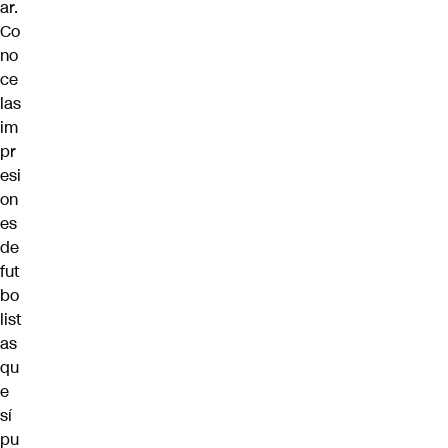
ar.
Co
no
ce
las
im
pr
esi
on
es
de
fut
bo
list
as
qu
e
sí
pu