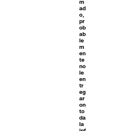
m
ad
o,
pr
ob
ab
le
m
en
te
no
le
en
tr
eg
ar
on
to
da
la
inf