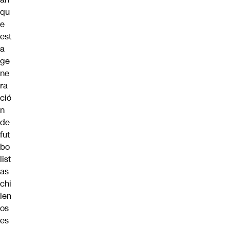
qu
e
est
a
ge
ne
ra
ció
n
de
fut
bo
list
as
chi
len
os
es