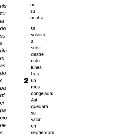
en
his
su
tor
contra
ia
de
UF
volverá
su
a
s
subir
últi
desde
m
este
as
lunes
do
tras
s
un
mes
pa
congelada:
rti
Así
ci
quedará
pa
su
cio
valor
ne
en
s
septiembre