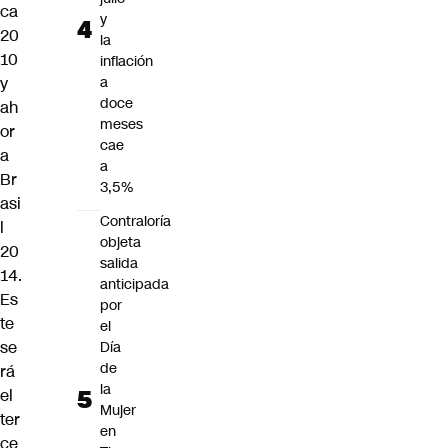
ca
y
20
la
10
inflación
y
a
doce
ah
meses
or
cae
a
a
Br
3,5%
asi
Contraloría
l
objeta
20
salida
14.
anticipada
Es
por
te
el
se
Día
de
rá
la
el
Mujer
ter
en
ce