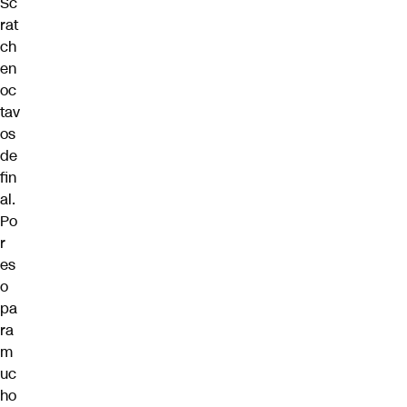
Sc
rat
ch
en
oc
tav
os
de
fin
al.
Po
r
es
o
pa
ra
m
uc
ho