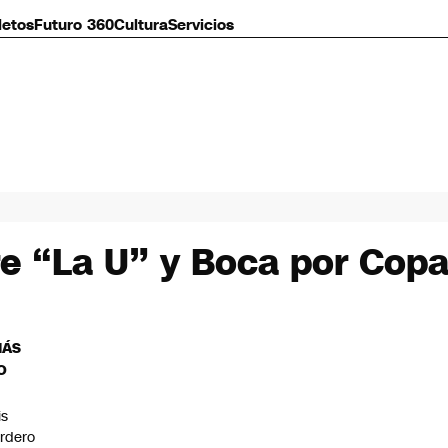
letos
Futuro 360
Cultura
Servicios
tre “La U” y Boca por Cop
MÁS
O
is
rdero