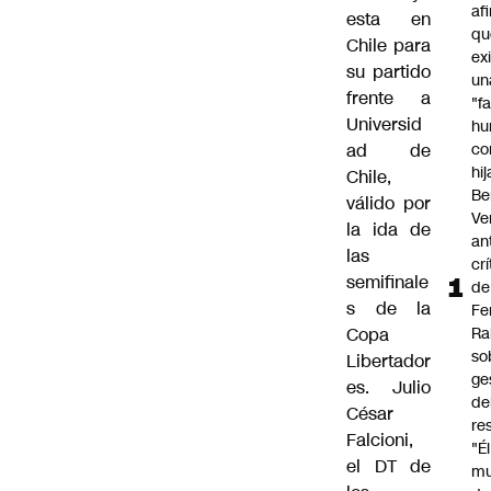
af
esta en
qu
Chile para
ex
su partido
un
frente a
"f
Universid
hu
ad de
co
hi
Chile,
Be
válido por
Ve
la ida de
an
las
cr
semifinale
de
s de la
Fe
Copa
Ra
so
Libertador
ge
es. Julio
de
César
re
Falcioni,
"É
el DT de
m