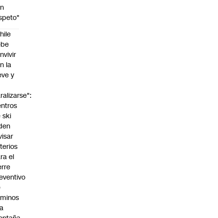
on
speto"
hile
ebe
nvivir
n la
eve y
o
ralizarse":
ntros
 ski
den
visar
iterios
ra el
erre
eventivo
e
aminos
la