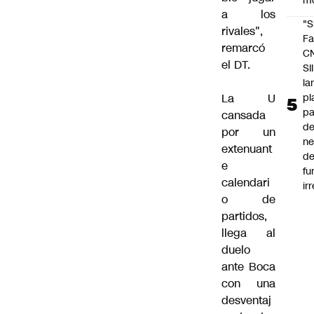
m
a los
"S
rivales",
Fa
remarcó
C
el DT.
SII
la
pl
La U
pa
cansada
de
por un
ne
extenuant
d
e
fu
calendari
ir
o de
partidos,
llega al
duelo
ante Boca
con una
desventaj