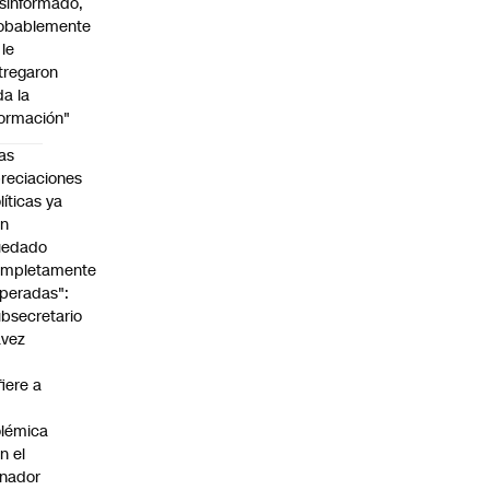
sinformado,
obablemente
 le
tregaron
da la
formación"
as
reciaciones
líticas ya
an
uedado
ompletamente
peradas":
bsecretario
avez
fiere a
lémica
n el
nador