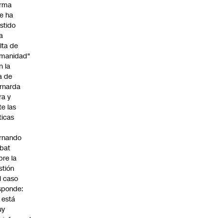
irma
e ha
istido
a
alta de
manidad"
n la
ja de
rnarda
ra y
te las
íticas
rnando
bat
bre la
stión
l caso
sponde:
l está
uy