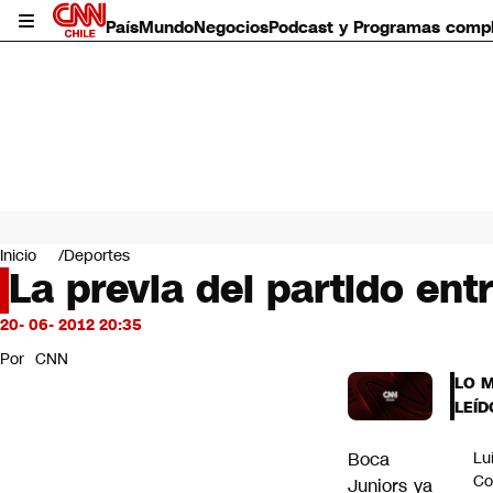
País
Mundo
Negocios
Podcast y Programas comp
País
Mundo
Inicio
Deportes
Negocios
La previa del partido en
Deportes
Programas completos
20- 06- 2012 20:35
Cultura
Por
CNN
Servicios
LO 
Bits
LEÍD
CNN Data
CNN tiempo
Boca
Lu
Futuro 360
Co
Juniors ya
Opinión