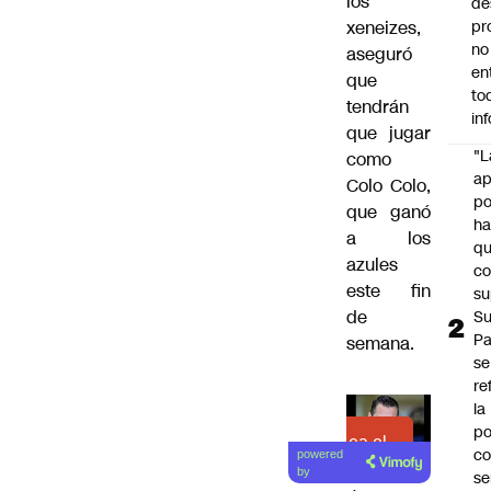
los
de
xeneizes,
pr
no
aseguró
en
que
to
tendrán
in
que jugar
"L
como
ap
Colo Colo,
po
que ganó
h
a los
q
azules
c
este fin
su
de
Su
P
semana.
se
re
la
po
Lea el
co
powered
artículo
by
se