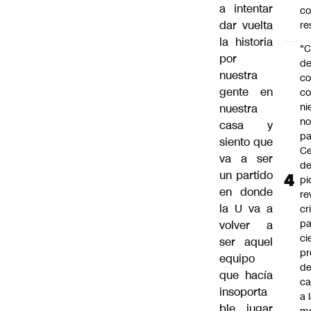
a intentar
c
dar vuelta
re
la historia
"C
por
d
nuestra
co
gente en
co
ni
nuestra
n
casa y
pa
siento que
Ce
va a ser
de
un partido
pi
en donde
re
la U va a
cr
pa
volver a
ci
ser aquel
pr
equipo
d
que hacía
c
insoporta
a 
ble jugar