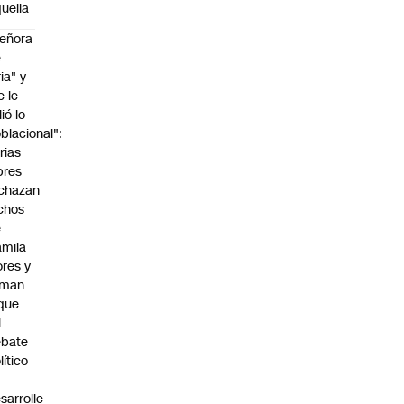
uella
eñora
e
ria" y
e le
lió lo
blacional":
rias
bres
chazan
chos
e
mila
ores y
aman
que
l
ebate
lítico
sarrolle