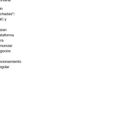
ontaña
in
chadas":
NC y
nzan
ataforma
ra
nunciar
gocios
e
ncionamiento
regular