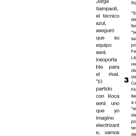
Jorge
Sq
Sampaoli,
"S
el técnico
d
azul,
fe
aseguró
"s
que su
sa
equipo
po
Fe
será
Li
insoporta
re
ble para
di
el rival.
d
"El
Ca
partido
Fl
con Boca
ll
a 
será uno
"e
que yo
d
imagino
po
electrizant
se
e, vamos
de