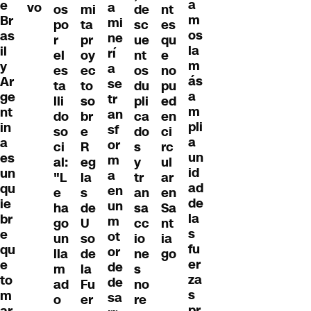
a
e
vo
a
os
mi
de
nt
m
Br
mi
po
ta
sc
es
os
as
ne
r
pr
ue
qu
la
il
rí
el
oy
nt
e
m
y
a
es
ec
os
no
ás
Ar
se
ta
to
du
pu
a
ge
tr
lli
so
pli
ed
m
nt
an
do
br
ca
en
pli
in
sf
so
e
do
ci
a
a
or
ci
R
s
rc
un
es
m
al:
eg
y
ul
id
un
a
"L
la
tr
ar
ad
qu
en
e
s
an
en
de
ie
un
ha
de
sa
Sa
la
br
m
go
U
cc
nt
s
e
ot
un
so
io
ia
fu
qu
or
lla
de
ne
go
er
e
de
m
la
s
za
to
de
ad
Fu
no
s
m
sa
o
er
re
pr
ar