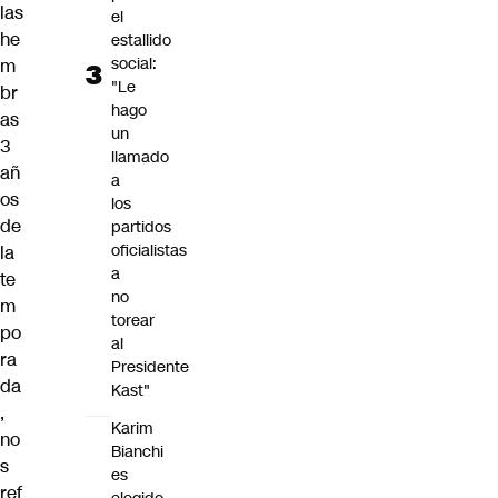
las
el
he
estallido
social:
m
"Le
br
hago
as
un
3
llamado
añ
a
os
los
de
partidos
oficialistas
la
a
te
no
m
torear
po
al
ra
Presidente
da
Kast"
,
Karim
no
Bianchi
s
es
ref