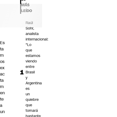
Futuro 360
MÁS
Opinión
LEÍDO
Raúl
Sohr,
analista
internacional:
Es
"Lo
ta
que
m
estamos
os
viendo
entre
ex
Brasil
ac
y
ta
Argentina
m
es
en
un
te
quiebre
a
que
tomará
un
bastante