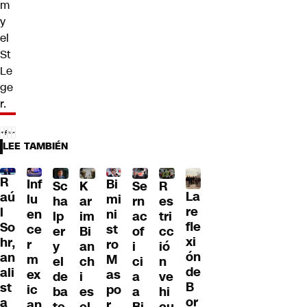
m
y
el
St
Le
ge
r.
LEE TAMBIÉN
R
Inf
Bi
Sc
K
Se
R
La
aú
lu
mi
ha
ar
rn
es
re
l
en
ni
lp
im
ac
tri
fle
So
ce
st
er
Bi
of
cc
xi
hr,
r
ro
y
an
i
ió
ón
an
m
M
el
ch
ci
n
de
ali
ex
as
de
i
a
ve
B
st
ic
po
ba
es
a
hi
or
a
an
r
te
el
Bi