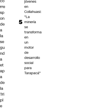
co
jóvenes
rre
en
Collahuasi:
sp
"La
on
minería
de
se
a
transforma
la
en
se
un
gu
motor
de
nd
desarrollo
a
social
et
para
ap
Tarapacá"
a
de
la
Tri
pl
e