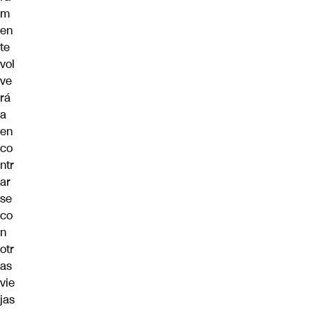
m
en
te
vol
ve
rá
a
en
co
ntr
ar
se
co
n
otr
as
vie
jas