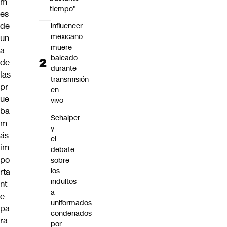
m
tiempo"
es
de
Influencer
mexicano
un
muere
a
baleado
de
durante
las
transmisión
pr
en
ue
vivo
ba
Schalper
m
y
ás
el
im
debate
po
sobre
los
rta
indultos
nt
a
e
uniformados
pa
condenados
ra
por