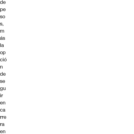
de
pe
so
s,
m
ás
la
op
ció
n
de
se
gu
ir
en
ca
rre
ra
en