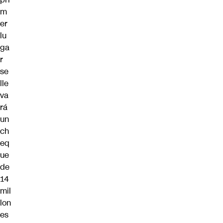
m
er
lu
ga
r
se
lle
va
rá
un
ch
eq
ue
de
14
mil
lon
es