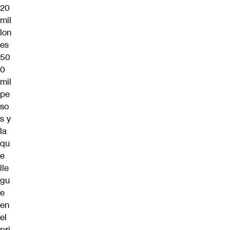
20
mil
lon
es
50
0
mil
pe
so
s y
la
qu
e
lle
gu
e
en
el
pri