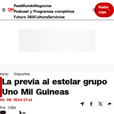
País
Mundo
Negocios
Radio
Podcast y Programas completos
CNN
Futuro 360
Cultura
Servicios
País
Mundo
Negocios
Inicio
Deportes
La previa al estelar grupo
Deportes
Programas completos
Uno Mil Guineas
Cultura
Servicios
02- 08- 2014 17:11
Bits
CNN Data
Por
CNN
CNN tiempo
LO