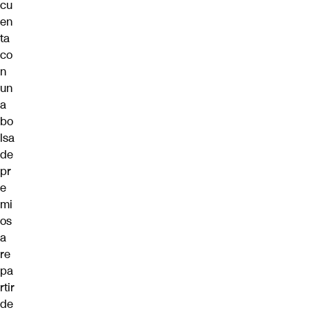
cu
en
ta
co
n
un
a
bo
lsa
de
pr
e
mi
os
a
re
pa
rtir
de