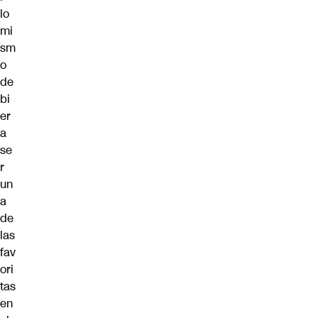
lo
mi
sm
o
de
bi
er
a
se
r
un
a
de
las
fav
ori
tas
en