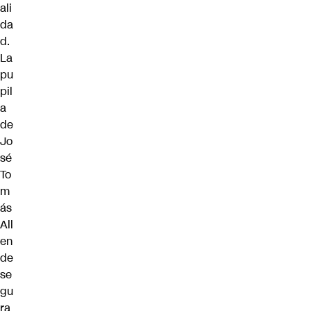
ali
da
d.
La
pu
pil
a
de
Jo
sé
To
m
ás
All
en
de
se
gu
ra