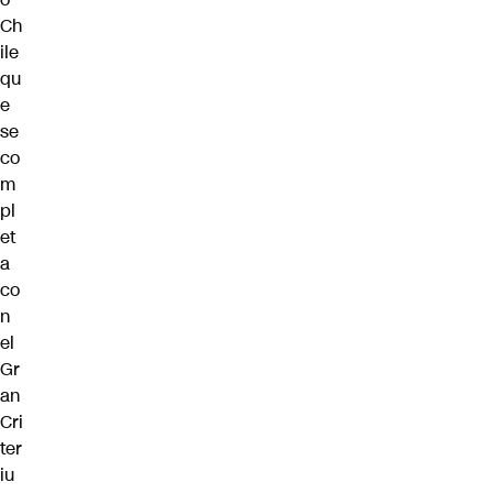
Ch
ile
qu
e
se
co
m
pl
et
a
co
n
el
Gr
an
Cri
ter
iu