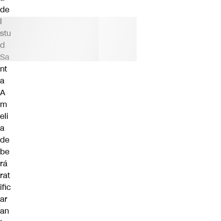
de
l
stu
d
Sa
nt
a
A
m
eli
a
de
be
rá
rat
ific
ar
an