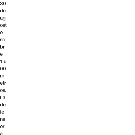
30
de
ag
ost
o
so
br
e
1.6
00
m
etr
os.
La
de
fe
ns
or
a