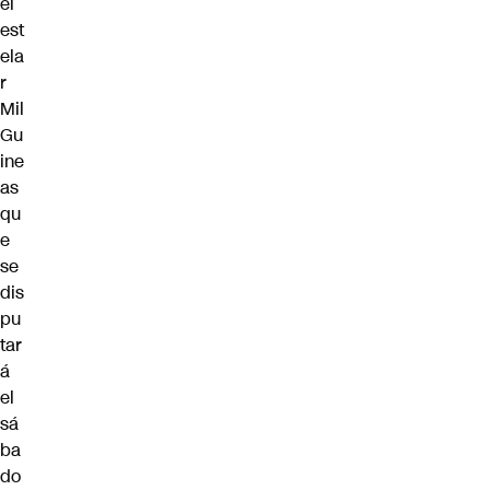
el
est
ela
r
Mil
Gu
ine
as
qu
e
se
dis
pu
tar
á
el
sá
ba
do