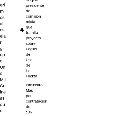
elegido
eri
presidente
m
de
comisión
os
mixta
al
que
est
tramita
ela
proyecto
r
sobre
gr
Reglas
up
de
Uso
o
de
Un
la
o
Fuerza
Mil
Biministro
Gu
Mas
ine
por
as,
contratación
qu
de
e
196