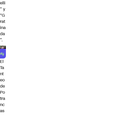
elli
” y
“G
rat
ina
da
”.
El
Ta
nt
eo
de
Po
tra
nc
as