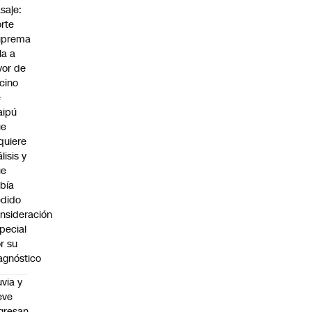
saje:
rte
uprema
lla a
vor de
cino
e
aipú
ue
quiere
álisis y
ue
bía
dido
nsideración
pecial
r su
agnóstico
uvia y
eve
gresan