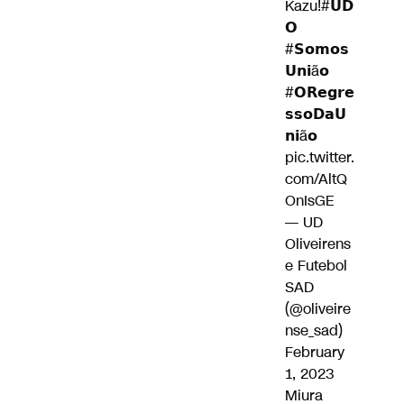
Kazu!
#𝗨𝗗
𝗢
#𝗦𝗼𝗺𝗼𝘀
𝗨𝗻𝗶ã𝗼
#𝗢𝗥𝗲𝗴𝗿𝗲
𝘀𝘀𝗼𝗗𝗮𝗨
𝗻𝗶ã𝗼
pic.twitter.
com/AltQ
OnIsGE
— UD
Oliveirens
e Futebol
SAD
(@oliveire
nse_sad)
February
1, 2023
Miura