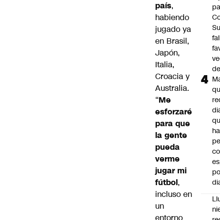
país
,
pa
habiendo
Co
S
jugado ya
fa
en Brasil,
fa
Japón,
ve
Italia,
d
Croacia y
M
Australia.
q
“
Me
re
di
esforzaré
q
para que
ha
la gente
pe
pueda
co
verme
es
jugar mi
po
fútbol
,
di
incluso en
Ll
un
ni
entorno
re