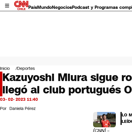
País
Mundo
Negocios
Podcast y Programas comp
País
Mundo
Inicio
Deportes
Negocios
Kazuyoshi Miura sigue ro
Deportes
llegó al club portugués O
Programas completos
Cultura
Servicios
03- 02- 2023 11:40
Bits
Por
Daniela Pérez
CNN Data
LO 
CNN tiempo
LEÍD
Futuro 360
(CNN)
–
Opinión