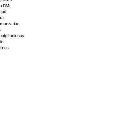
la RM:
qué
ra
menzarían
s
ecipitaciones
te
ernes