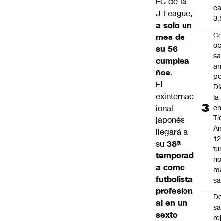
FC de la
ca
J-League,
3
a solo un
Co
mes de
ob
su 56
sa
cumplea
an
ños
.
po
El
Dí
exinternac
la
ional
e
Ti
japonés
Am
llegará a
12
su
38ª
fu
temporad
n
a como
m
futbolista
sa
profesion
D
al en un
sa
sexto
re