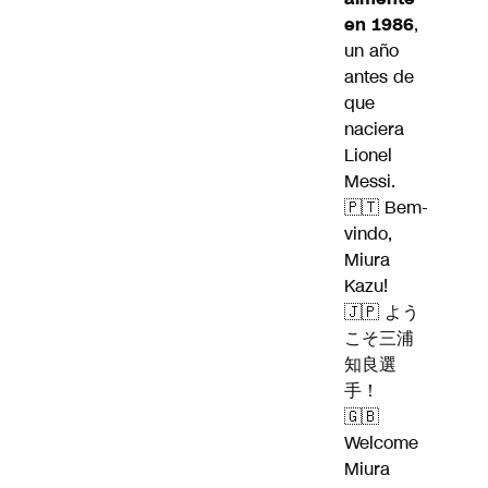
en 1986
,
un año
antes de
que
naciera
Lionel
Messi.
🇵🇹 Bem-
vindo,
Miura
Kazu!
🇯🇵 よう
こそ三浦
知良選
手！
🇬🇧
Welcome
Miura