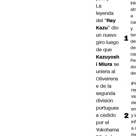
In
La
at
leyenda
a
del “
Rey
ca
Kazu
” dio
y
un nuevo
te
de
giro luego
de
de que
ca
Kazuyosh
Pe
i Miura
se
do
uniera al
de
Oliveirens
IP
e de la
re
segunda
va
división
de
portugues
en
a cedido
y 
in
por el
a 
Yokohama
m