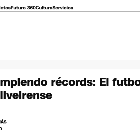
letos
Futuro 360
Cultura
Servicios
mpiendo récords: El futbo
liveirense
MÁS
O