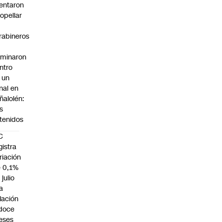
tentaron
ropellar
rabineros
rminaron
ntro
 un
nal en
ñalolén:
s
tenidos
C
gistra
riación
 0,1%
 julio
la
flación
doce
eses