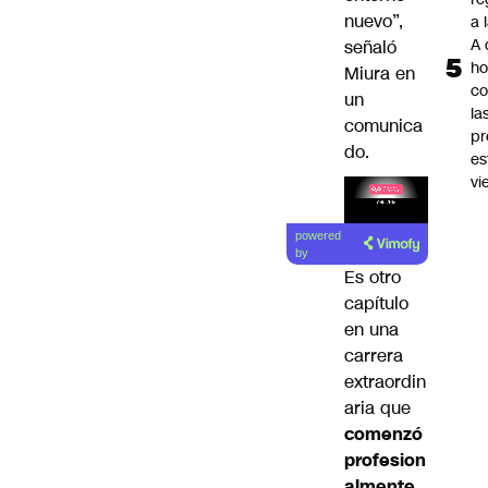
nuevo”,
a 
A 
señaló
ho
Miura en
co
un
la
comunica
pr
do.
es
vi
Lea el
powered
artículo
by
Es otro
capítulo
en una
carrera
extraordin
aria que
comenzó
profesion
almente