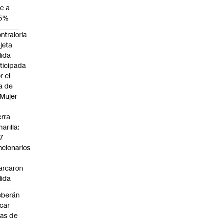
e a
,5%
ntraloría
jeta
lida
ticipada
r el
a de
 Mujer
n
erra
arilla:
7
ncionarios
o
arcaron
lida
eberán
car
jas de