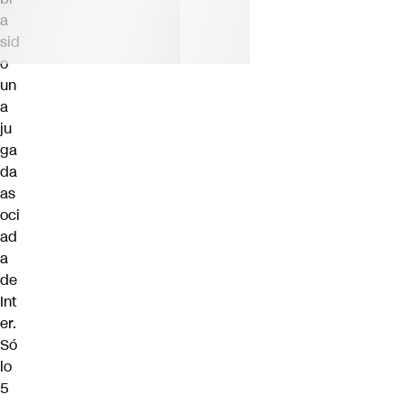
a
sid
o
un
a
ju
ga
da
as
oci
ad
a
de
Int
er.
Só
lo
5