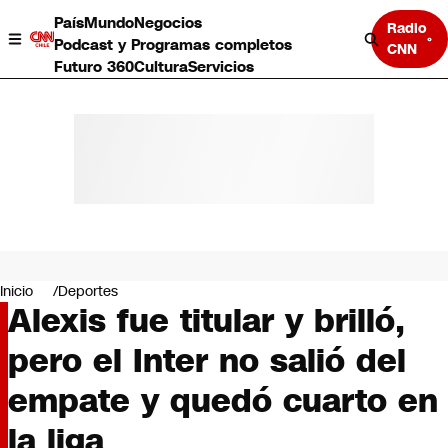
País
Mundo
Negocios
Radio
Podcast y Programas completos
CNN
Futuro 360
Cultura
Servicios
País
Mundo
Negocios
Inicio
Deportes
Alexis fue titular y brilló,
Deportes
Programas completos
pero el Inter no salió del
Cultura
Servicios
empate y quedó cuarto en
Bits
CNN Data
la liga
CNN tiempo