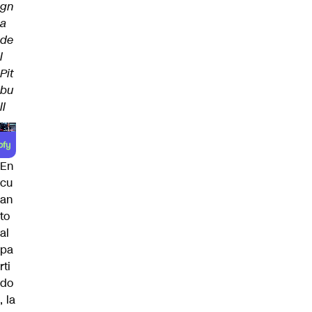
gn
a
de
l
Pit
bu
ll
En
cu
an
to
al
pa
rti
do
, la