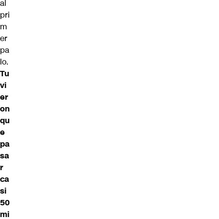
al
pri
m
er
pa
lo.
Tu
vi
er
on
qu
e
pa
sa
r
ca
si
50
mi