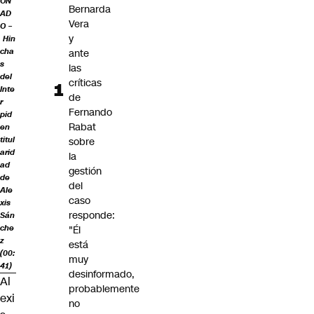
ON
Bernarda
AD
Vera
O –
y
Hin
cha
ante
s
las
del
críticas
Inte
de
r
Fernando
pid
Rabat
en
titul
sobre
arid
la
ad
gestión
de
del
Ale
caso
xis
responde:
Sán
che
"Él
z
está
(00:
muy
41)
desinformado,
Al
probablemente
exi
no