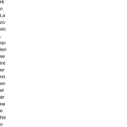
rk
o
La
zo
vic
,
qu
ien
se
int
er
nó
en
el
ár
ea
e
hiz
o