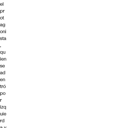
el
pr
ot
ag
oni
sta
,
qu
ien
se
ad
en
tró
po
r
izq
uie
rd
a y