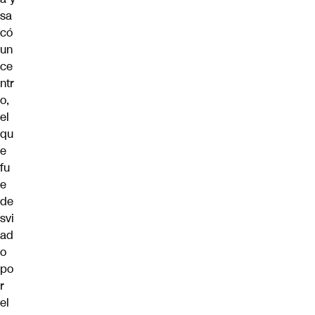
sa
có
un
ce
ntr
o,
el
qu
e
fu
e
de
svi
ad
o
po
r
el