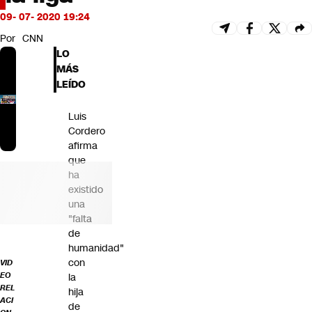
Futuro 360
09- 07- 2020 19:24
Opinión
Por
CNN
LO
MÁS
LEÍDO
Luis
Cordero
afirma
que
ha
existido
una
"falta
de
humanidad"
con
VID
EO
la
REL
hija
ACI
de