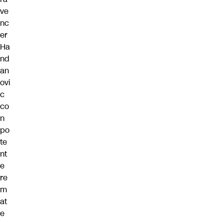
ve
nc
er
Ha
nd
an
ovi
c
co
n
po
te
nt
e
re
m
at
e