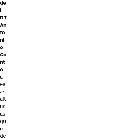
de
l
DT
An
to
ni
o
Co
nt
e
a
est
as
alt
ur
as,
qu
e
de