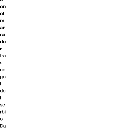
en
el
m
ar
ca
do
r
tra
s
un
go
l
de
l
se
rbi
o
Da