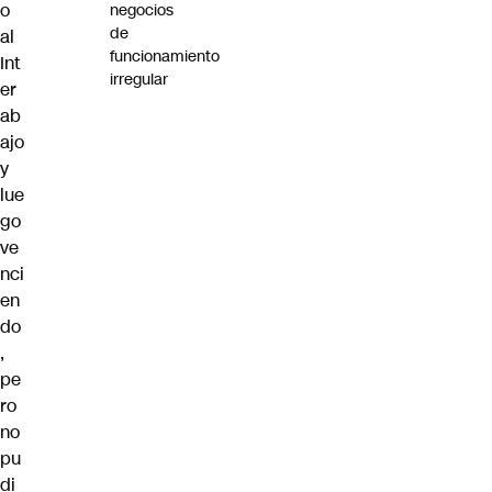
o
negocios
de
al
funcionamiento
Int
irregular
er
ab
ajo
y
lue
go
ve
nci
en
do
,
pe
ro
no
pu
di