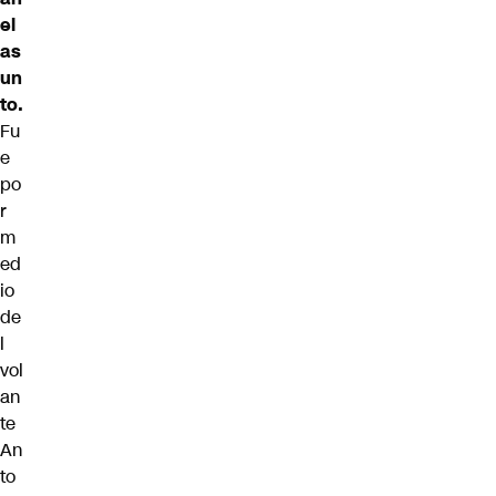
el
as
un
to.
Fu
e
po
r
m
ed
io
de
l
vol
an
te
An
to