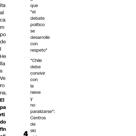
ita
que
"el
al
debate
ca
político
m
se
po
desarrolle
de
con
l
respeto"
He
"Chile
lla
debe
s
convivir
Ve
con
ro
la
na.
nieve
y
El
no
pa
paralizarse":
rti
Centros
do
de
fin
ski