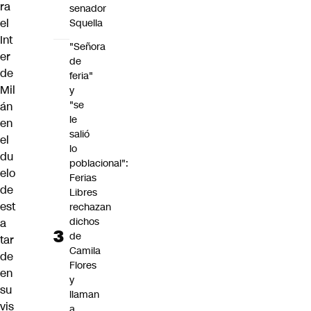
ra
senador
el
Squella
Int
"Señora
er
de
de
feria"
Mil
y
"se
án
le
en
salió
el
lo
du
poblacional":
elo
Ferias
de
Libres
est
rechazan
dichos
a
de
tar
Camila
de
Flores
en
y
su
llaman
vis
a