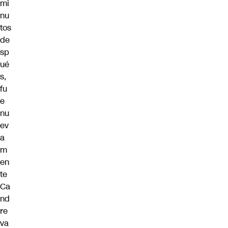
mi
nu
tos
de
sp
ué
s,
fu
e
nu
ev
a
m
en
te
Ca
nd
re
va