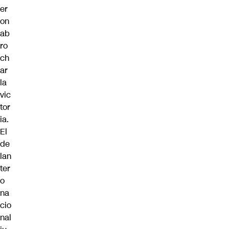
er
on
ab
ro
ch
ar
la
vic
tor
ia.
El
de
lan
ter
o
na
cio
nal