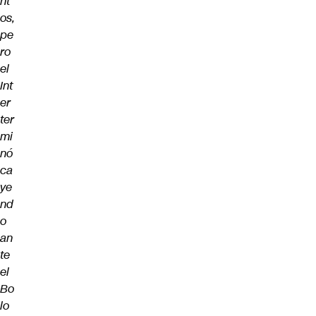
nt
os,
pe
ro
el
Int
er
ter
mi
nó
ca
ye
nd
o
an
te
el
Bo
lo