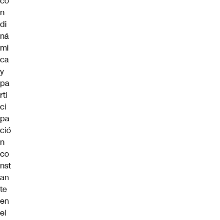
co
n
di
ná
mi
ca
y
pa
rti
ci
pa
ció
n
co
nst
an
te
en
el