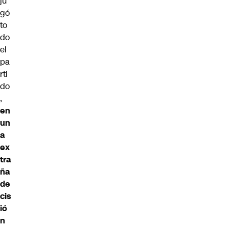
ju
gó
to
do
el
pa
rti
do
,
en
un
a
ex
tra
ña
de
cis
ió
n