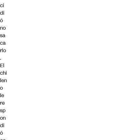
ci
di
ó
no
sa
ca
rlo
.
El
chi
len
o
le
re
sp
on
di
ó