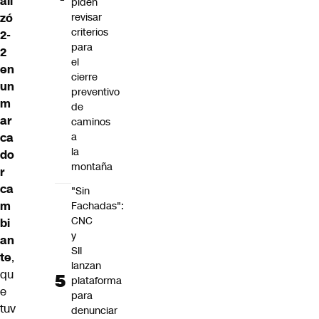
ali
piden
zó
revisar
criterios
2-
para
2
el
en
cierre
un
preventivo
m
de
ar
caminos
ca
a
la
do
montaña
r
ca
"Sin
m
Fachadas":
CNC
bi
y
an
SII
te
,
lanzan
qu
plataforma
e
para
tuv
denunciar