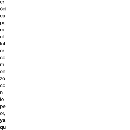
cr
óni
ca
pa
ra
el
Int
er
co
m
en
zó
co
n
lo
pe
or,
ya
qu