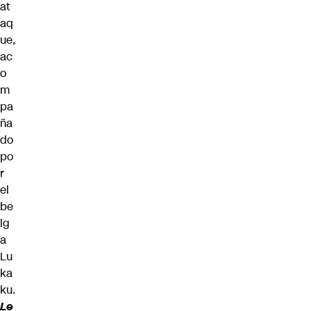
at
aq
ue,
ac
o
m
pa
ña
do
po
r
el
be
lg
a
Lu
ka
ku.
Le