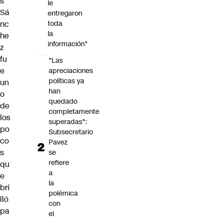
s
le
Sá
entregaron
nc
toda
la
he
información"
z
fu
"Las
e
apreciaciones
políticas ya
un
han
o
quedado
de
completamente
los
superadas":
po
Subsecretario
co
Pavez
s
se
refiere
qu
a
e
la
bri
polémica
lló
con
pa
el