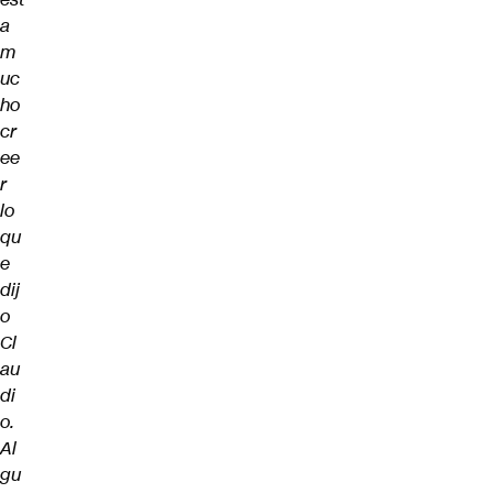
a
m
uc
ho
cr
ee
r
lo
qu
e
dij
o
Cl
au
di
o.
Al
gu