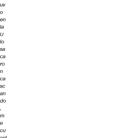
uv
o
en
la
U
lo
sa
ca
ro
n
ca
sc
an
do
,
m
e
cu
est