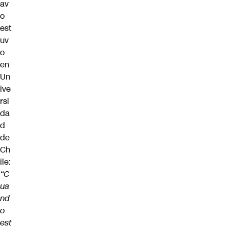
av
o
est
uv
o
en
Un
ive
rsi
da
d
de
Ch
ile:
“C
ua
nd
o
est