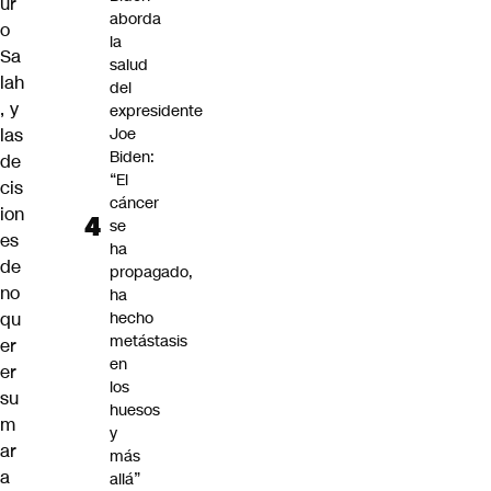
ur
aborda
o
la
Sa
salud
lah
del
, y
expresidente
las
Joe
Biden:
de
“El
cis
cáncer
ion
se
es
ha
de
propagado,
no
ha
qu
hecho
metástasis
er
en
er
los
su
huesos
m
y
ar
más
a
allá”