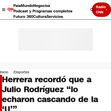
País
Mundo
Negocios
Radio
Podcast y Programas completos
CNN
Futuro 360
Cultura
Servicios
País
Mundo
Negocios
Inicio
Deportes
Herrera recordó que a
Deportes
Programas completos
Julio Rodríguez “lo
Cultura
Servicios
echaron cascando de la
Bits
CNN Data
‘U’”
CNN tiempo