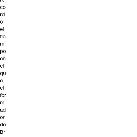
co
rd
ó
el
tie
m
po
en
el
qu
e
el
for
m
ad
or
de
Br