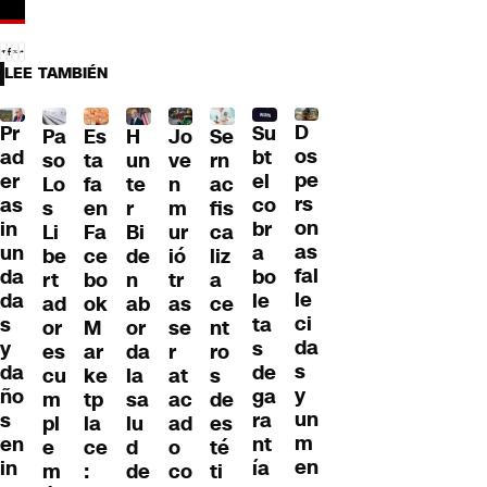
LEE TAMBIÉN
D
Pr
Su
Pa
H
Jo
Se
Es
os
ad
bt
so
un
ve
rn
ta
pe
er
el
Lo
te
n
ac
fa
rs
as
co
s
r
m
fis
en
on
in
br
Li
Bi
ur
ca
Fa
as
un
a
be
de
ió
liz
ce
fal
da
bo
rt
n
tr
a
bo
le
da
le
ad
ab
as
ce
ok
ci
s
ta
or
or
se
nt
M
da
y
s
es
da
r
ro
ar
s
da
de
cu
la
at
s
ke
y
ño
ga
m
sa
ac
de
tp
un
s
ra
pl
lu
ad
es
la
m
en
nt
e
d
o
té
ce
en
in
ía
m
de
co
ti
: