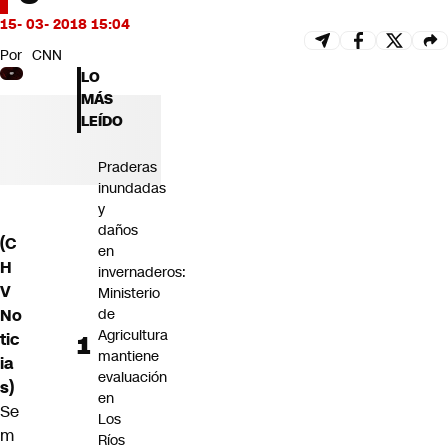
Futuro 360
15- 03- 2018 15:04
Opinión
Por
CNN
LO
MÁS
LEÍDO
Praderas
inundadas
y
daños
(C
en
H
invernaderos:
V
Ministerio
No
de
Agricultura
tic
mantiene
ia
evaluación
s)
en
Se
Los
m
Ríos