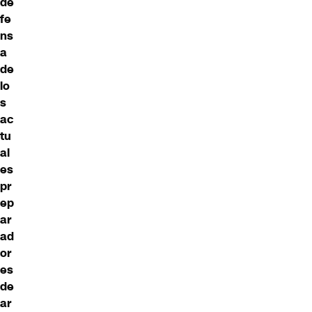
de
fe
ns
a
de
lo
s
ac
tu
al
es
pr
ep
ar
ad
or
es
de
ar