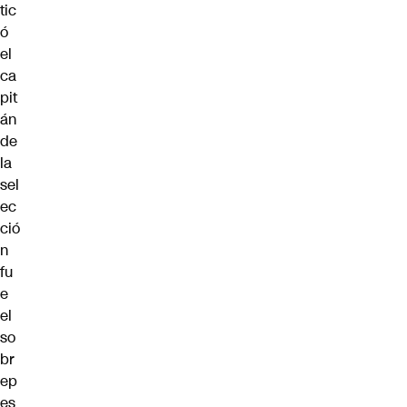
tic
ó
el
ca
pit
án
de
la
sel
ec
ció
n
fu
e
el
so
br
ep
es