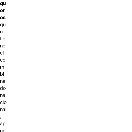
qu
er
os
qu
e
tie
ne
el
co
m
bi
na
do
na
cio
nal
,
ap
un