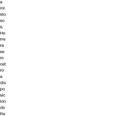
a
mi
sto
so
s,
He
rre
ra
se
m
ost
ró
a
dis
po
sic
ión
de
Re