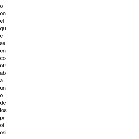
o
en
el
qu
e
se
en
co
ntr
ab
a
un
o
de
los
pr
of
esi