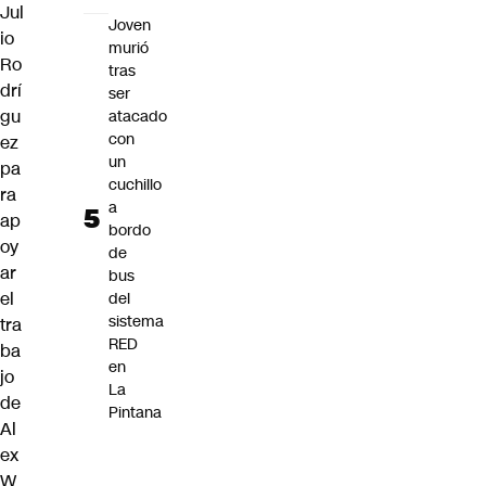
Jul
Joven
io
murió
Ro
tras
drí
ser
gu
atacado
con
ez
un
pa
cuchillo
ra
a
ap
bordo
oy
de
ar
bus
el
del
sistema
tra
RED
ba
en
jo
La
de
Pintana
Al
ex
W