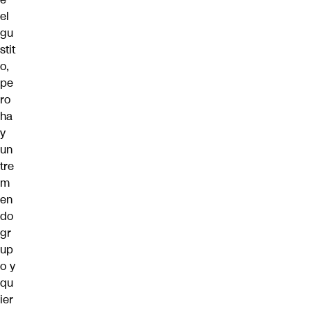
el
gu
stit
o,
pe
ro
ha
y
un
tre
m
en
do
gr
up
o y
qu
ier