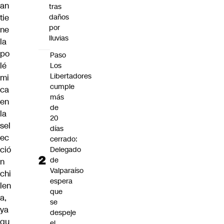
an
tras
tie
daños
por
ne
lluvias
la
po
Paso
lé
Los
Libertadores
mi
cumple
ca
más
en
de
la
20
sel
días
ec
cerrado:
ció
Delegado
de
n
Valparaíso
chi
espera
len
que
a,
se
ya
despeje
qu
el