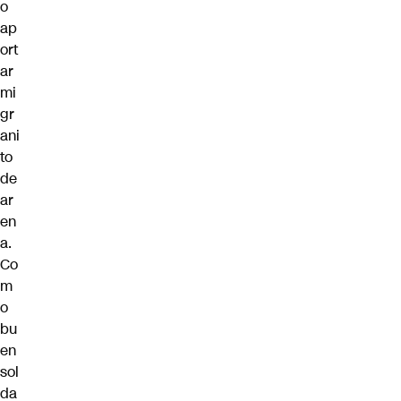
o
ap
ort
ar
mi
gr
ani
to
de
ar
en
a.
Co
m
o
bu
en
sol
da