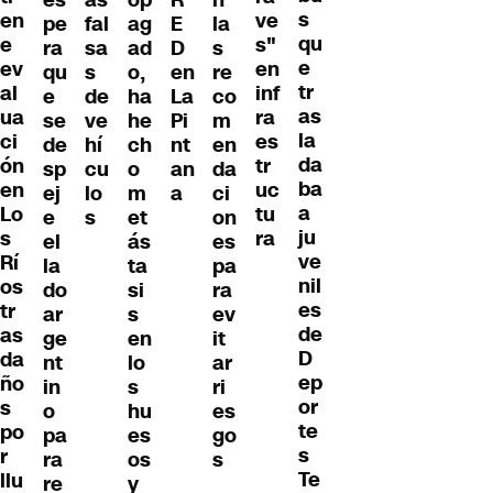
s
en
ve
pe
ag
E
la
fal
qu
e
s"
ra
ad
D
s
sa
e
ev
en
qu
o,
en
re
s
tr
al
inf
e
ha
La
co
de
as
ua
ra
se
he
Pi
m
ve
la
ci
es
de
ch
nt
en
hí
da
ón
tr
sp
o
an
da
cu
ba
en
uc
ej
m
a
ci
lo
a
Lo
tu
e
et
on
s
ju
s
ra
el
ás
es
ve
Rí
la
ta
pa
nil
os
do
si
ra
es
tr
ar
s
ev
de
as
ge
en
it
D
da
nt
lo
ar
ep
ño
in
s
ri
or
s
o
hu
es
te
po
pa
es
go
s
r
ra
os
s
Te
llu
re
y