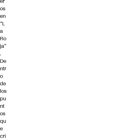
er
os
en
“L
a
Ro
ja”
.
De
ntr
o
de
los
pu
nt
os
qu
e
cri