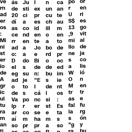
or
ve
po
ás
l
n
ca
Ju
en
rn
r
de
ex
un
an
sti
ri
ad
U
20
pr
cu
te
ci
es
er
S$
dí
es
ch
au
a
go
os
13
as
id
ill
m
co
vit
:
,9
ce
en
o
en
nd
al
Mi
mi
rr
te
a
to
en
de
ni
llo
ad
Jo
bo
de
a
ja
st
ne
o:
e
rd
pr
a
co
er
s
D
Bi
o
oc
do
lis
io
a
el
de
de
ed
s
ió
de
W
eg
n:
bu
im
su
n
A
O
ad
“E
s
ie
je
en
gr
M
o
l
de
nt
to
tr
ic
tr
de
cá
l
os
s
e
ul
as
Va
nc
si
:
po
fu
tu
fal
lp
er
st
Es
r
rg
ra
la
ar
se
e
ta
co
ón
m
s
aí
ha
m
s
m
y
an
"g
so
pr
a
so
pr
bu
ti
ra
es
op
R
n
as