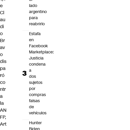
e
lado
argentino
Cl
para
au
reabrirlo
di
o
Estafa
en
Br
Facebook
av
Marketplace:
o
Justicia
dis
condena
pa
a
ró
dos
co
sujetos
por
ntr
compras
a
falsas
la
de
AN
vehículos
FP,
Hunter
Art
Biden