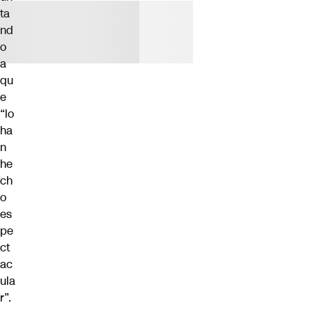
ta
nd
o
a
qu
e
“lo
ha
n
he
ch
o
es
pe
ct
ac
ula
r”.