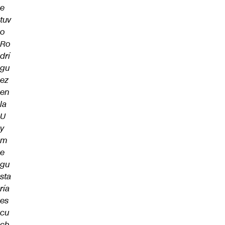
e
tuv
o
Ro
drí
gu
ez
en
la
U
y
m
e
gu
sta
ría
es
cu
ch