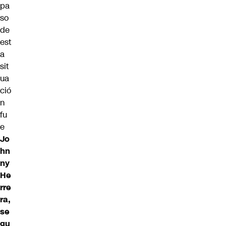
pa
so
de
est
a
sit
ua
ció
n
fu
e
Jo
hn
ny
He
rre
ra,
se
gu