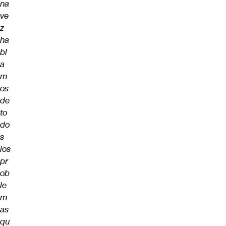
na
ve
z
ha
bl
a
m
os
de
to
do
s
los
pr
ob
le
m
as
qu