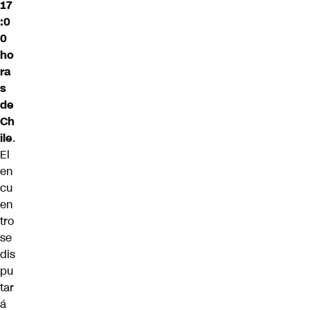
17
:0
0
ho
ra
s
de
Ch
ile
.
El
en
cu
en
tro
se
dis
pu
tar
á