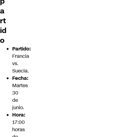
p
a
rt
id
o
Partido:
Francia
vs.
Suecia.
Fecha:
Martes
30
de
junio.
Hora:
17:00
horas
de