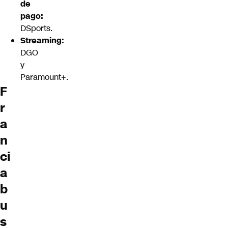
de
pago:
DSports.
Streaming:
DGO
y
Paramount+.
F
r
a
n
ci
a
b
u
s