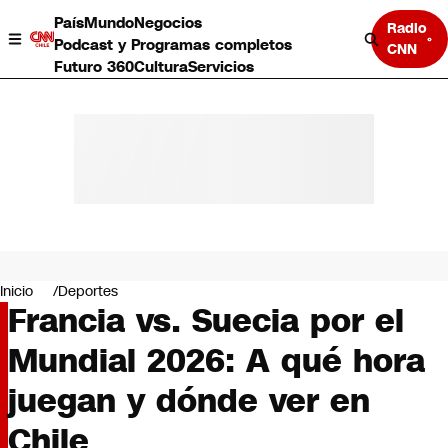
País
Mundo
Negocios
Radio
Podcast y Programas completos
CNN
Futuro 360
Cultura
Servicios
País
Mundo
Negocios
Inicio
Deportes
Francia vs. Suecia por el
Deportes
Programas completos
Mundial 2026: A qué hora
Cultura
Servicios
juegan y dónde ver en
Bits
CNN Data
Chile
CNN tiempo