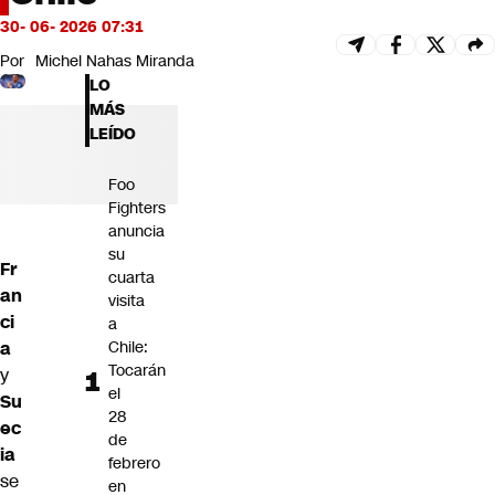
Futuro 360
30- 06- 2026 07:31
Opinión
Por
Michel Nahas Miranda
LO
MÁS
LEÍDO
Foo
Fighters
anuncia
su
Fr
cuarta
an
visita
ci
a
a
Chile:
Tocarán
y
el
Su
28
ec
de
ia
febrero
se
en