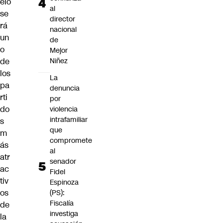
elo
al
se
director
rá
nacional
un
de
o
Mejor
de
Niñez
los
La
pa
denuncia
rti
por
do
violencia
intrafamiliar
s
que
m
compromete
ás
al
atr
senador
ac
Fidel
tiv
Espinoza
os
(PS):
Fiscalía
de
investiga
la