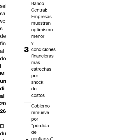
Banco
sei
Central:
sa
Empresas
vo
muestran
s
optimismo
de
menor
y
fin
condiciones
al
financieras
de
más
l
estrechas
M
por
un
shock
di
de
costos
al
20
Gobierno
26
remueve
.
por
El
“pérdida
de
du
confianza”