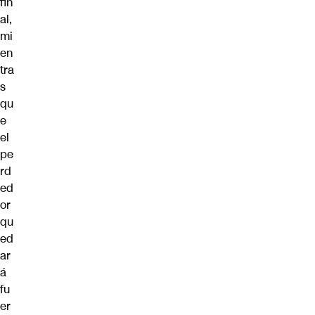
fin
al,
mi
en
tra
s
qu
e
el
pe
rd
ed
or
qu
ed
ar
á
fu
er