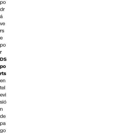
po
dr
á
ve
rs
e
po
r
DS
po
rts
en
tel
evi
sió
n
de
pa
go