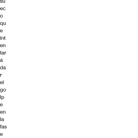
su
ec
o
qu
e
int
en
tar
á
da
r
el
go
lp
e
en
la
fas
e