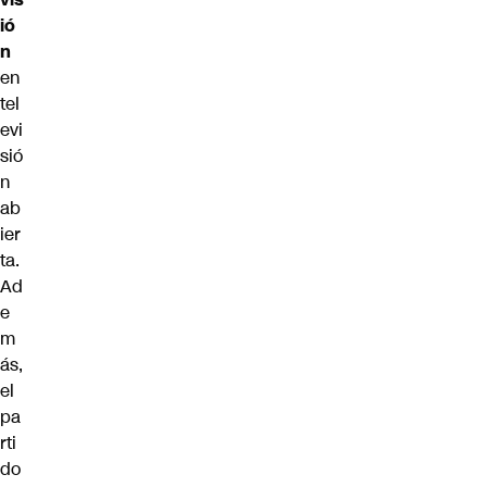
ió
n
en
tel
evi
sió
n
ab
ier
ta.
Ad
e
m
ás,
el
pa
rti
do