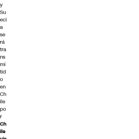
y
Su
eci
a
se
rá
tra
ns
mi
tid
o
en
Ch
ile
po
r
Ch
ile
vis