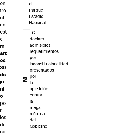
en
el
fre
Parque
Estadio
nt
Nacional
an
est
TC
e
declara
admisibles
m
requerimientos
art
por
es
inconstitucionalidad
30
presentados
de
por
ju
la
ni
oposición
contra
o
la
po
mega
r
reforma
los
del
di
Gobierno
eci