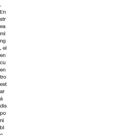
.
En
str
ea
mi
ng
, el
en
cu
en
tro
est
ar
á
dis
po
ni
bl
e