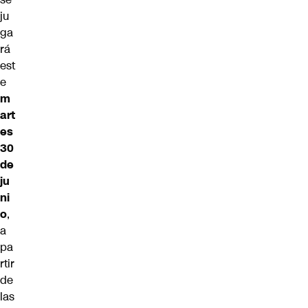
ju
ga
rá
est
e
m
art
es
30
de
ju
ni
o
,
a
pa
rtir
de
las