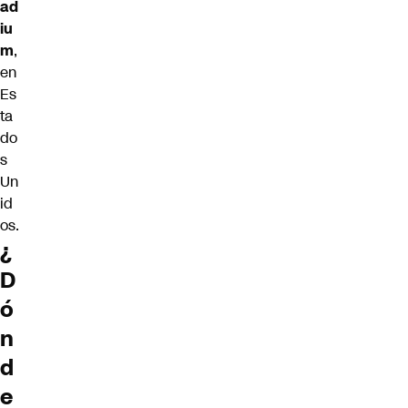
ad
iu
m
,
en
Es
ta
do
s
Un
id
os.
¿
D
ó
n
d
e