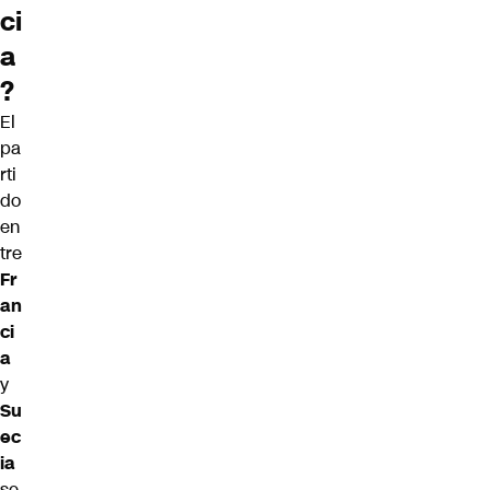
ci
a
?
El
pa
rti
do
en
tre
Fr
an
ci
a
y
Su
ec
ia
se