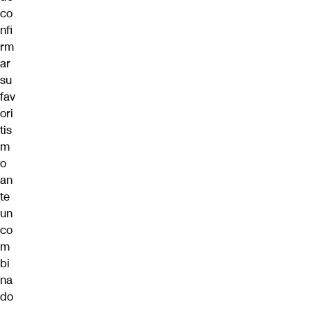
co
nfi
rm
ar
su
fav
ori
tis
m
o
an
te
un
co
m
bi
na
do