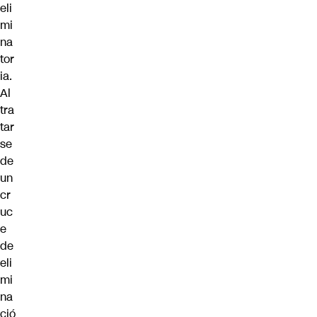
eli
mi
na
tor
ia.
Al
tra
tar
se
de
un
cr
uc
e
de
eli
mi
na
ció