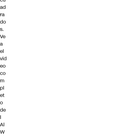
ad
ra
do
s.
Ve
a
el
vid
eo
co
m
pl
et
o
de
l
Al
W