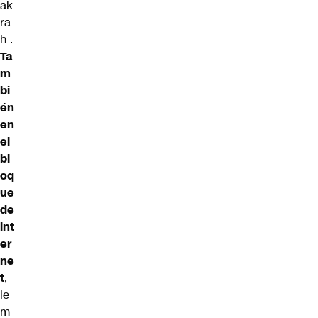
ak
ra
h
.
Ta
m
bi
én
en
el
bl
oq
ue
de
int
er
ne
t
,
le
m