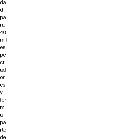
da
d
pa
ra
40
mil
es
pe
ct
ad
or
es
y
for
m
a
pa
rte
de