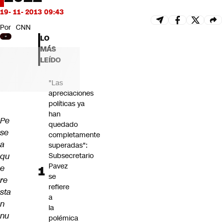
Futuro 360
19- 11- 2013 09:43
Opinión
Por
CNN
LO
MÁS
LEÍDO
"Las
apreciaciones
políticas ya
han
Pe
quedado
se
completamente
a
superadas":
qu
Subsecretario
Pavez
e
se
re
refiere
sta
a
n
la
nu
polémica