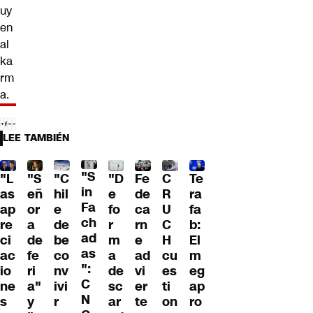
uy
en
al
ka
rm
a
.
LEE TAMBIÉN
"S
"L
"S
"C
"D
Fe
C
Te
in
as
eñ
hil
e
de
R
ra
Fa
ap
or
e
fo
ca
U
fa
ch
re
a
de
r
rn
C
b:
ad
ci
de
be
m
e
H
El
as
ac
fe
co
a
ad
cu
m
":
io
ri
nv
de
vi
es
eg
C
ne
a"
ivi
sc
er
ti
ap
N
s
y
r
ar
te
on
ro