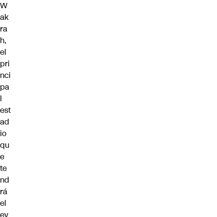
W
ak
ra
h,
el
pri
nci
pa
l
est
ad
io
qu
e
te
nd
rá
el
ev