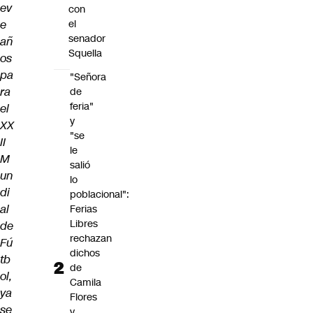
ev
con
e
el
senador
añ
Squella
os
pa
"Señora
ra
de
feria"
el
y
XX
"se
II
le
M
salió
un
lo
di
poblacional":
al
Ferias
Libres
de
rechazan
Fú
dichos
tb
de
ol,
Camila
ya
Flores
se
y