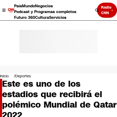
País
Mundo
Negocios
Radio
Podcast y Programas completos
CNN
Futuro 360
Cultura
Servicios
País
Mundo
Negocios
Inicio
Deportes
Este es uno de los
Deportes
Programas completos
estadios que recibirá el
Cultura
Servicios
polémico Mundial de Qatar
Bits
CNN Data
2022
CNN tiempo