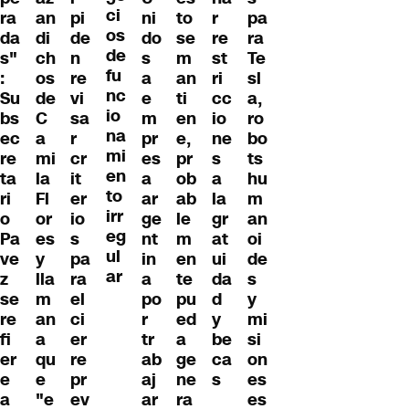
ci
ra
an
pi
ni
to
r
pa
os
da
di
de
do
se
re
ra
de
s"
ch
n
s
m
st
Te
fu
:
os
re
a
an
ri
sl
nc
Su
de
vi
e
ti
cc
a,
io
bs
C
sa
m
en
io
ro
na
ec
a
r
pr
e,
ne
bo
mi
re
mi
cr
es
pr
s
ts
en
ta
la
it
a
ob
a
hu
to
ri
Fl
er
ar
ab
la
m
irr
o
or
io
ge
le
gr
an
eg
Pa
es
s
nt
m
at
oi
ul
ve
y
pa
in
en
ui
de
ar
z
lla
ra
a
te
da
s
se
m
el
po
pu
d
y
re
an
ci
r
ed
y
mi
fi
a
er
tr
a
be
si
er
qu
re
ab
ge
ca
on
e
e
pr
aj
ne
s
es
a
"e
ev
ar
ra
es