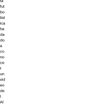
ta
fut
bo
líst
ica
ha
da
do
a
co
no
ce
r
un
vid
eo
de
l
Al