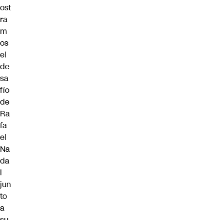
ost
ra
m
os
el
de
sa
fío
de
Ra
fa
el
Na
da
l
jun
to
a
su