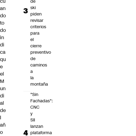
cu
de
ski
an
piden
do
revisar
to
criterios
do
para
in
el
di
cierre
ca
preventivo
de
qu
caminos
e
a
el
la
M
montaña
un
"Sin
di
Fachadas":
al
CNC
de
y
l
SII
añ
lanzan
o
plataforma