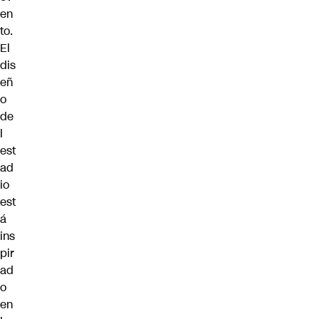
en
to.
El
dis
eñ
o
de
l
est
ad
io
est
á
ins
pir
ad
o
en