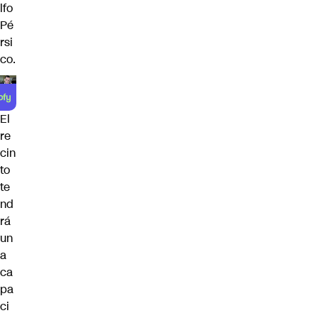
lfo
Pé
rsi
co.
El
re
cin
to
te
nd
rá
un
a
ca
pa
ci