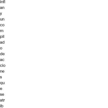
infl
an
y
un
co
m
pil
ad
o
de
ac
cio
ne
s
qu
e
se
atr
ib