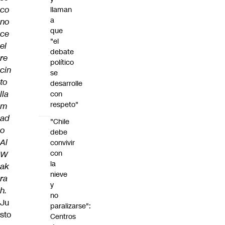
co
llaman
a
no
que
ce
"el
el
debate
re
político
cin
se
to
desarrolle
lla
con
respeto"
m
ad
"Chile
o
debe
Al
convivir
con
W
la
ak
nieve
ra
y
h.
no
Ju
paralizarse":
sto
Centros