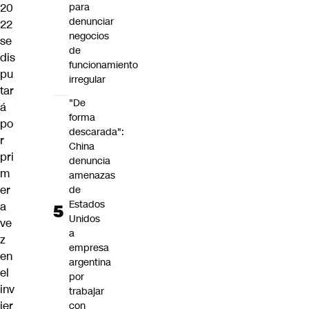
20
para
denunciar
22
negocios
se
de
dis
funcionamiento
pu
irregular
tar
"De
á
forma
po
descarada":
r
China
pri
denuncia
m
amenazas
er
de
Estados
a
Unidos
ve
a
z
empresa
en
argentina
el
por
inv
trabajar
ier
con