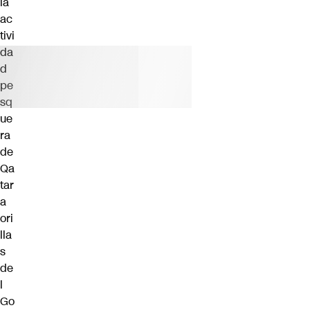
la
ac
tivi
da
d
pe
sq
ue
ra
de
Qa
tar
a
ori
lla
s
de
l
Go