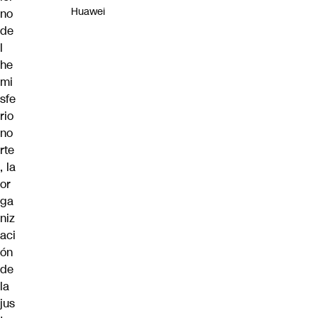
Huawei
no
de
l
he
mi
sfe
rio
no
rte
, la
or
ga
niz
aci
ón
de
la
jus