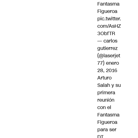
Fantasma
Figueroa
pic.twitter.
com/AsHZ
3ObfTR
— carlos
gutierrez
(@laserjet
77)
enero
28, 2016
Arturo
Salah y su
primera
reunión
con el
Fantasma
Figueroa
para ser
DT