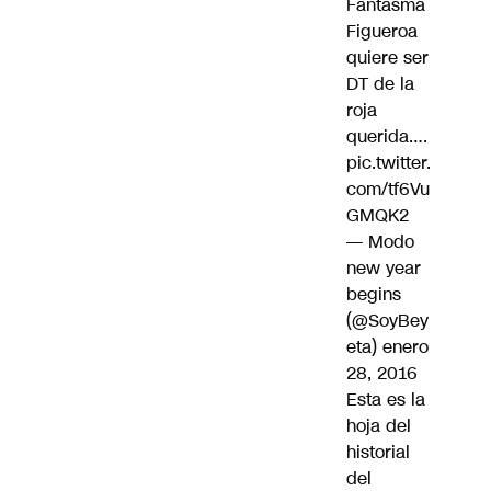
Fantasma
Figueroa
quiere ser
DT de la
roja
querida….
pic.twitter.
com/tf6Vu
GMQK2
— Modo
new year
begins
(@SoyBey
eta)
enero
28, 2016
Esta es la
hoja del
historial
del