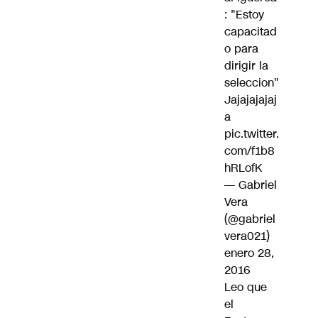
: "Estoy
capacitad
o para
dirigir la
seleccion"
Jajajajajaj
a
pic.twitter.
com/f1b8
hRLofK
— Gabriel
Vera
(@gabriel
vera021)
enero 28,
2016
Leo que
el