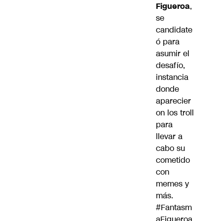
Figueroa
,
se
candidate
ó para
asumir el
desafío,
instancia
donde
aparecier
on los troll
para
llevar a
cabo su
cometido
con
memes y
más.
#Fantasm
aFigueroa