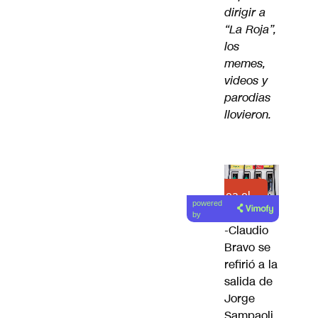
dirigir a
“La Roja”,
los
memes,
videos y
parodias
llovieron.
Lea el
powered
artículo
by
-Claudio
Bravo se
refirió a la
salida de
Jorge
Sampaoli