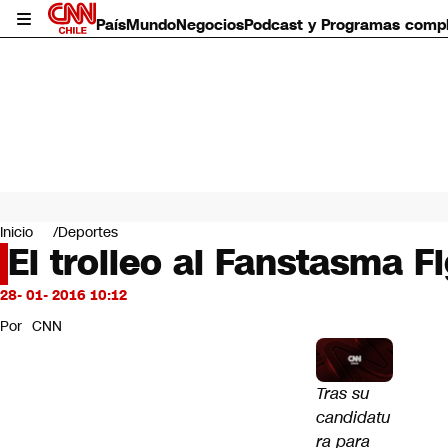
País
Mundo
Negocios
Podcast y Programas comp
País
Mundo
Inicio
Deportes
Negocios
El trolleo al Fanstasma F
Deportes
Programas completos
28- 01- 2016 10:12
Cultura
Por
CNN
Servicios
Bits
CNN Data
Tras su
CNN tiempo
candidatu
Futuro 360
ra para
Opinión