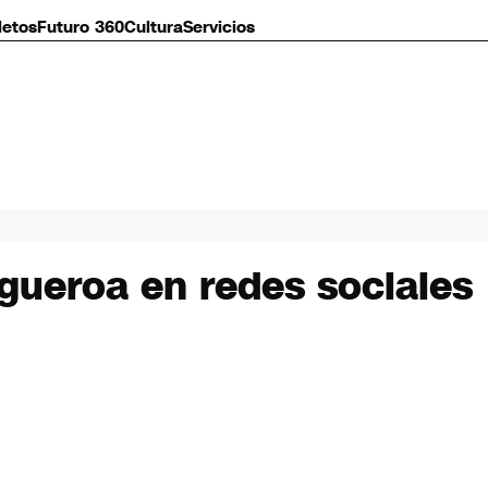
letos
Futuro 360
Cultura
Servicios
igueroa en redes sociales