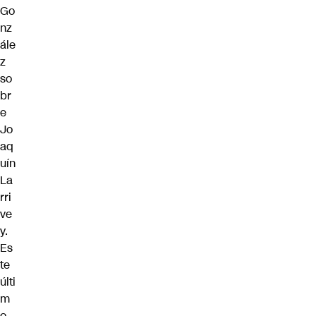
Go
nz
ále
z
so
br
e
Jo
aq
uín
La
rri
ve
y.
Es
te
últi
m
o