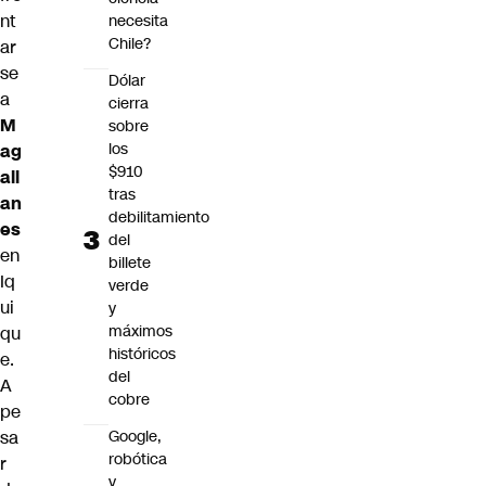
nt
necesita
Chile?
ar
se
Dólar
a
cierra
M
sobre
los
ag
$910
all
tras
an
debilitamiento
es
del
en
billete
Iq
verde
ui
y
máximos
qu
históricos
e.
del
A
cobre
pe
sa
Google,
robótica
r
y