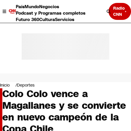
País
Mundo
Negocios
Radio
Podcast y Programas completos
CNN
Futuro 360
Cultura
Servicios
País
Mundo
Negocios
Inicio
Deportes
Colo Colo vence a
Deportes
Programas completos
Magallanes y se convierte
Cultura
Servicios
en nuevo campeón de la
Bits
CNN Data
Copa Chile
CNN tiempo