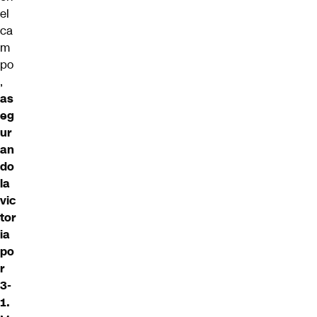
el
ca
m
po
,
as
eg
ur
an
do
la
vic
tor
ia
po
r
3-
1.