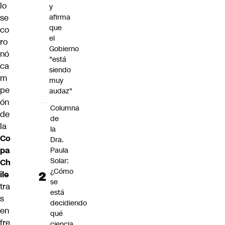
lo
y
se
afirma
que
co
el
ro
Gobierno
nó
"está
ca
siendo
m
muy
pe
audaz"
ón
Columna
de
de
la
la
Co
Dra.
pa
Paula
Solar:
Ch
¿Cómo
ile
se
tra
está
s
decidiendo
en
qué
fre
ciencia