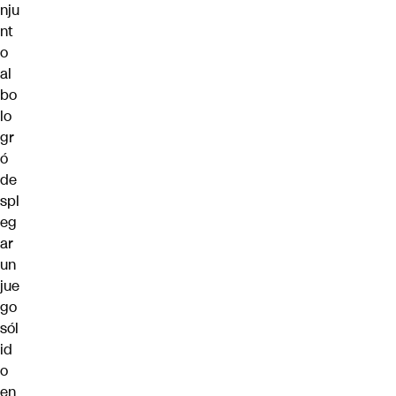
nju
nt
o
al
bo
lo
gr
ó
de
spl
eg
ar
un
jue
go
sól
id
o
en