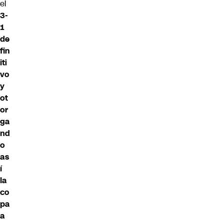
el
3-
1
de
fin
iti
vo
y
ot
or
ga
nd
o
as
í
la
co
pa
a