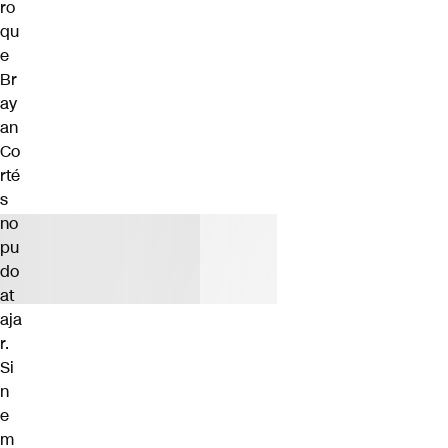
ro
qu
e
Br
ay
an
Co
rté
s
no
pu
do
at
aja
r.
Si
n
e
m