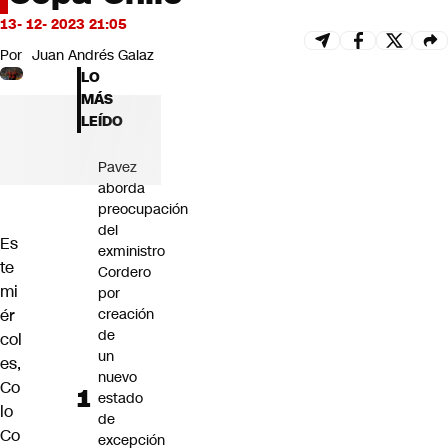
Futuro 360
13- 12- 2023 21:05
Opinión
Por
Juan Andrés Galaz
LO
MÁS
LEÍDO
Pavez
aborda
preocupación
del
Es
exministro
te
Cordero
mi
por
ér
creación
de
col
un
es,
nuevo
Co
estado
lo
de
Co
excepción