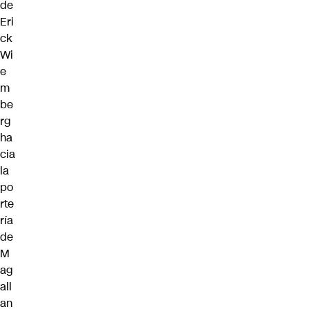
de
Eri
ck
Wi
e
m
be
rg
ha
cia
la
po
rte
ría
de
M
ag
all
an