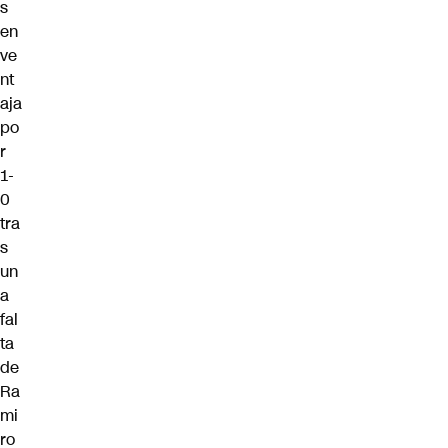
s
en
ve
nt
aja
po
r
1-
0
tra
s
un
a
fal
ta
de
Ra
mi
ro