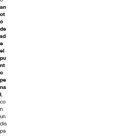
an
ot
ó
de
sd
e
el
pu
nt
o
pe
na
l
,
co
n
un
dis
pa