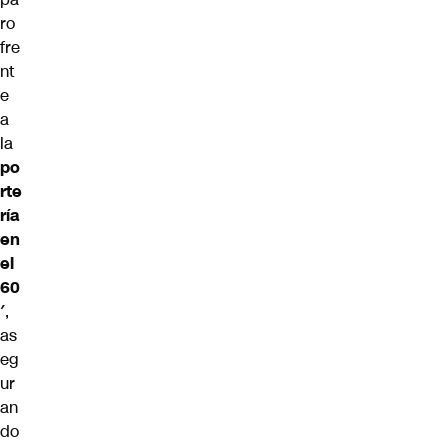
ro
fre
nt
e
a
la
po
rte
ría
en
el
60
′
,
as
eg
ur
an
do