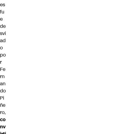
es
fu
e
de
svi
ad
o
po
r
Fe
rn
an
do
Pi
ñe
ro,
co
nv
irti