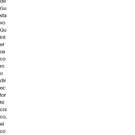
de
Gu
sta
vo
Qu
int
er
os
co
m
o
dir
ec
tor
té
cni
co
,
el
co