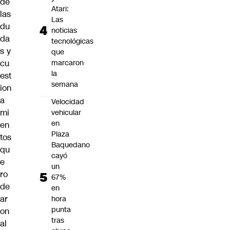
de
Atari:
las
Las
du
noticias
da
tecnológicas
s y
que
cu
marcaron
la
est
semana
ion
a
Velocidad
mi
vehicular
en
en
Plaza
tos
Baquedano
qu
cayó
e
un
ro
67%
de
en
ar
hora
punta
on
tras
al