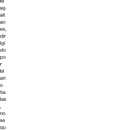
M
ag
all
an
es
,
dir
igi
do
po
r
M
ari
o
Sa
las
,
no
se
qu