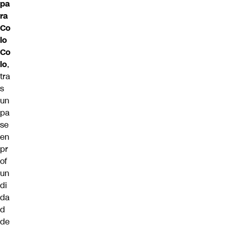
pa
ra
Co
lo
Co
lo
,
tra
s
un
pa
se
en
pr
of
un
di
da
d
de