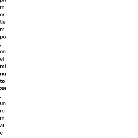
m
er
tie
m
po
,
en
el
mi
nu
to
39
,
un
re
m
at
e