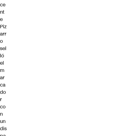
ce
nt
e
Piz
arr
o
sel
ló
el
m
ar
ca
do
r
co
n
un
dis
pa