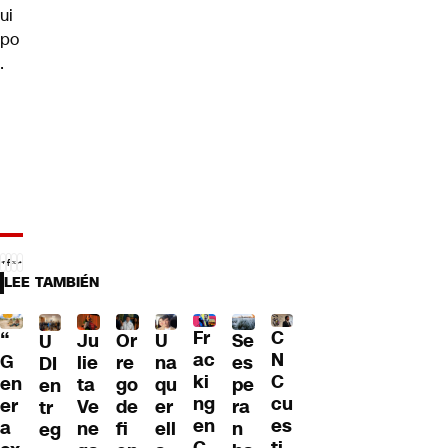
ui
po
.
LEE TAMBIÉN
Fr
C
“
Ju
Or
U
Se
U
ac
N
G
lie
re
na
es
DI
ki
C
en
ta
go
qu
pe
en
ng
cu
er
Ve
de
er
ra
tr
en
es
a
ne
fi
ell
n
eg