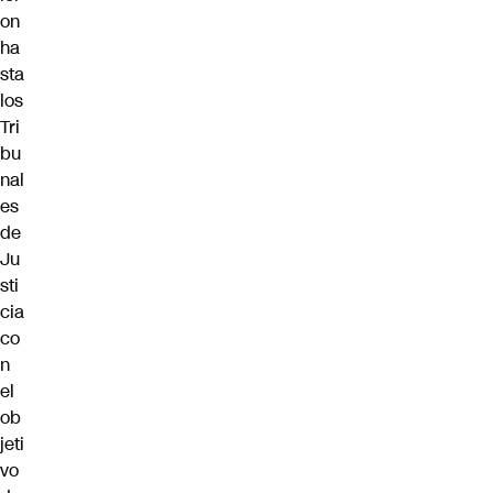
on
ha
sta
los
Tri
bu
nal
es
de
Ju
sti
cia
co
n
el
ob
jeti
vo