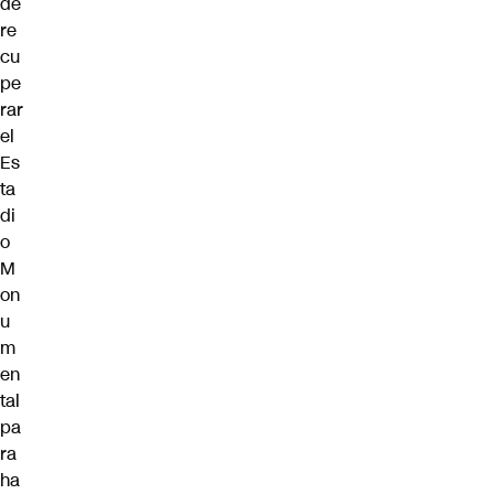
de
re
cu
pe
rar
el
Es
ta
di
o
M
on
u
m
en
tal
pa
ra
ha