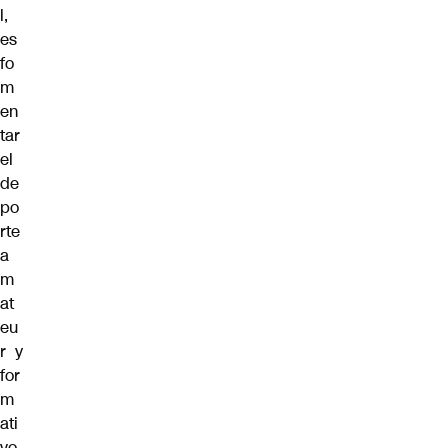
l,
es
fo
m
en
tar
el
de
po
rte
a
m
at
eu
r y
for
m
ati
vo,