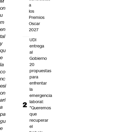
M
a
on
los
u
Premios
m
Oscar
en
2027
tal
UDI
y
entrega
qu
al
e
Gobierno
la
20
propuestas
co
para
nc
enfrentar
esi
la
on
emergencia
ari
laboral:
a
“Queremos
pa
que
recuperar
gu
el
e