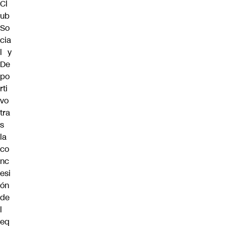
Cl
ub
So
cia
l y
De
po
rti
vo
tra
s
la
co
nc
esi
ón
de
l
eq