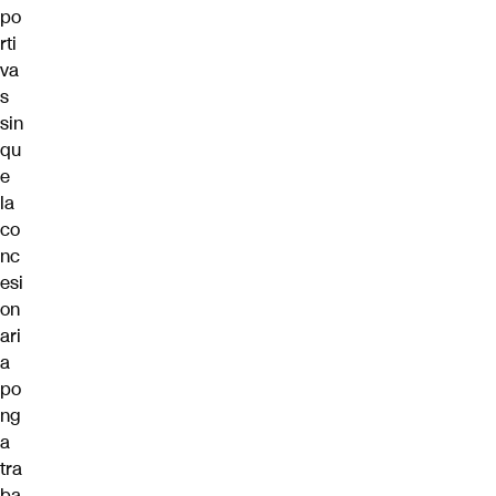
po
rti
va
s
sin
qu
e
la
co
nc
esi
on
ari
a
po
ng
a
tra
ba