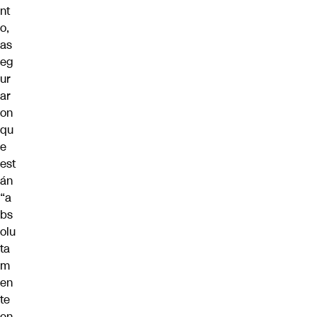
nt
o,
as
eg
ur
ar
on
qu
e
est
án
“a
bs
olu
ta
m
en
te
en