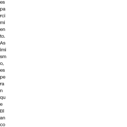
es
pa
rci
mi
en
to.
As
imi
sm
o,
es
pe
ra
n
qu
e
Bl
an
co