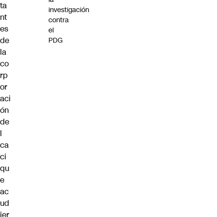
ta
investigación
nt
contra
es
el
de
PDG
la
co
rp
or
aci
ón
de
l
ca
ci
qu
e
ac
ud
ier