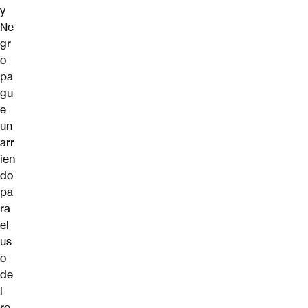
y
Ne
gr
o
pa
gu
e
un
arr
ien
do
pa
ra
el
us
o
de
l
re