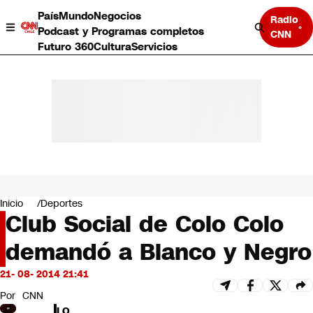
País
Mundo
Negocios
Radio
Podcast y Programas completos
CNN
Futuro 360
Cultura
Servicios
País
Mundo
Negocios
Inicio
Deportes
Club Social de Colo Colo
Deportes
Programas completos
demandó a Blanco y Negro
Cultura
Servicios
21- 08- 2014 21:41
Bits
CNN Data
Por
CNN
CNN tiempo
LO