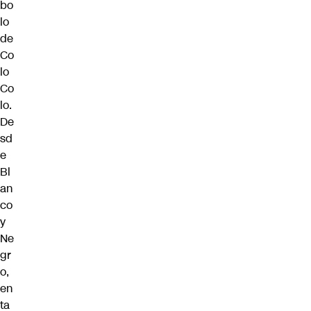
bo
lo
de
Co
lo
Co
lo.
De
sd
e
Bl
an
co
y
Ne
gr
o,
en
ta