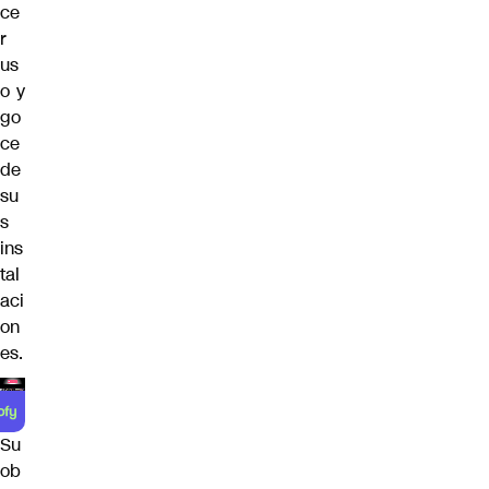
ce
r
us
o y
go
ce
de
su
s
ins
tal
aci
on
es.
Su
ob