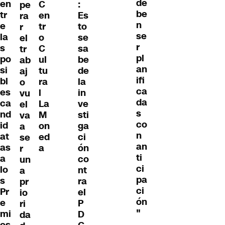
de
en
C
:
pe
be
tr
en
Es
ra
n
e
tr
to
r
se
la
o
se
el
r
s
C
sa
tr
pl
po
ul
be
ab
an
si
tu
de
aj
ifi
bl
ra
la
o
ca
es
l
in
vu
da
ca
La
ve
el
s
nd
M
sti
va
co
id
on
ga
a
n
at
ed
ci
se
an
as
a
ón
r
ti
a
co
un
ci
lo
nt
a
pa
s
ra
pr
ci
Pr
el
io
ón
e
P
ri
"
mi
D
da