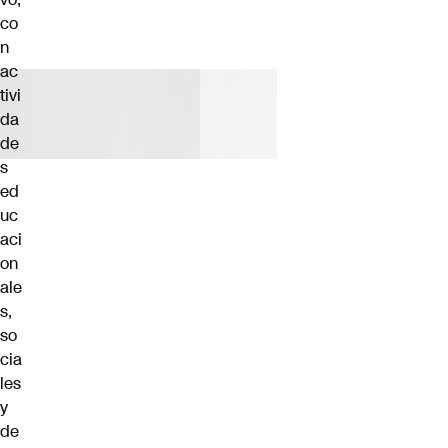
co
n
ac
tivi
da
de
s
ed
uc
aci
on
ale
s,
so
cia
les
y
de