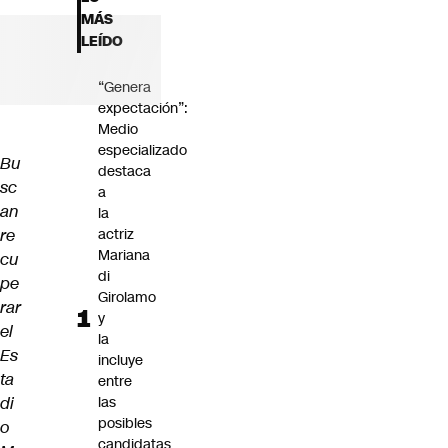
Futuro 360
MÁS
Opinión
LEÍDO
“Genera
expectación”:
Medio
especializado
Bu
destaca
sc
a
an
la
re
actriz
Mariana
cu
di
pe
Girolamo
rar
y
el
la
Es
incluye
ta
entre
di
las
posibles
o
candidatas