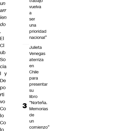
trabajo
un
vuelva
arr
a
ien
ser
do
una
.
prioridad
nacional”
El
Cl
Julieta
ub
Venegas
So
aterriza
en
cia
Chile
l y
para
De
presentar
po
su
rti
libro
vo
“Norteña.
Co
Memorias
de
lo
un
Co
comienzo”
lo