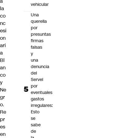
a
vehicular
la
Una
co
querella
nc
por
esi
presuntas
on
firmas
ari
falsas
a
y
Bl
una
denuncia
an
del
co
Servel
y
por
Ne
eventuales
gr
gastos
o.
irregulares:
Re
Esto
se
pr
sabe
es
de
en
la