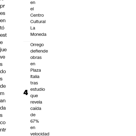
en
pr
el
es
Centro
en
Cultural
tó
La
Moneda
est
e
Orrego
jue
defiende
ve
obras
s
en
Plaza
do
Italia
s
tras
de
estudio
m
que
an
revela
da
caída
s
de
67%
co
en
ntr
velocidad