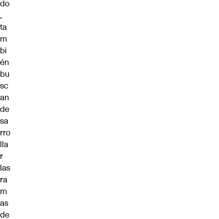
do
,
ta
m
bi
én
bu
sc
an
de
sa
rro
lla
r
las
ra
m
as
de