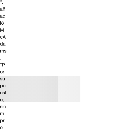
“,
añ
ad
ió
M
cA
da
ms
.
“P
or
su
pu
est
o,
sie
m
pr
e