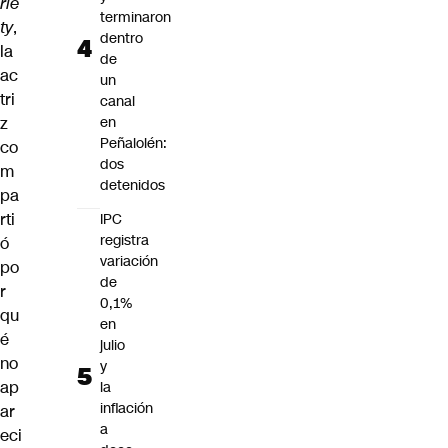
rie
terminaron
ty
,
dentro
la
de
ac
un
tri
canal
z
en
Peñalolén:
co
dos
m
detenidos
pa
rti
IPC
registra
ó
variación
po
de
r
0,1%
qu
en
é
julio
no
y
ap
la
inflación
ar
a
eci