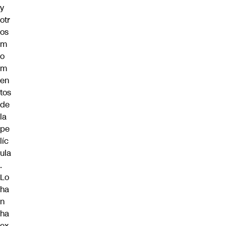
y
otr
os
m
o
m
en
tos
de
la
pe
líc
ula
.
Lo
ha
n
ha
ex