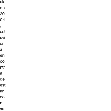
ula
de
20
04
,
est
uvi
er
a
en
co
ntr
a
de
est
ar
co
n
su