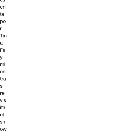
cri
ta
po
r
Tin
a
Fe
y
mi
en
tra
s
re
vis
ita
el
sh
ow