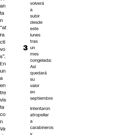
volverá
an
a
ta
subir
n
desde
“at
este
ra
lunes
tras
cti
un
vo
mes
s”.
congelada:
En
Así
un
quedará
a
su
en
valor
en
tre
septiembre
vis
ta
Intentaron
co
atropellar
n
a
carabineros
Va
y