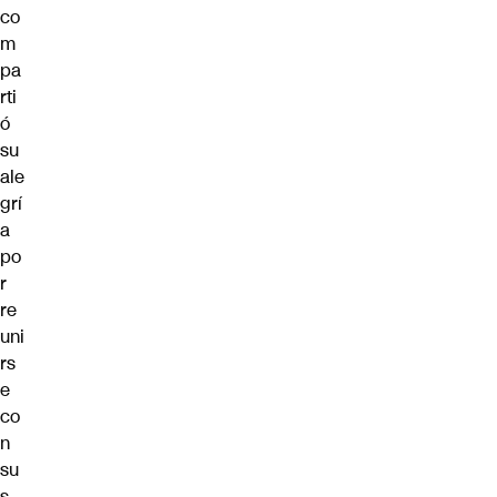
co
m
pa
rti
ó
su
ale
grí
a
po
r
re
uni
rs
e
co
n
su
s