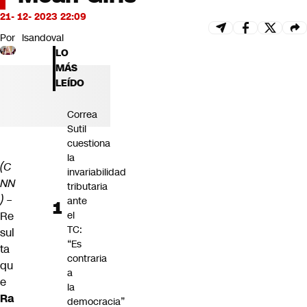
Futuro 360
21- 12- 2023 22:09
Opinión
Por
lsandoval
LO
MÁS
LEÍDO
Correa
Sutil
cuestiona
la
(C
invariabilidad
NN
tributaria
) –
ante
Re
el
TC:
sul
“Es
ta
contraria
qu
a
e
la
Ra
democracia”