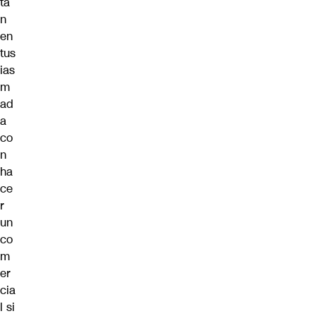
ta
n
en
tus
ias
m
ad
a
co
n
ha
ce
r
un
co
m
er
cia
l si