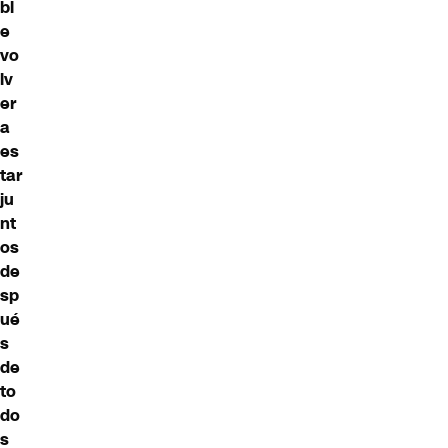
bl
e
vo
lv
er
a
es
tar
ju
nt
os
de
sp
ué
s
de
to
do
s