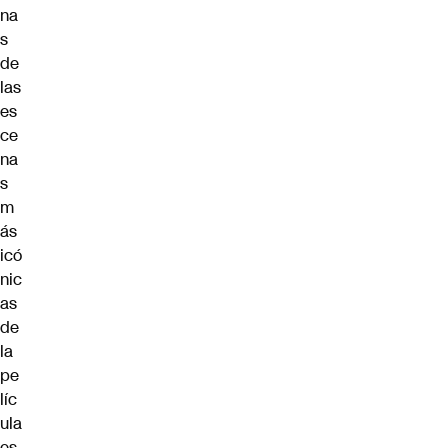
na
s
de
las
es
ce
na
s
m
ás
icó
nic
as
de
la
pe
líc
ula
es