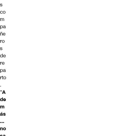
s
co
m
pa
ñe
ro
s
de
re
pa
rto
.
“
A
de
m
ás
…
no
sa