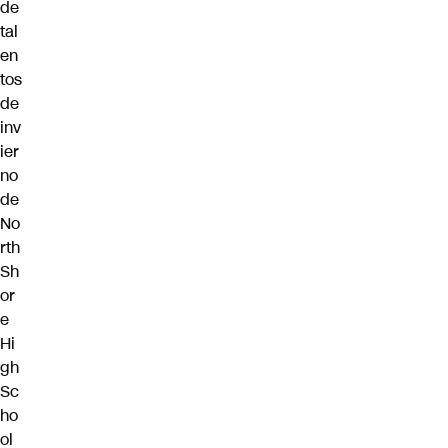
de
tal
en
tos
de
inv
ier
no
de
No
rth
Sh
or
e
Hi
gh
Sc
ho
ol