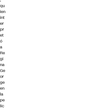
qu
ien
int
er
pr
et
ó
a
Re
gi
na
Ge
or
ge
en
la
pe
líc