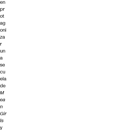
en
pr
ot
ag
oni
za
r
un
a
se
cu
ela
de
M
ea
n
Gir
ls
y