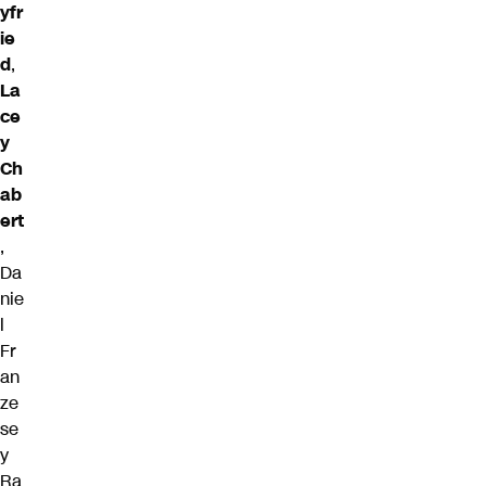
yfr
ie
d
,
La
ce
y
Ch
ab
ert
,
Da
nie
l
Fr
an
ze
se
y
Ra