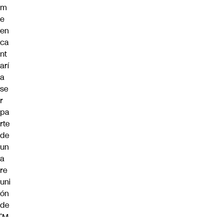
m
e
en
ca
nt
arí
a
se
r
pa
rte
de
un
a
re
uni
ón
de
‘M