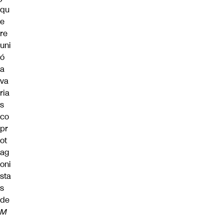
qu
e
re
uni
ó
a
va
ria
s
co
pr
ot
ag
oni
sta
s
de
M