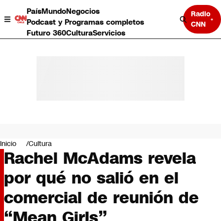
País
Mundo
Negocios
Radio
Podcast y Programas completos
CNN
Futuro 360
Cultura
Servicios
País
Mundo
Negocios
Inicio
Cultura
Rachel McAdams revela
Deportes
Programas completos
por qué no salió en el
Cultura
Servicios
comercial de reunión de
Bits
CNN Data
“Mean Girls”
CNN tiempo