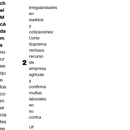
ch
Irregularidades
el
en
M
sueldos
cA
y
da
cotizaciones:
m
Corte
Suprema
s
rechaza
no
recurso
cr
de
ee
empresa
qu
agrícola
e
y
los
confirma
multas
co
laborales
m
en
er
su
cia
contra
les
UF
se