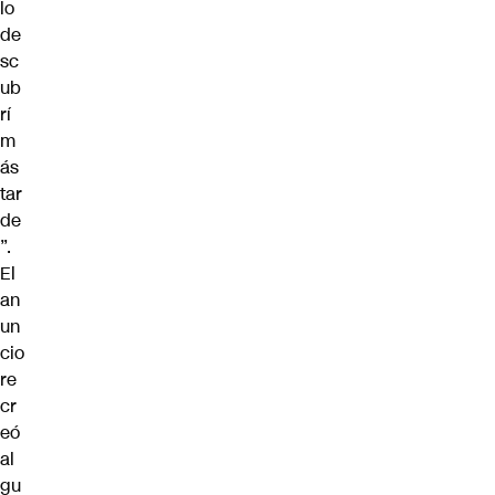
lo
de
sc
ub
rí
m
ás
tar
de
”.
El
an
un
cio
re
cr
eó
al
gu