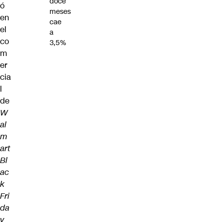
doce
ó
meses
en
cae
el
a
co
3,5%
m
er
cia
l
de
W
al
m
art
Bl
ac
k
Fri
da
y