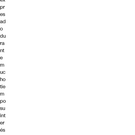
pr
es
ad
o
du
ra
nt
e
m
uc
ho
tie
m
po
su
int
er
és