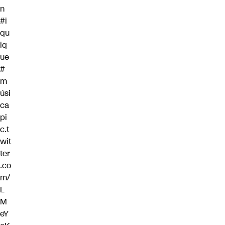
n
#i
qu
iq
ue
#
m
úsi
ca
pi
c.t
wit
ter
.co
m/
L
M
eY