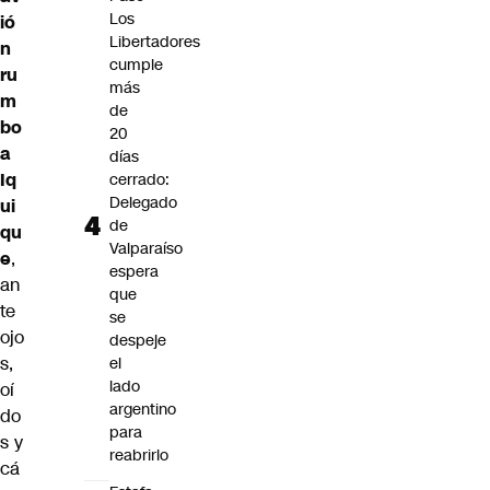
Los
ió
Libertadores
n
cumple
ru
más
m
de
bo
20
a
días
Iq
cerrado:
Delegado
ui
de
qu
Valparaíso
e
,
espera
an
que
te
se
ojo
despeje
s,
el
lado
oí
argentino
do
para
s y
reabrirlo
cá