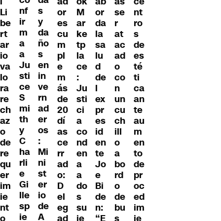
co
da
ad
l
ab
as
ce
ok
nf
s
or
Li
or
se
nt
M
ir
y
es
be
da
r
ro
ar
m
da
cu
rt
la
at
s
ke
a
ño
m
ar
sa
ac
de
tp
a
s
pl
io
lu
ad
es
la
Ju
en
e
va
d
o
té
ce
sti
in
m
lo
de
co
ti
:
ce
ve
ás
ra
l
n
ca
Ju
S
rn
de
re
ex
un
an
sti
mi
ad
20
ch
pr
cu
te
ci
th
er
dí
az
es
ch
au
a
y
os
as
o
id
ill
m
co
C
:
ce
de
en
o
en
nd
ha
Mi
rr
re
te
a
to
en
rli
ni
ad
qu
Jo
bo
de
a
e
st
o:
er
e
rd
pr
a
Gi
er
D
im
Bi
o
oc
do
lle
io
el
ie
de
de
ed
s
sp
de
eg
nt
n:
bu
im
su
ie
A
ad
o
“E
s
ie
je