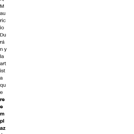
M
au
ric
io
Du
rá
n y
la
art
ist
a
qu
e
re
e
m
pl
az