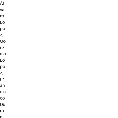
Ál
va
ro
Ló
pe
z,
Go
nz
alo
Ló
pe
z,
Fr
an
cis
co
Du
rá
n,