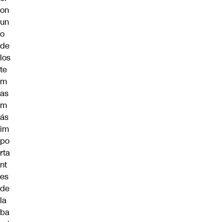
on
un
o
de
los
te
m
as
m
ás
im
po
rta
nt
es
de
la
ba