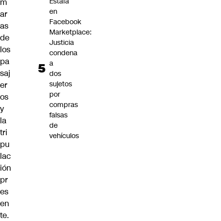
Estafa
m
en
ar
Facebook
as
Marketplace:
de
Justicia
los
condena
pa
a
saj
dos
sujetos
er
por
os
compras
y
falsas
la
de
tri
vehículos
pu
lac
ión
pr
es
en
te.