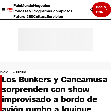
País
Mundo
Negocios
Radio
Podcast y Programas completos
CNN
Futuro 360
Cultura
Servicios
País
Mundo
Negocios
Inicio
Cultura
Los Bunkers y Cancamusa
Deportes
Programas completos
sorprenden con show
Cultura
Servicios
improvisado a bordo de
Bits
CNN Data
avión rumbo a Iquique
CNN tiempo