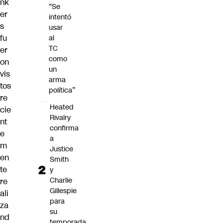
nk
“Se
er
intentó
s
usar
fu
al
TC
er
como
on
un
vis
arma
tos
política”
re
Heated
cie
Rivalry
nt
confirma
e
a
m
Justice
en
Smith
te
y
Charlie
re
Gillespie
ali
para
za
su
nd
temporada