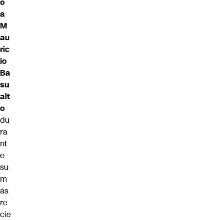
ó
a
M
au
ric
io
Ba
su
alt
o
du
ra
nt
e
su
m
ás
re
cie