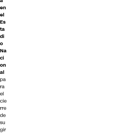
á
en
el
Es
ta
di
o
Na
ci
on
al
pa
ra
el
cie
rre
de
su
gir