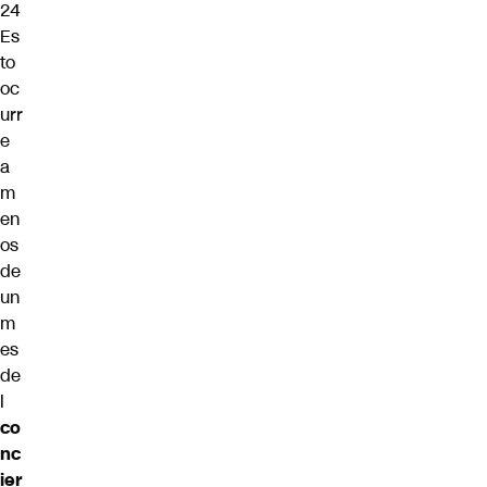
24
Es
to
oc
urr
e
a
m
en
os
de
un
m
es
de
l
co
nc
ier