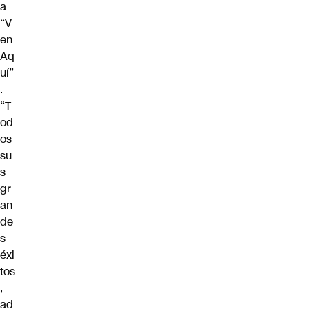
a
“V
en
Aq
uí”
.
“T
od
os
su
s
gr
an
de
s
éxi
tos
,
ad