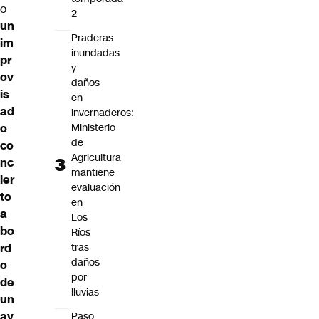
o
2
un
Praderas
im
inundadas
pr
y
ov
daños
is
en
ad
invernaderos:
o
Ministerio
de
co
Agricultura
nc
mantiene
ier
evaluación
to
en
a
Los
bo
Ríos
rd
tras
daños
o
por
de
lluvias
un
av
Paso