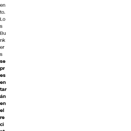
en
to.
Lo
s
Bu
nk
er
s
se
pr
es
en
tar
án
en
el
re
ci