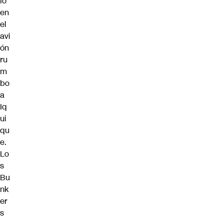
ió
en
el
avi
ón
ru
m
bo
a
Iq
ui
qu
e.
Lo
s
Bu
nk
er
s