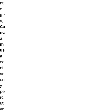
nt
e
gir
a,
Ca
nc
a
m
us
a
,
ca
nt
ar
on
y
pe
rc
uti
er