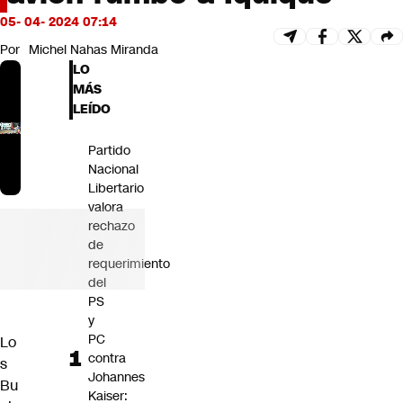
Futuro 360
05- 04- 2024 07:14
Opinión
Por
Michel Nahas Miranda
LO
MÁS
LEÍDO
Partido
Nacional
Libertario
valora
rechazo
de
requerimiento
del
PS
y
PC
Lo
contra
s
Johannes
Bu
Kaiser: