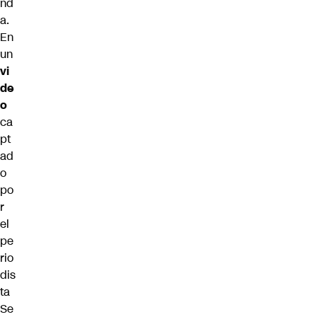
nd
a.
En
un
vi
de
o
ca
pt
ad
o
po
r
el
pe
rio
dis
ta
Se