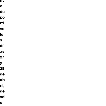
nt
o
de
po
rti
vo
lo
s
dí
as
27
y
28
de
ab
ril,
de
sd
e