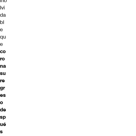
ino
lvi
da
bl
e
qu
e
co
ro
na
su
re
gr
es
o
de
sp
ué
s