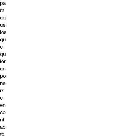
pa
ra
aq
uel
los
qu
e
qu
ier
an
po
ne
rs
e
en
co
nt
ac
to