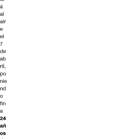
á
al
air
e
el
7
de
ab
ril,
po
nie
nd
o
fin
a
24
añ
os