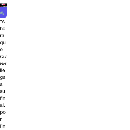
“A
ho
ra
qu
e
CU
RB
lle
ga
a
su
fin
al,
po
r
fin