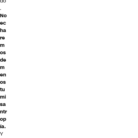
do
.
No
ec
ha
re
m
os
de
m
en
os
tu
mi
sa
ntr
op
ía.
Y