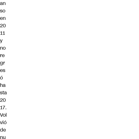
an
so
en
20
11
y
no
re
gr
es
ó
ha
sta
20
17.
Vol
vió
de
nu