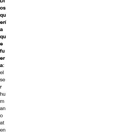
Di
os
qu
erí
a
qu
e
fu
er
a
:
el
se
r
hu
m
an
o
at
en