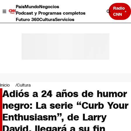
País
Mundo
Negocios
Radio
Podcast y Programas completos
CNN
Futuro 360
Cultura
Servicios
País
Mundo
Negocios
Inicio
Cultura
Adiós a 24 años de humor
Deportes
Programas completos
negro: La serie “Curb Your
Cultura
Servicios
Enthusiasm”, de Larry
Bits
CNN Data
David, llegará a su fin
CNN tiempo