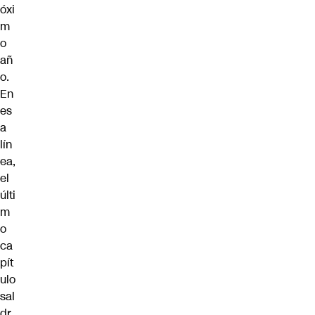
óxi
m
o
añ
o.
En
es
a
lín
ea,
el
últi
m
o
ca
pít
ulo
sal
dr