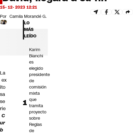
Futuro 360
15- 12- 2023 12:21
Opinión
Por
Camila Morandé G.
LO
MÁS
LEÍDO
Karim
Bianchi
es
elegido
La
presidente
ex
de
ito
comisión
mixta
sa
que
se
tramita
rie
proyecto
C
sobre
ur
Reglas
b
de