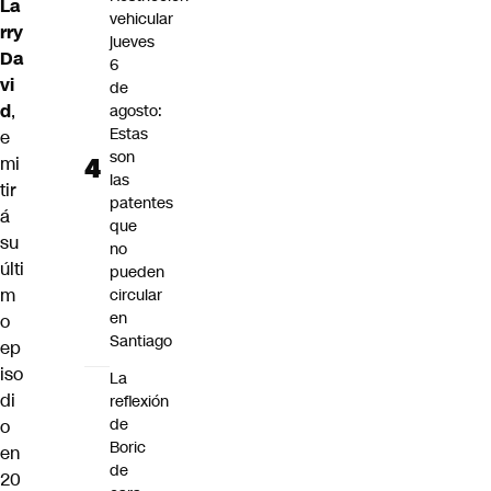
La
vehicular
rry
jueves
Da
6
vi
de
d
,
agosto:
Estas
e
son
mi
las
tir
patentes
á
que
su
no
últi
pueden
m
circular
en
o
Santiago
ep
iso
La
di
reflexión
de
o
Boric
en
de
20