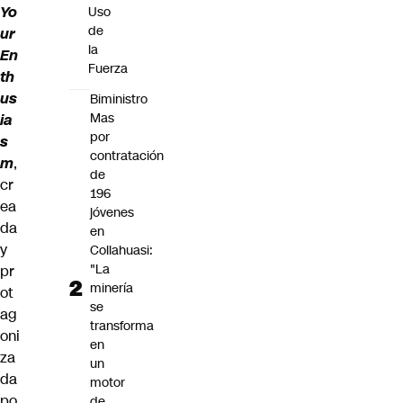
Yo
Uso
de
ur
la
En
Fuerza
th
us
Biministro
Mas
ia
por
s
contratación
m
,
de
cr
196
ea
jóvenes
da
en
y
Collahuasi:
"La
pr
minería
ot
se
ag
transforma
oni
en
za
un
da
motor
po
de