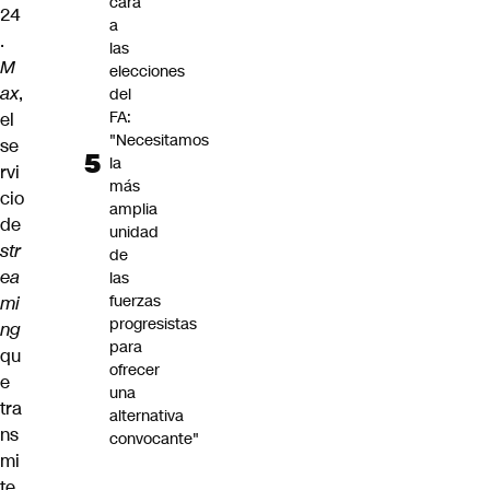
cara
24
a
.
las
M
elecciones
ax
,
del
FA:
el
"Necesitamos
se
la
rvi
más
cio
amplia
de
unidad
str
de
ea
las
fuerzas
mi
progresistas
ng
para
qu
ofrecer
e
una
tra
alternativa
ns
convocante"
mi
te