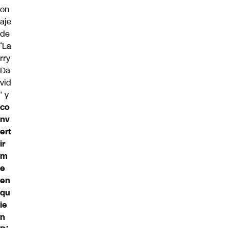
on
aje
de
‘La
rry
Da
vid
’ y
co
nv
ert
ir
m
e
en
qu
ie
n