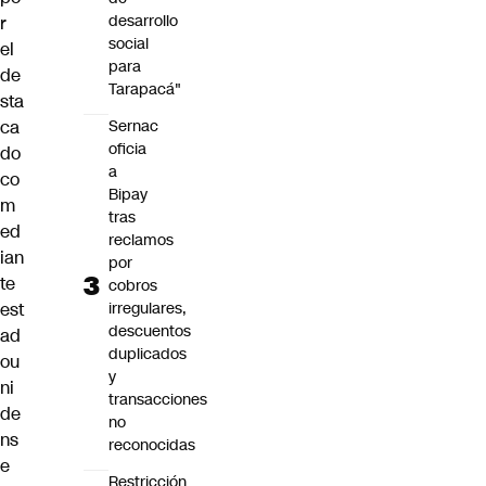
desarrollo
r
social
el
para
de
Tarapacá"
sta
Sernac
ca
oficia
do
a
co
Bipay
m
tras
ed
reclamos
ian
por
te
cobros
irregulares,
est
descuentos
ad
duplicados
ou
y
ni
transacciones
de
no
ns
reconocidas
e
Restricción