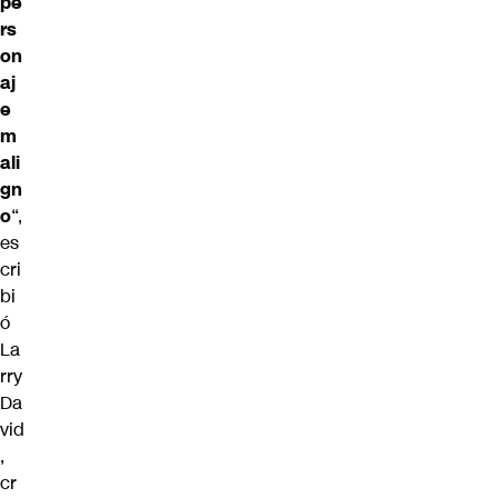
pe
rs
on
aj
e
m
ali
gn
o
“,
es
cri
bi
ó
La
rry
Da
vid
,
cr