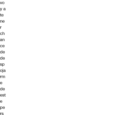
vo
y a
te
ne
r
ch
an
ce
de
de
sp
oja
rm
e
de
est
e
pe
rs