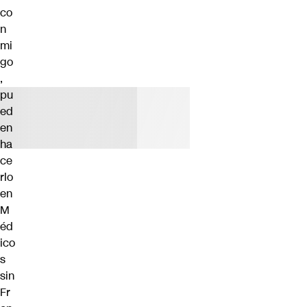
co
n
mi
go
,
pu
ed
en
ha
ce
rlo
en
M
éd
ico
s
sin
Fr