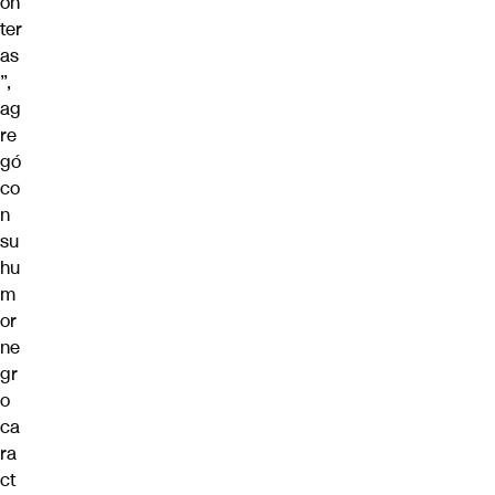
on
ter
as
”,
ag
re
gó
co
n
su
hu
m
or
ne
gr
o
ca
ra
ct