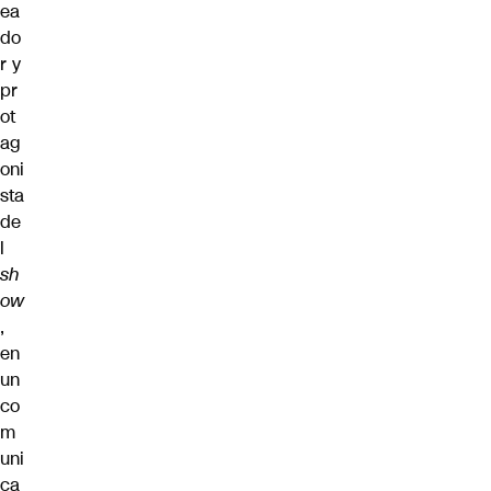
ea
do
r y
pr
ot
ag
oni
sta
de
l
sh
ow
,
en
un
co
m
uni
ca