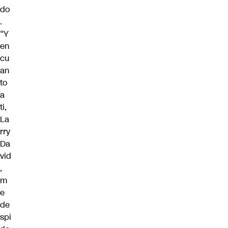
do
.
“Y
en
cu
an
to
a
ti,
La
rry
Da
vid
,
m
e
de
spi