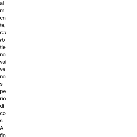
al
m
en
te,
Cu
rb
tie
ne
vai
ve
ne
s
pe
rió
di
co
s.
A
fin