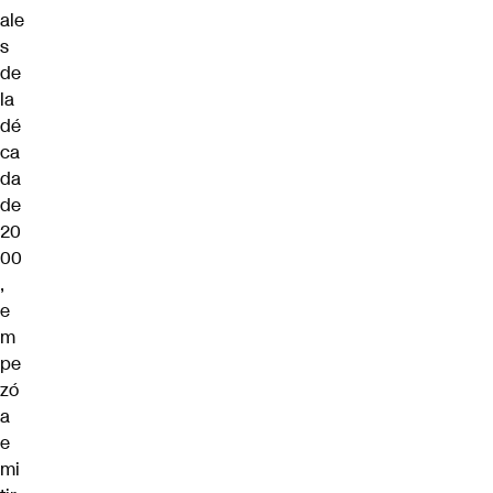
ale
s
de
la
dé
ca
da
de
20
00
,
e
m
pe
zó
a
e
mi