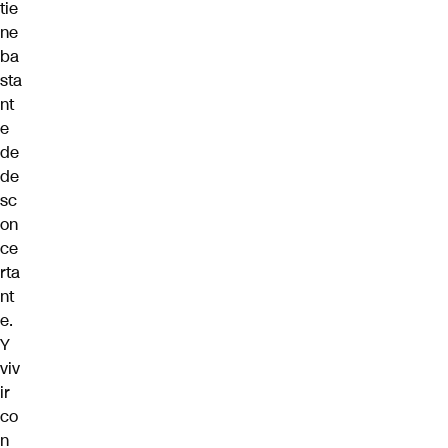
tie
ne
ba
sta
nt
e
de
de
sc
on
ce
rta
nt
e.
Y
viv
ir
co
n