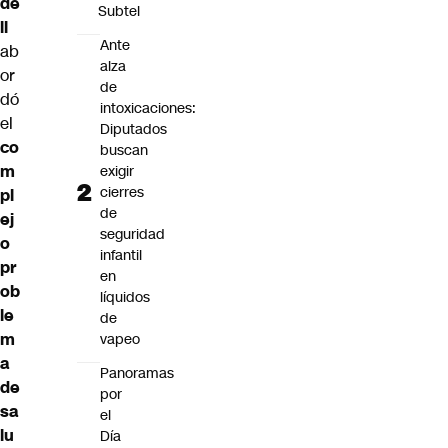
de
Subtel
ll
Ante
ab
alza
or
de
dó
intoxicaciones:
el
Diputados
co
buscan
m
exigir
cierres
pl
de
ej
seguridad
o
infantil
pr
en
ob
líquidos
le
de
m
vapeo
a
Panoramas
de
por
sa
el
lu
Día