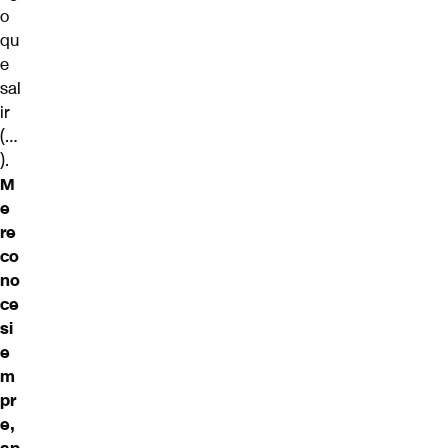
o
qu
e
sal
ir
(…
).
M
e
re
co
no
ce
si
e
m
pr
e,