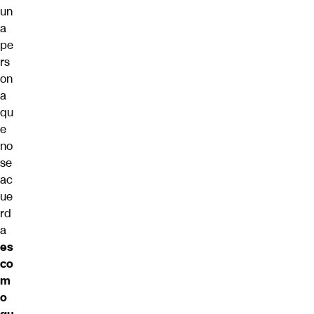
un
a
pe
rs
on
a
qu
e
no
se
ac
ue
rd
a
es
co
m
o