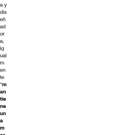
a y
dis
eñ
ad
or
a,
ig
ual
m
en
te
“
m
an
tie
ne
un
a
m