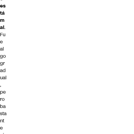
es
tá
m
al
.
Fu
e
al
go
gr
ad
ual
,
pe
ro
ba
sta
nt
e