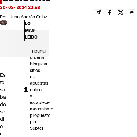
Futuro 360
30- 03- 2024 20:58
Opinión
Por
Juan Andrés Galaz
LO
MÁS
LEÍDO
Tribunal
ordena
bloquear
sitios
Es
de
te
apuestas
sá
online
y
ba
establece
do
mecanismo
se
propuesto
di
por
o
Subtel
a