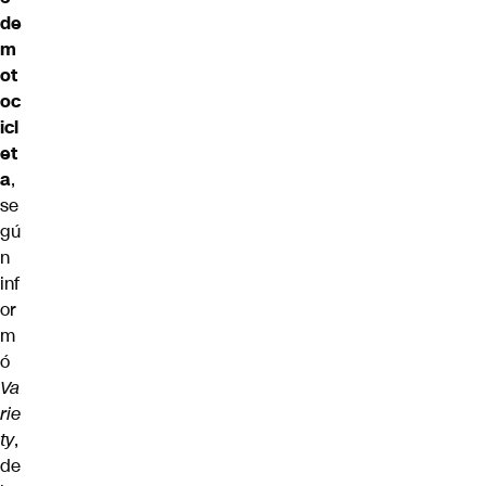
de
m
ot
oc
icl
et
a
,
se
gú
n
inf
or
m
ó
Va
rie
ty
,
de