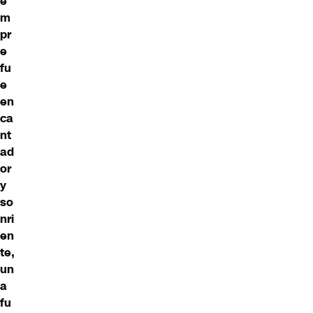
e
m
pr
e
fu
e
en
ca
nt
ad
or
y
so
nri
en
te,
un
a
fu