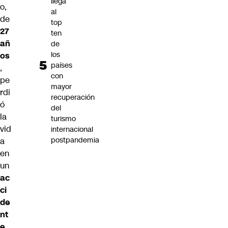
llega
o,
al
de
top
27
ten
añ
de
los
os
países
,
con
pe
mayor
rdi
recuperación
ó
del
la
turismo
vid
internacional
postpandemia
a
en
un
ac
ci
de
nt
e