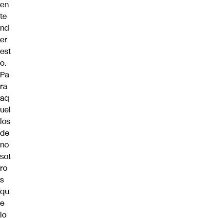
en
te
nd
er
est
o.
Pa
ra
aq
uel
los
de
no
sot
ro
s
qu
e
lo