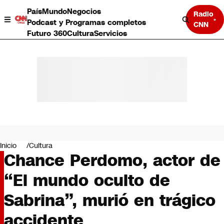
País
Mundo
Negocios
Radio
Podcast y Programas completos
CNN
Futuro 360
Cultura
Servicios
País
Mundo
Negocios
Inicio
Cultura
Chance Perdomo, actor de
Deportes
Programas completos
“El mundo oculto de
Cultura
Servicios
Sabrina”, murió en trágico
Bits
CNN Data
accidente
CNN tiempo