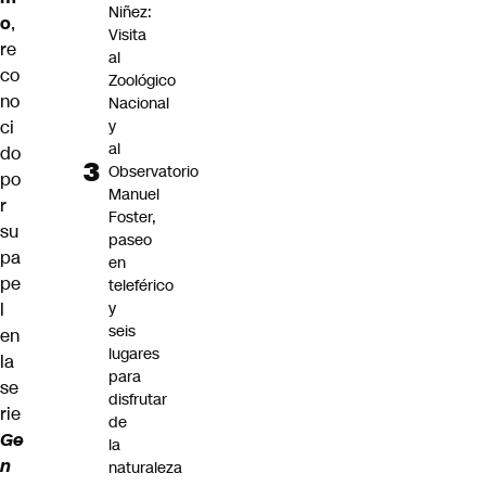
Niñez:
o
,
Visita
re
al
co
Zoológico
no
Nacional
ci
y
al
do
Observatorio
po
Manuel
r
Foster,
su
paseo
pa
en
pe
teleférico
l
y
seis
en
lugares
la
para
se
disfrutar
rie
de
Ge
la
n
naturaleza