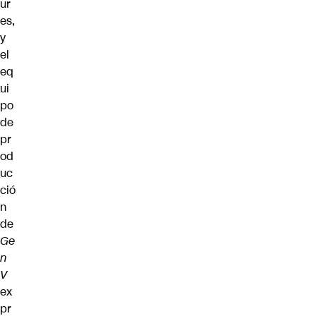
ur
es,
y
el
eq
ui
po
de
pr
od
uc
ció
n
de
Ge
n
V
ex
pr