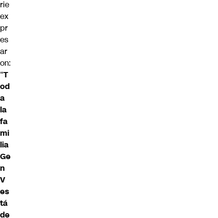
rie
ex
pr
es
ar
on:
“
T
od
a
la
fa
mi
lia
Ge
n
V
es
tá
de