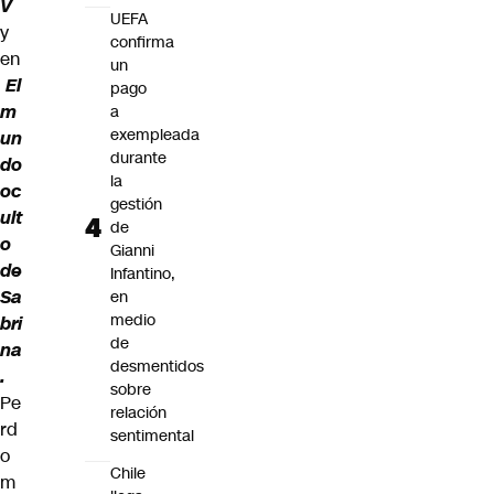
V
UEFA
y
confirma
en
un
El
pago
m
a
exempleada
un
durante
do
la
oc
gestión
ult
de
o
Gianni
de
Infantino,
Sa
en
medio
bri
de
na
desmentidos
.
sobre
Pe
relación
rd
sentimental
o
Chile
m