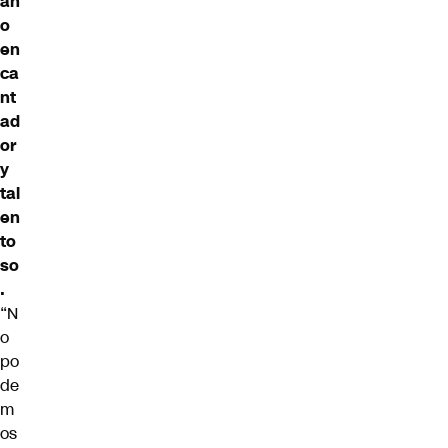
an
o
en
ca
nt
ad
or
y
tal
en
to
so
.
“N
o
po
de
m
os