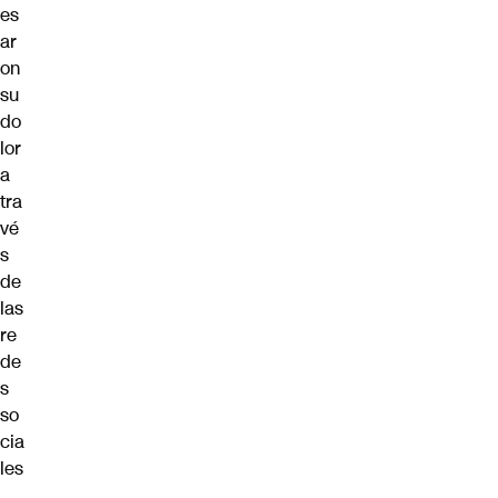
es
ar
on
su
do
lor
a
tra
vé
s
de
las
re
de
s
so
cia
les
,