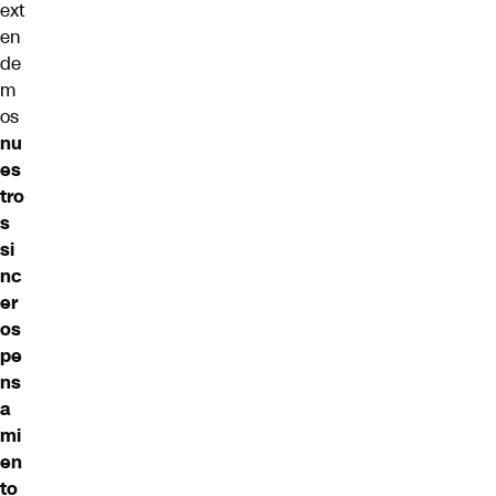
ext
en
de
m
os
nu
es
tro
s
si
nc
er
os
pe
ns
a
mi
en
to