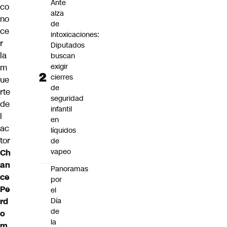
Ante
co
alza
no
de
ce
intoxicaciones:
r
Diputados
la
buscan
exigir
m
cierres
ue
de
rte
seguridad
de
infantil
l
en
ac
líquidos
tor
de
vapeo
Ch
an
Panoramas
ce
por
Pe
el
rd
Día
de
o
la
m