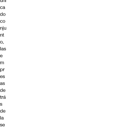
uni
ca
do
co
nju
nt
o,
las
e
m
pr
es
as
de
trá
s
de
la
se