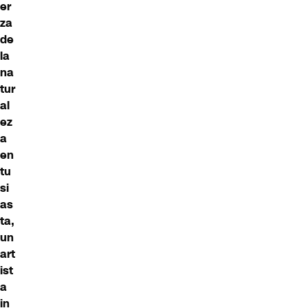
er
za
de
la
na
tur
al
ez
a
en
tu
si
as
ta,
un
art
ist
a
in