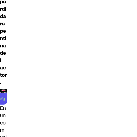
pé
rdi
da
re
pe
nti
na
de
l
ac
tor
.
En
un
co
m