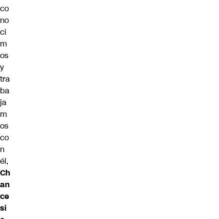
co
no
ci
m
os
y
tra
ba
ja
m
os
co
n
él,
Ch
an
ce
si