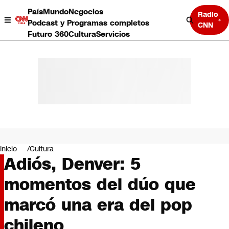
País
Mundo
Negocios
Radio
Podcast y Programas completos
CNN
Futuro 360
Cultura
Servicios
País
Mundo
Negocios
Inicio
Cultura
Adiós, Denver: 5
Deportes
Programas completos
momentos del dúo que
Cultura
Servicios
marcó una era del pop
Bits
CNN Data
chileno
CNN tiempo