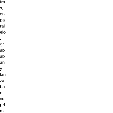
tra
s,
en
pa
ral
elo
,
gr
ab
ab
an
y
lan
za
ba
n
su
pri
m