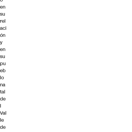
en
su
rel
aci
ón
y
en
su
pu
eb
lo
na
tal
de
l
Val
le
de