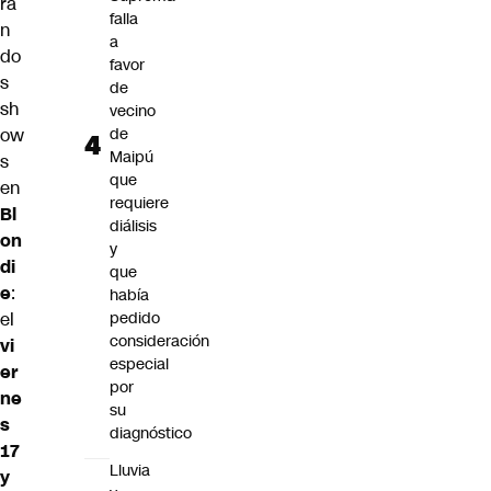
rá
falla
n
a
do
favor
s
de
sh
vecino
ow
de
Maipú
s
que
en
requiere
Bl
diálisis
on
y
di
que
e
:
había
el
pedido
consideración
vi
especial
er
por
ne
su
s
diagnóstico
17
Lluvia
y