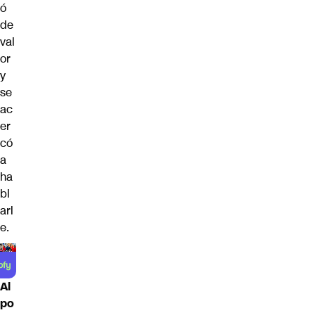
ó
de
val
or
y
se
ac
er
có
a
ha
bl
arl
e.
Al
po