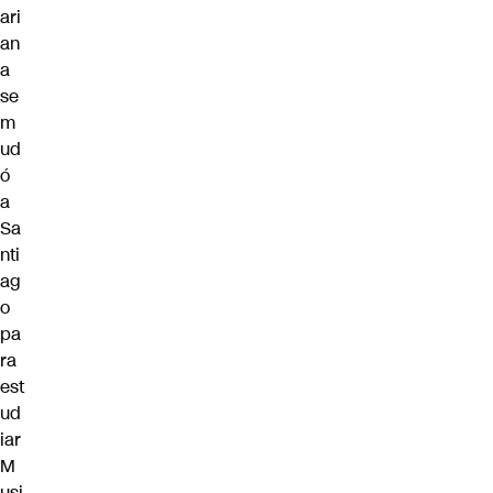
ari
an
a
se
m
ud
ó
a
Sa
nti
ag
o
pa
ra
est
ud
iar
M
usi