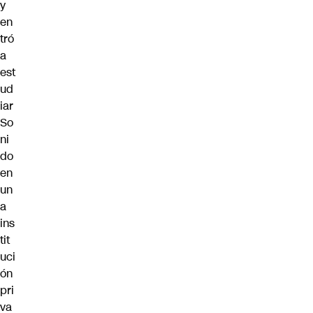
y
en
tró
a
est
ud
iar
So
ni
do
en
un
a
ins
tit
uci
ón
pri
va