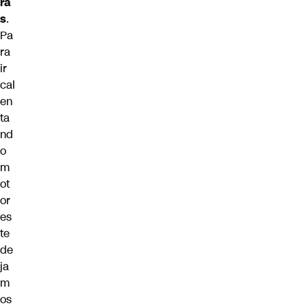
ra
s
.
Pa
ra
ir
cal
en
ta
nd
o
m
ot
or
es
te
de
ja
m
os