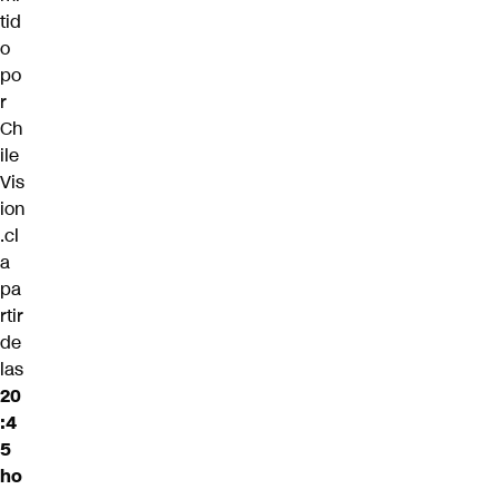
tid
o
po
r
Ch
ile
Vis
ion
.cl
a
pa
rtir
de
las
20
:4
5
ho