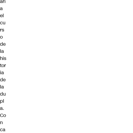
arí
a
el
cu
rs
o
de
la
his
tor
ia
de
la
du
pl
a.
Co
n
ca