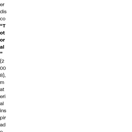
er
dis
co
“T
ot
or
al
”
(2
00
8),
m
at
eri
al
ins
pir
ad
o