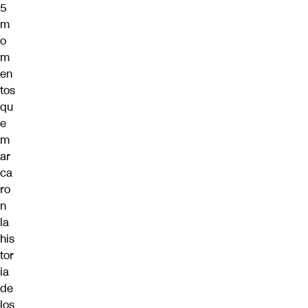
5
m
o
m
en
tos
qu
e
m
ar
ca
ro
n
la
his
tor
ia
de
los