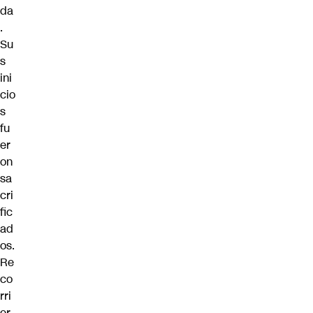
da
.
Su
s
ini
cio
s
fu
er
on
sa
cri
fic
ad
os.
Re
co
rri
er