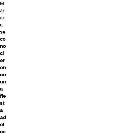
M
ari
an
a
se
co
no
ci
er
on
en
un
a
fie
st
a
ad
ol
es