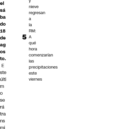
y
el
nieve
sá
regresan
ba
a
do
la
18
RM:
A
de
qué
ag
hora
os
comenzarían
to.
las
E
precipitaciones
ste
este
últi
viernes
m
o
se
rá
tra
ns
mi