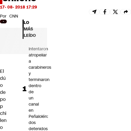
Futuro 360
17- 08- 2018 17:29
Opinión
Por
CNN
LO
MÁS
LEÍDO
Intentaron
atropellar
a
carabineros
El
y
dú
terminaron
o
dentro
de
de
un
po
canal
p
en
chi
Peñalolén:
len
dos
o
detenidos