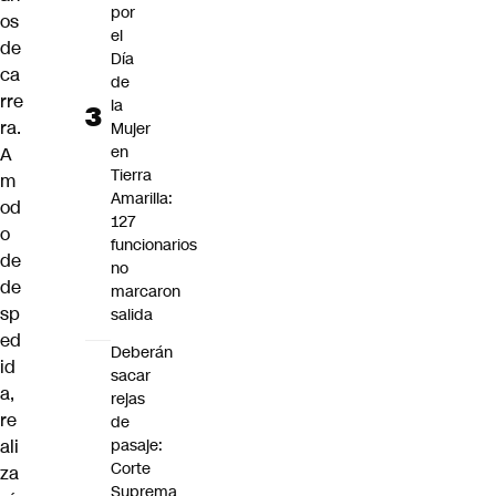
por
os
el
de
Día
ca
de
rre
la
ra.
Mujer
en
A
Tierra
m
Amarilla:
od
127
o
funcionarios
de
no
de
marcaron
sp
salida
ed
Deberán
id
sacar
a,
rejas
re
de
ali
pasaje:
Corte
za
Suprema