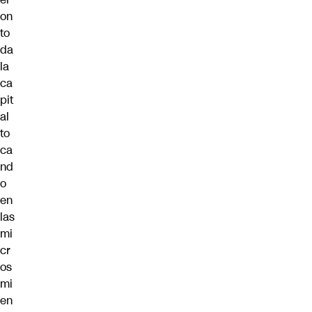
on
to
da
la
ca
pit
al
to
ca
nd
o
en
las
mi
cr
os
mi
en