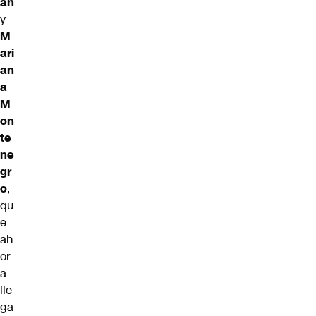
an
y
M
ari
an
a
M
on
te
ne
gr
o
,
qu
e
ah
or
a
lle
ga