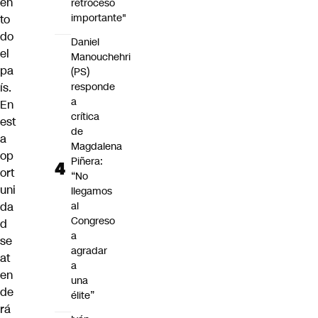
en
retroceso
importante"
to
do
Daniel
el
Manouchehri
pa
(PS)
ís.
responde
a
En
crítica
est
de
a
Magdalena
op
Piñera:
ort
“No
uni
llegamos
da
al
Congreso
d
a
se
agradar
at
a
en
una
de
élite”
rá