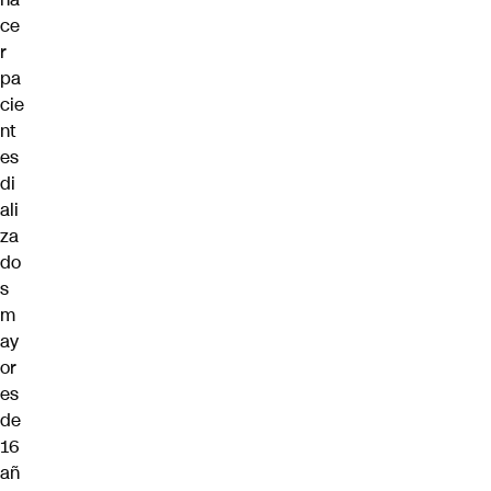
ce
r
pa
cie
nt
es
di
ali
za
do
s
m
ay
or
es
de
16
añ