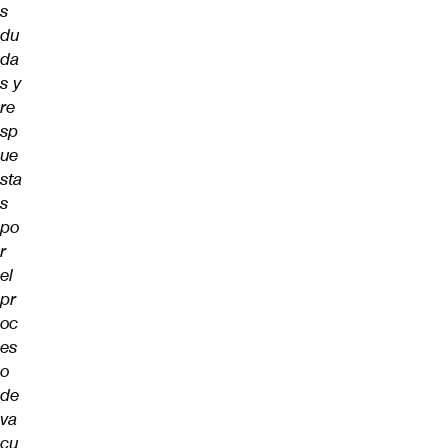
s
du
da
s y
re
sp
ue
sta
s
po
r
el
pr
oc
es
o
de
va
cu