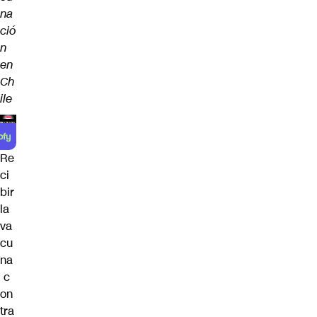
na
ció
n
en
Ch
ile
Re
ci
bir
la
va
cu
na
c
on
tra