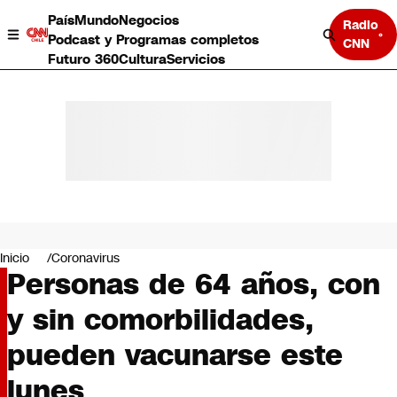
País
Mundo
Negocios
Radio
Podcast y Programas completos
CNN
Futuro 360
Cultura
Servicios
País
Mundo
Negocios
Inicio
Coronavirus
Personas de 64 años, con
Deportes
Programas completos
y sin comorbilidades,
Cultura
Servicios
pueden vacunarse este
Bits
CNN Data
lunes
CNN tiempo