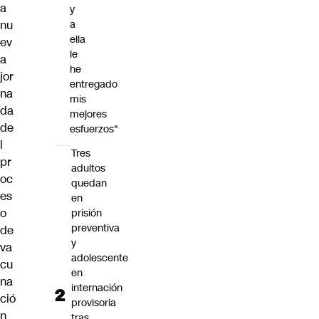
a
y
nu
a
ella
ev
le
a
he
jor
entregado
na
mis
da
mejores
de
esfuerzos"
l
Tres
pr
adultos
oc
quedan
es
en
o
prisión
preventiva
de
y
va
adolescente
cu
en
na
internación
ció
provisoria
n
tras