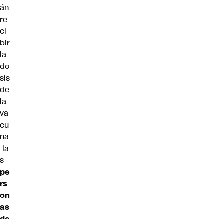
án
re
ci
bir
la
do
sis
de
la
va
cu
na
la
s
pe
rs
on
as
de