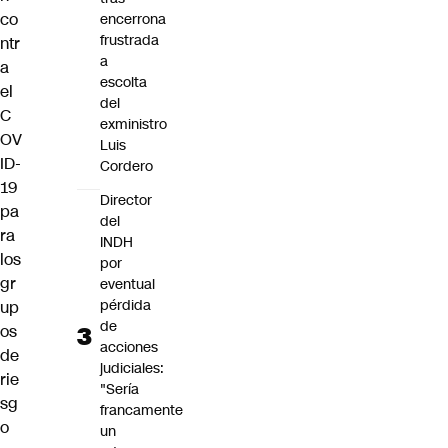
co
encerrona
frustrada
ntr
a
a
escolta
el
del
C
exministro
OV
Luis
ID-
Cordero
19
Director
pa
del
ra
INDH
los
por
gr
eventual
pérdida
up
de
os
acciones
de
judiciales:
rie
"Sería
sg
francamente
o
un