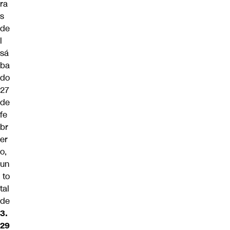
ra
s
de
l
sá
ba
do
27
de
fe
br
er
o,
un
to
tal
de
3.
29