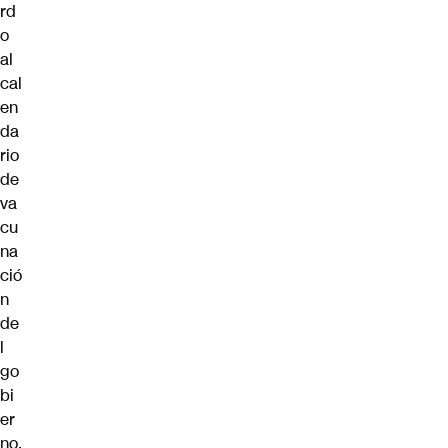
rd
o
al
cal
en
da
rio
de
va
cu
na
ció
n
de
l
go
bi
er
no,