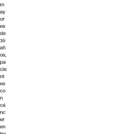
m
ay
or
es
de
16
añ
os,
pa
cie
nt
es
co
n
cá
nc
er
en
tra