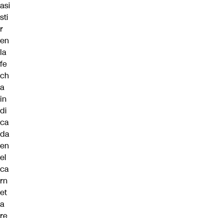
asi
sti
r
en
la
fe
ch
a
in
di
ca
da
en
el
ca
rn
et
a
re