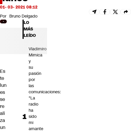
Futuro 360
01- 03- 2021 08:12
Opinión
Por
Bruno Delgado
LO
MÁS
LEÍDO
Vladimiro
Mimica
y
su
Es
pasión
te
por
lun
las
es
comunicaciones:
"La
se
radio
re
ha
ali
sido
za
mi
un
amante