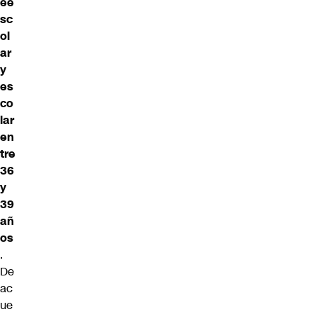
ee
sc
ol
ar
y
es
co
lar
en
tre
36
y
39
añ
os
.
De
ac
ue