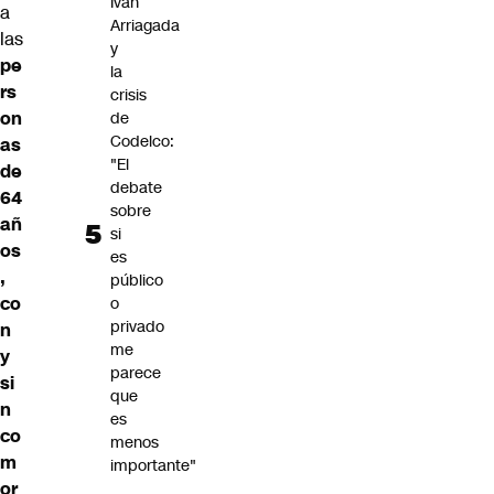
Iván
a
Arriagada
las
y
pe
la
rs
crisis
on
de
Codelco:
as
"El
de
debate
64
sobre
añ
si
os
es
,
público
co
o
privado
n
me
y
parece
si
que
n
es
co
menos
m
importante"
or