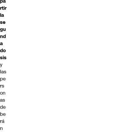
pa
rtir
la
se
gu
nd
a
do
sis
y
las
pe
rs
on
as
de
be
rá
n