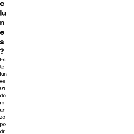
e
lu
n
e
s
?
Es
te
lun
es
01
de
m
ar
zo
po
dr