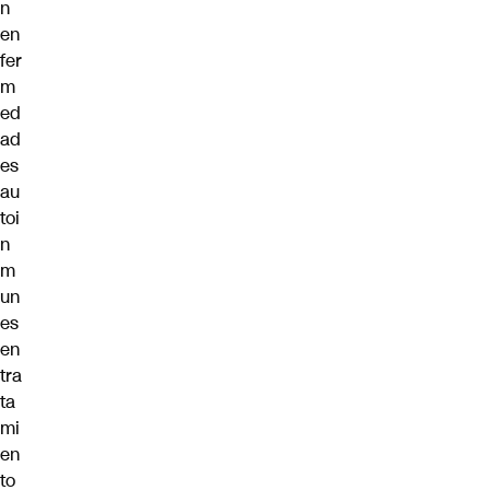
n
en
fer
m
ed
ad
es
au
toi
n
m
un
es
en
tra
ta
mi
en
to