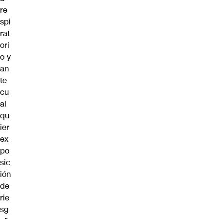
re
spi
rat
ori
o y
an
te
cu
al
qu
ier
ex
po
sic
ión
de
rie
sg