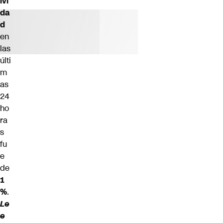
ivi
da
d
en
las
últi
m
as
24
ho
ra
s
fu
e
de
1
%
.
Le
e