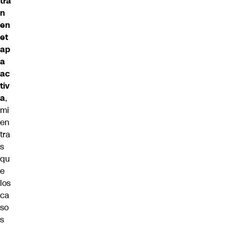
tra
n
en
et
ap
a
ac
tiv
a
,
mi
en
tra
s
qu
e
los
ca
so
s