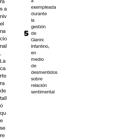
a
ra
exempleada
s a
durante
niv
la
el
gestión
na
de
cio
Gianni
nal
Infantino,
en
.
medio
La
de
ca
desmentidos
rte
sobre
ra
relación
de
sentimental
tall
ó
qu
e
se
re