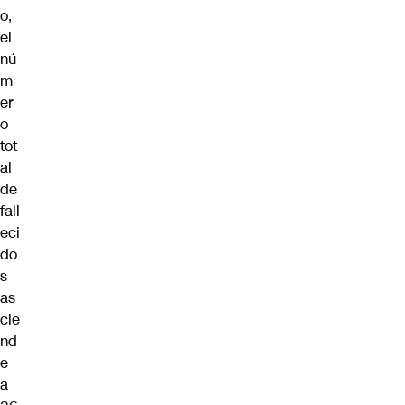
o,
el
nú
m
er
o
tot
al
de
fall
eci
do
s
as
cie
nd
e
a