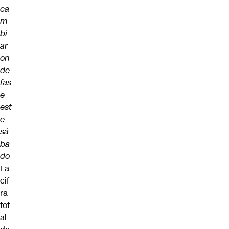
ca
m
bi
ar
on
de
fas
e
est
e
sá
ba
do
La
cif
ra
tot
al