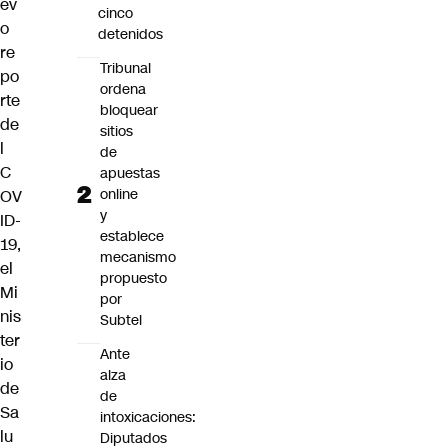
ev
cinco
o
detenidos
re
Tribunal
po
ordena
rte
bloquear
de
sitios
l
de
C
apuestas
online
OV
y
ID-
establece
19,
mecanismo
el
propuesto
Mi
por
nis
Subtel
ter
Ante
io
alza
de
de
Sa
intoxicaciones:
lu
Diputados