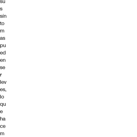
su
s
sín
to
m
as
pu
ed
en
se
r
lev
es,
lo
qu
e
ha
ce
m