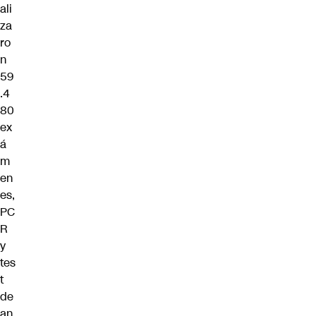
ali
za
ro
n
59
.4
80
ex
á
m
en
es,
PC
R
y
tes
t
de
an