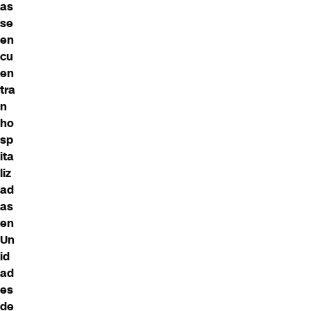
as
se
en
cu
en
tra
n
ho
sp
ita
liz
ad
as
en
Un
id
ad
es
de