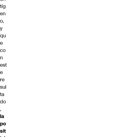
tíg
en
o,
y
qu
e
co
n
est
e
re
sul
ta
do
,
la
po
sit