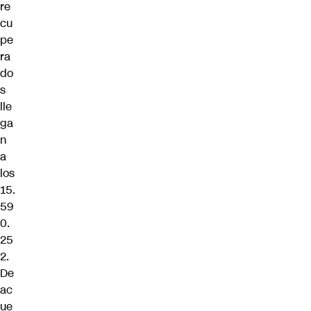
re
cu
pe
ra
do
s
lle
ga
n
a
los
15.
59
0.
25
2.
De
ac
ue