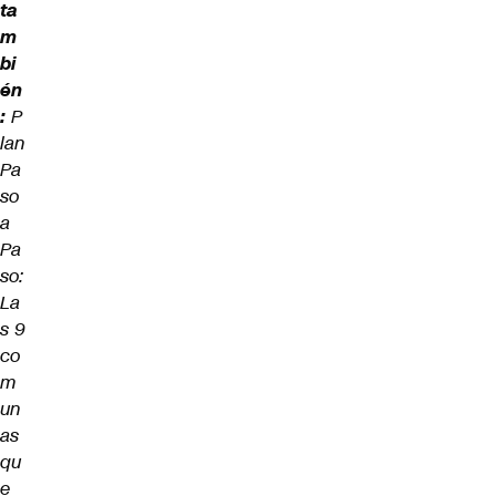
ta
m
bi
én
:
P
lan
Pa
so
a
Pa
so:
La
s 9
co
m
un
as
qu
e