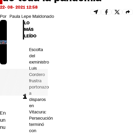
Futuro 360
22- 08- 2021 12:58
Opinión
Por
Paula Lepe Maldonado
LO
MÁS
LEÍDO
Escolta
del
exministro
Luis
Cordero
frustra
portonazo
a
disparos
en
Vitacura:
En
Persecución
un
terminó
nu
con