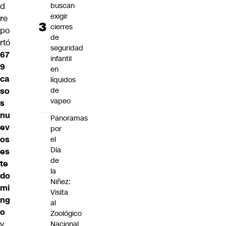
d
buscan
exigir
re
cierres
po
de
rtó
seguridad
67
infantil
9
en
ca
líquidos
so
de
vapeo
s
nu
Panoramas
ev
por
os
el
Día
es
de
te
la
do
Niñez:
mi
Visita
ng
al
o
Zoológico
y
Nacional