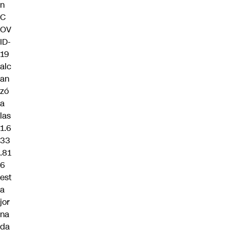
n
C
OV
ID-
19
alc
an
zó
a
las
1.6
33
.81
6
est
a
jor
na
da