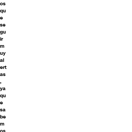
os
qu
e
se
gu
ir
m
uy
al
ert
as
,
ya
qu
e
sa
be
m
os