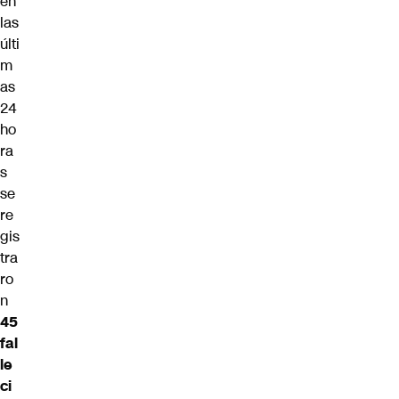
en
las
últi
m
as
24
ho
ra
s
se
re
gis
tra
ro
n
45
fal
le
ci