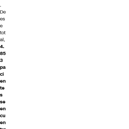
.
De
es
e
tot
al,
4.
85
3
pa
ci
en
te
s
se
en
cu
en