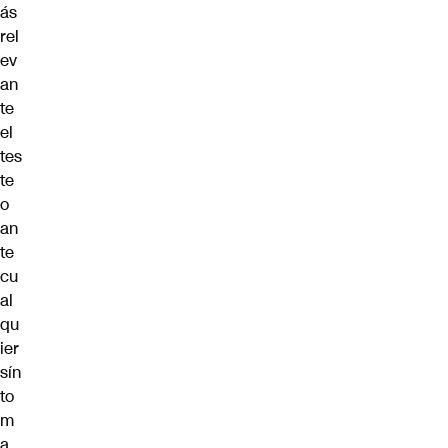
ás
rel
ev
an
te
el
tes
te
o
an
te
cu
al
qu
ier
sín
to
m
a