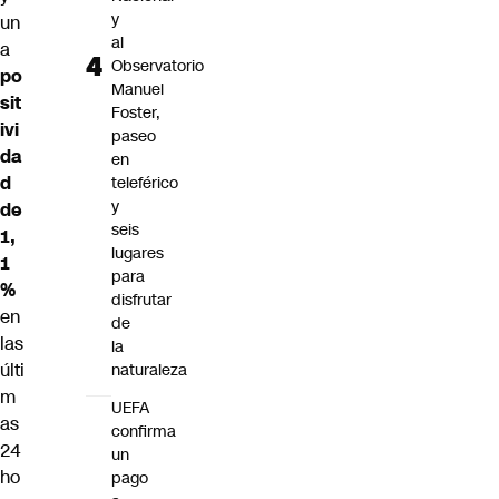
y
un
al
a
Observatorio
po
Manuel
sit
Foster,
ivi
paseo
da
en
d
teleférico
y
de
seis
1,
lugares
1
para
%
disfrutar
en
de
las
la
últi
naturaleza
m
UEFA
as
confirma
24
un
ho
pago