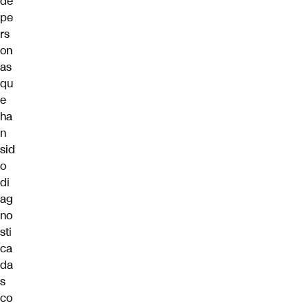
de
pe
rs
on
as
qu
e
ha
n
sid
o
di
ag
no
sti
ca
da
s
co