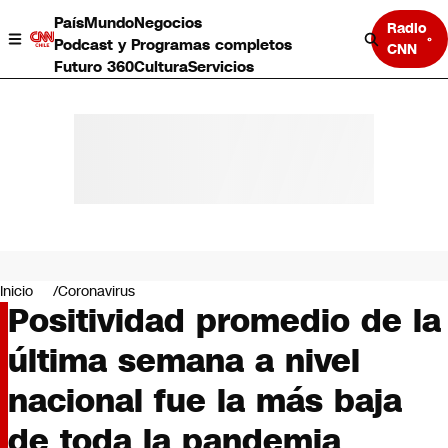
País
Mundo
Negocios
Radio
Podcast y Programas completos
CNN
Futuro 360
Cultura
Servicios
País
Mundo
Negocios
Inicio
Coronavirus
Positividad promedio de la
Deportes
Programas completos
última semana a nivel
Cultura
Servicios
nacional fue la más baja
Bits
CNN Data
de toda la pandemia
CNN tiempo