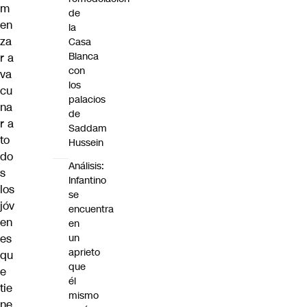
m
de
en
la
za
Casa
Blanca
r a
con
va
los
cu
palacios
na
de
r a
Saddam
to
Hussein
do
Análisis:
s
Infantino
los
se
jóv
encuentra
en
en
es
un
aprieto
qu
que
e
él
tie
mismo
ne