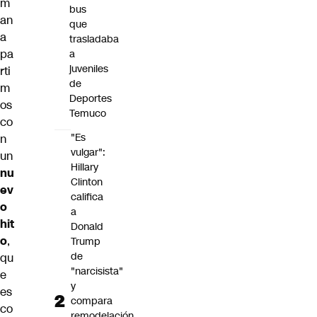
m
bus
an
que
a
trasladaba
pa
a
juveniles
rti
de
m
Deportes
os
Temuco
co
"Es
n
vulgar":
un
Hillary
nu
Clinton
ev
califica
o
a
hit
Donald
o
,
Trump
de
qu
"narcisista"
e
y
es
compara
co
remodelación