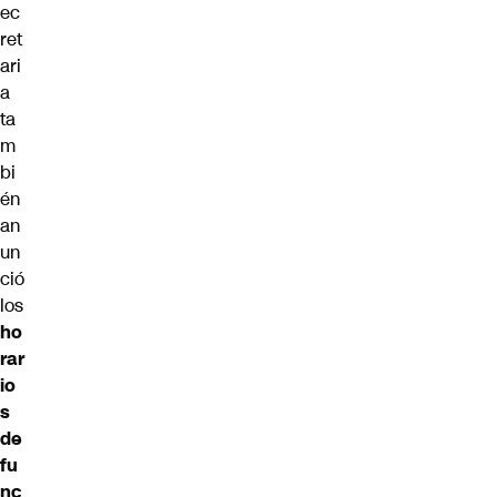
ec
ret
ari
a
ta
m
bi
én
an
un
ció
los
ho
rar
io
s
de
fu
nc