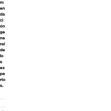
m
en
da
ci
ón
ge
ne
ral
de
lo
s
ex
pe
rto
s.