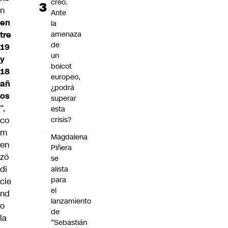
creó.
n
Ante
en
la
tre
amenaza
de
19
un
y
boicot
18
europeo,
añ
¿podrá
os
superar
“,
esta
co
crisis?
m
Magdalena
en
Piñera
zó
se
di
alista
para
cie
el
nd
lanzamiento
o
de
la
“Sebastián