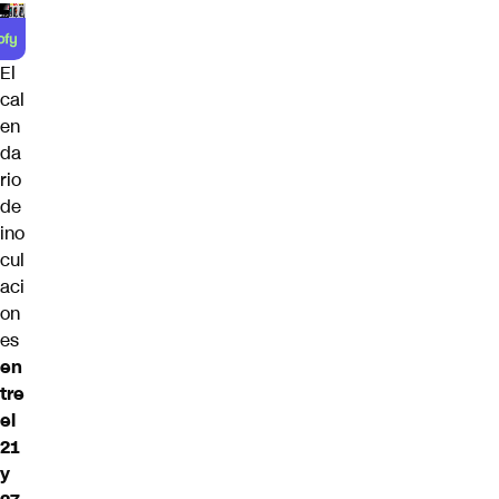
El
cal
en
da
rio
de
ino
cul
aci
on
es
en
tre
el
21
y