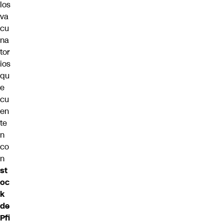
los
va
cu
na
tor
ios
qu
e
cu
en
te
n
co
n
st
oc
k
de
Pfi