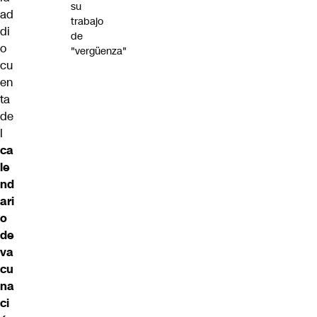
su
ad
trabajo
di
de
o
"vergüenza"
cu
en
ta
de
l
ca
le
nd
ari
o
de
va
cu
na
ci