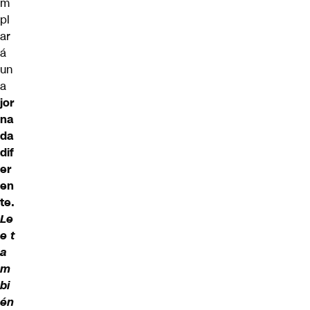
m
pl
ar
á
un
a
jor
na
da
dif
er
en
te.
Le
e t
a
m
bi
én