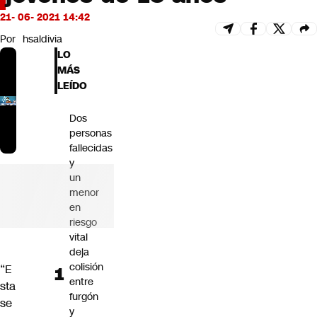
Futuro 360
21- 06- 2021 14:42
Opinión
Por
hsaldivia
LO
MÁS
LEÍDO
Dos
personas
fallecidas
y
un
menor
en
riesgo
vital
deja
colisión
“E
entre
sta
furgón
se
y