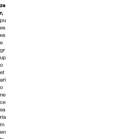
ze
r,
pu
es
es
e
gr
up
o
et
ari
o
ne
ce
sa
ria
m
en