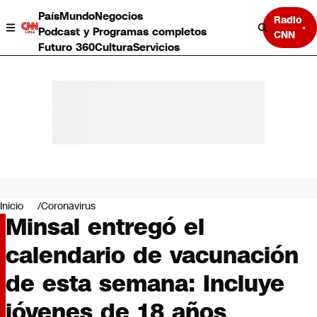
País
Mundo
Negocios
Radio
Podcast y Programas completos
CNN
Futuro 360
Cultura
Servicios
País
Mundo
Negocios
Inicio
Coronavirus
Minsal entregó el
Deportes
Programas completos
calendario de vacunación
Cultura
Servicios
de esta semana: Incluye
Bits
CNN Data
jóvenes de 18 años
CNN tiempo