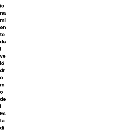
io
na
mi
en
to
de
l
ve
ló
dr
o
m
o
de
l
Es
ta
di