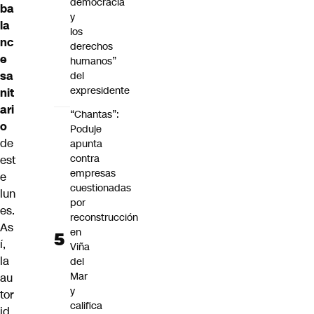
democracia
ba
y
la
los
nc
derechos
e
humanos”
sa
del
expresidente
nit
ari
“Chantas”:
o
Poduje
de
apunta
contra
est
empresas
e
cuestionadas
lun
por
es.
reconstrucción
As
en
í,
Viña
la
del
Mar
au
y
tor
califica
id