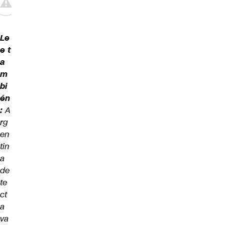
Le
e t
a
m
bi
én
:
A
rg
en
tin
a
de
te
ct
a
va