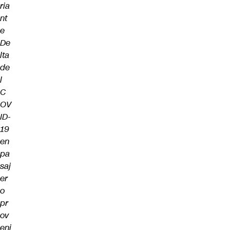
ria
nt
e
De
lta
de
l
C
OV
ID-
19
en
pa
saj
er
o
pr
ov
eni