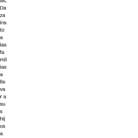
as,
Da
za
ins
tó
a
las
fa
mil
ias
a
lle
va
r a
su
s
hij
os
a