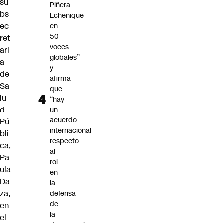
su
Piñera
bs
Echenique
ec
en
50
ret
voces
ari
globales”
a
y
de
afirma
Sa
que
lu
“hay
d
un
acuerdo
Pú
internacional
bli
respecto
ca,
al
Pa
rol
ula
en
Da
la
za,
defensa
de
en
la
el