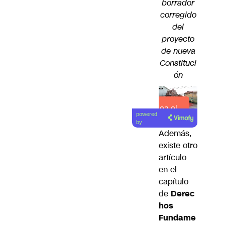
borrador
corregido
del
proyecto
de nueva
Constituci
ón
Lea el
powered
artículo
by
Además,
existe otro
artículo
en el
capítulo
de
Derec
hos
Fundame