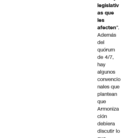
legislativ
as que
les
afecten
“.
Además
del
quórum
de 4/7,
hay
algunos
convencio
nales que
plantean
que
Armoniza
ción
debiera
discutir lo