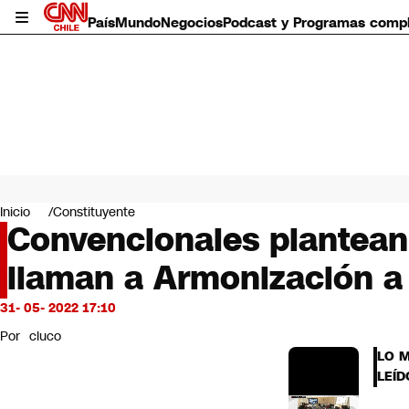
País
Mundo
Negocios
Podcast y Programas comp
País
Mundo
Inicio
Constituyente
Negocios
Convencionales plantean 
Deportes
llaman a Armonización a 
Programas completos
Cultura
Servicios
31- 05- 2022 17:10
Bits
Por
cluco
CNN Data
LO 
CNN tiempo
LEÍD
Futuro 360
Opinión