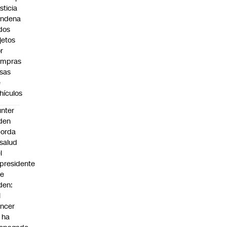
sticia
ondena
dos
jetos
r
ompras
lsas
e
hículos
nter
den
borda
 salud
l
presidente
oe
den:
l
ncer
 ha