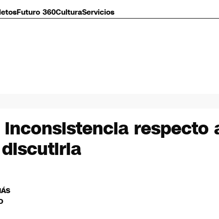
letos
Futuro 360
Cultura
Servicios
inconsistencia respecto 
discutirla
MÁS
O