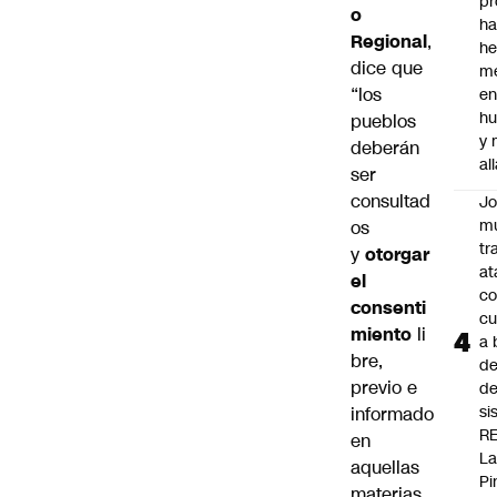
pr
o
h
Regional
,
h
dice que
me
“los
en
hu
pueblos
y
deberán
al
ser
consultad
J
mu
os
tr
y
otorgar
at
el
co
consenti
cu
miento
li
a 
bre,
de
previo e
de
si
informado
R
en
L
aquellas
Pi
materias