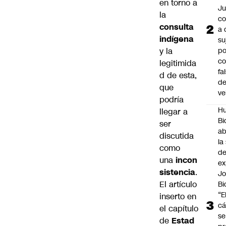
en torno a
Ju
la
c
consulta
a 
indígena
su
y la
po
c
legitimida
fa
d de esta,
d
que
ve
podría
Hu
llegar a
Bi
ser
a
discutida
la
como
de
una
incon
ex
sistencia
.
J
El artículo
Bi
“E
inserto en
cá
el capítulo
se
de
Estad