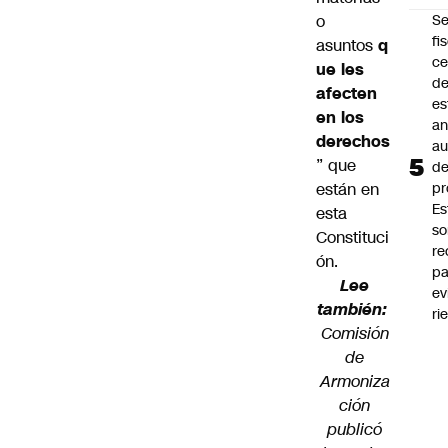
o
Se
fi
asuntos
q
ce
ue les
d
afecten
es
en los
an
derechos
a
” que
d
están en
pr
Es
esta
so
Constituci
r
ón.
pa
Lee
ev
también:
ri
Comisión
de
Armoniza
ción
publicó