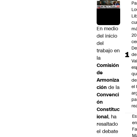
Pa
Lo
Li
cu
En medio
má
20
del inicio
ce
del
De
trabajo en
de
la
Va
Comisión
es
de
qu
Armoniza
de
el
ción
de la
ar
Convenci
pa
ón
re
Constituc
ional
, ha
Es
e
resaltado
F
el debate
Ma