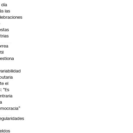
 día
s las
lebraciones
e
estas
trias
rrea
til
estiona
variabilidad
ibutaria
te el
: “Es
ntraria
la
mocracia”
regularidades
n
eldos