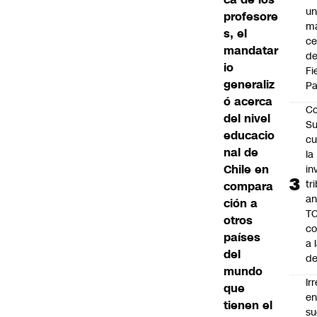
un
profesore
má
s, el
ce
mandatar
d
io
Fi
generaliz
Pa
ó acerca
Co
del nivel
Su
educacio
cu
nal de
la
Chile en
in
tr
compara
an
ción a
TC
otros
co
países
a 
del
de
mundo
Ir
que
e
tienen el
su