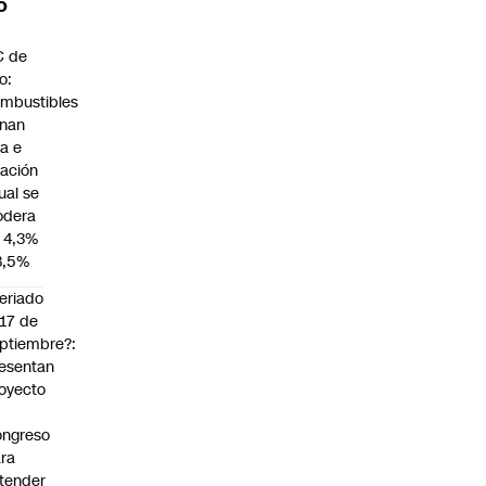
O
C de
io:
mbustibles
enan
za e
flación
ual se
dera
 4,3%
3,5%
eriado
 17 de
ptiembre?:
esentan
oyecto
ngreso
ra
tender