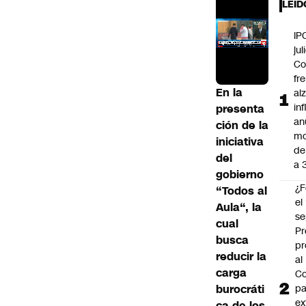
LEÍD
IP
jul
Co
fr
En la
al
in
presenta
an
ción de la
mo
iniciativa
de
del
a 
gobierno
¿F
“
Todos al
el
Aula
“, la
se
cual
Pr
busca
pr
reducir la
al
carga
Co
burocráti
pa
ex
ca de los