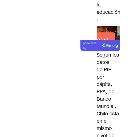
la
educación
.
Lea el
powered
artículo
by
Según los
datos
de
PIB
per
cápita,
PPA, del
Banco
Mundial
,
Chile está
en el
mismo
nivel de