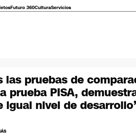
letos
Futuro 360
Cultura
Servicios
 las pruebas de comparac
a prueba PISA, demuestra
 igual nivel de desarrollo
MÁS