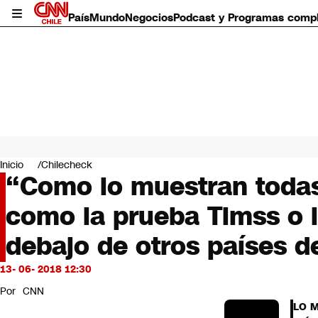
País
Mundo
Negocios
Podcast y Programas comp
País
Mundo
Inicio
Chilecheck
Negocios
“Como lo muestran todas
Deportes
como la prueba Timss o l
Programas completos
Cultura
debajo de otros países de
Servicios
Bits
13- 06- 2018 12:30
CNN Data
CNN tiempo
Por
CNN
Futuro 360
LO 
Opinión