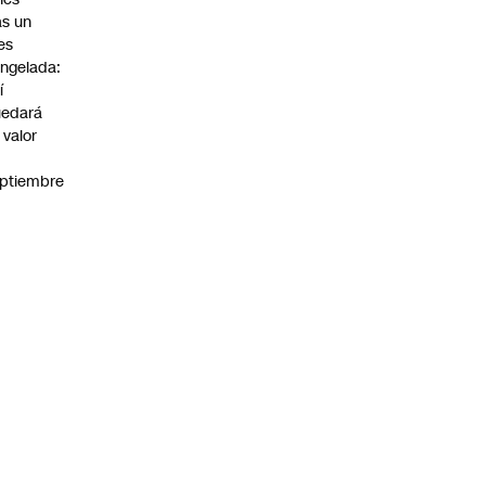
as un
es
ngelada:
í
uedará
 valor
n
ptiembre