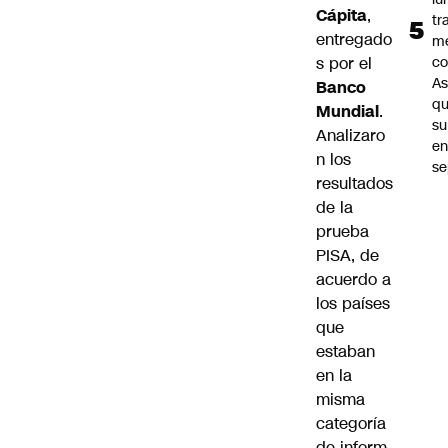
Cápita
,
tr
entregado
m
s por el
co
As
Banco
q
Mundial
.
su
Analizaro
e
n los
se
resultados
de la
prueba
PISA, de
acuerdo a
los países
que
estaban
en la
misma
categoría
de inform