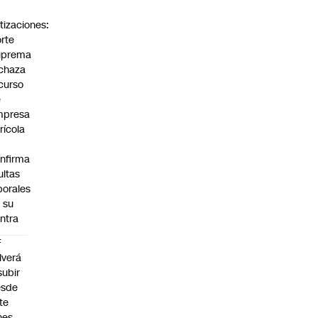
tizaciones:
rte
uprema
chaza
curso
e
mpresa
rícola
nfirma
ltas
borales
 su
ntra
F
lverá
subir
esde
te
nes