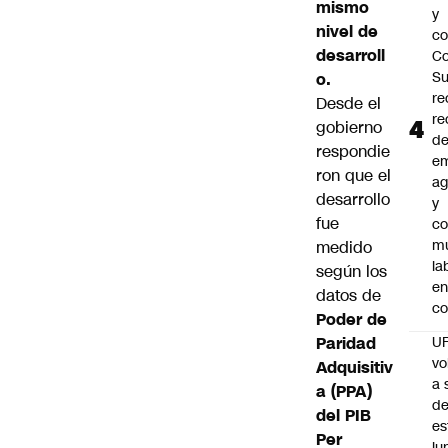
mismo
y
nivel de
co
desarroll
Co
S
o.
re
Desde el
re
gobierno
d
respondie
e
ron que el
ag
desarrollo
y
fue
co
mu
medido
la
según los
en
datos de
co
Poder de
Paridad
U
vo
Adquisitiv
a 
a (PPA)
d
del PIB
es
Per
lu