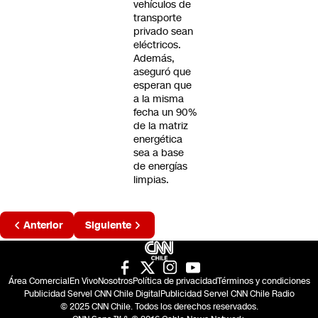
vehículos de
transporte
privado sean
eléctricos.
Además,
aseguró que
esperan que
a la misma
fecha un 90%
de la matriz
energética
sea a base
de energías
limpias.
Página
Anterior
Siguiente
2 de 4
Área Comercial
En Vivo
Nosotros
Política de privacidad
Términos y condiciones
Publicidad Servel CNN Chile Digital
Publicidad Servel CNN Chile Radio
© 2025 CNN Chile. Todos los derechos reservados.