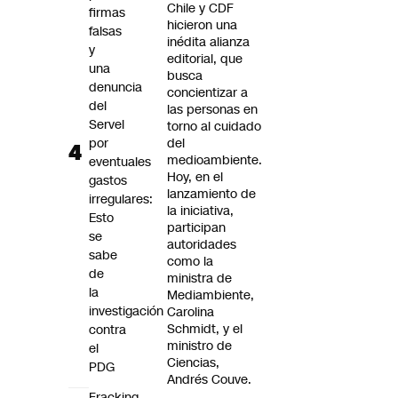
Chile y CDF
firmas
hicieron una
falsas
inédita alianza
y
editorial, que
una
busca
denuncia
concientizar a
del
las personas en
Servel
torno al cuidado
por
del
medioambiente.
eventuales
Hoy, en el
gastos
lanzamiento de
irregulares:
la iniciativa,
Esto
participan
se
autoridades
sabe
como la
de
ministra de
la
Mediambiente,
investigación
Carolina
Schmidt, y el
contra
ministro de
el
Ciencias,
PDG
Andrés Couve.
Fracking