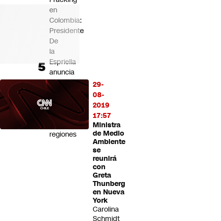
en
Colombia:
Presidente
De
la
Espriella
anuncia
su
29-
uso
08-
"sostenible"
2019
en
17:57
varias
Ministra
de Medio
regiones
Ambiente
se
reunirá
con
Greta
Thunberg
en Nueva
York
Carolina
Schmidt