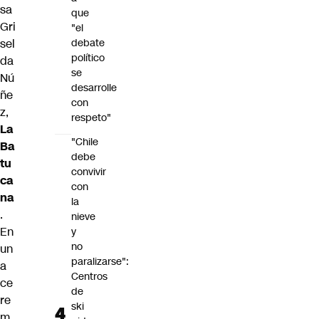
sa
que
Gri
"el
debate
sel
político
da
se
Nú
desarrolle
ñe
con
z,
respeto"
La
"Chile
Ba
debe
tu
convivir
ca
con
na
la
.
nieve
En
y
no
un
paralizarse":
a
Centros
ce
de
re
ski
m