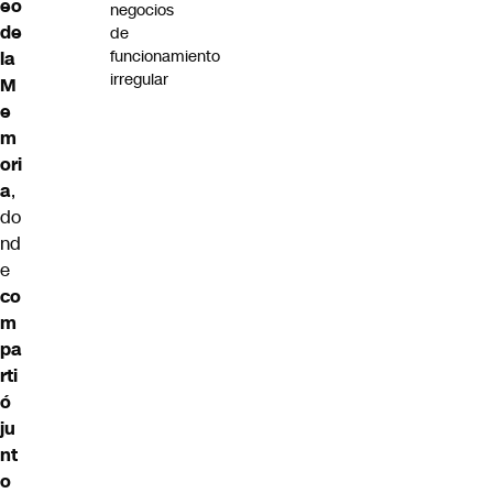
eo
negocios
de
de
funcionamiento
la
irregular
M
e
m
ori
a
,
do
nd
e
co
m
pa
rti
ó
ju
nt
o