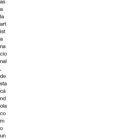
as
a
la
art
ist
a
na
cio
nal
,
de
sta
cá
nd
ola
co
m
o
un