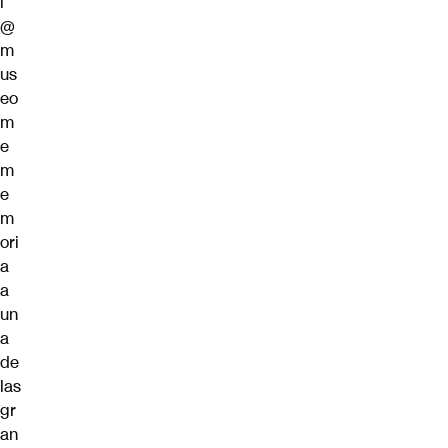
l
@
m
us
eo
m
e
m
e
m
ori
a
a
un
a
de
las
gr
an