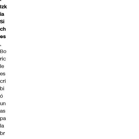
Izk
ia
Si
ch
es
,
Bo
ric
le
es
cri
bi
ó
un
as
pa
la
br