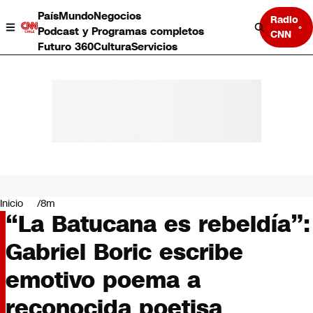
País
Mundo
Negocios
Radio
Podcast y Programas completos
CNN
Futuro 360
Cultura
Servicios
País
Mundo
Negocios
Inicio
8m
“La Batucana es rebeldía”:
Deportes
Programas completos
Gabriel Boric escribe
Cultura
Servicios
emotivo poema a
Bits
CNN Data
reconocida poetisa
CNN tiempo