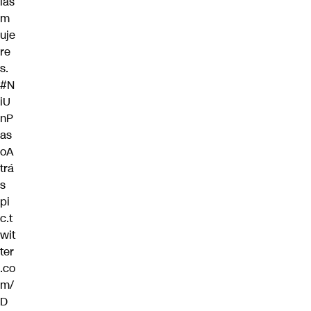
las
m
uje
re
s.
#N
iU
nP
as
oA
trá
s
pi
c.t
wit
ter
.co
m/
D