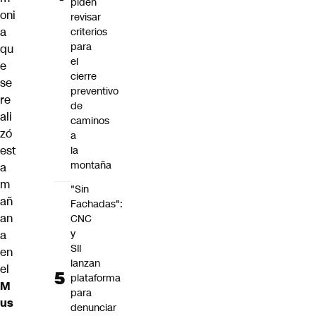
piden
oni
revisar
a
criterios
para
qu
el
e
cierre
se
preventivo
re
de
ali
caminos
zó
a
est
la
montaña
a
m
"Sin
añ
Fachadas":
an
CNC
y
a
SII
en
lanzan
el
plataforma
M
para
us
denunciar