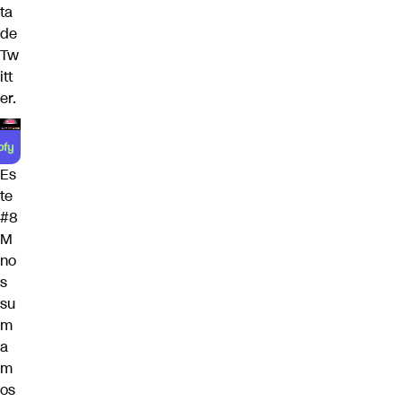
ta
de
Tw
itt
er.
Es
te
#8
M
no
s
su
m
a
m
os