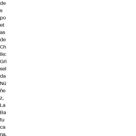
de
s
po
et
as
de
Ch
ile:
Gri
sel
da
Nú
ñe
z,
La
Ba
tu
ca
na.