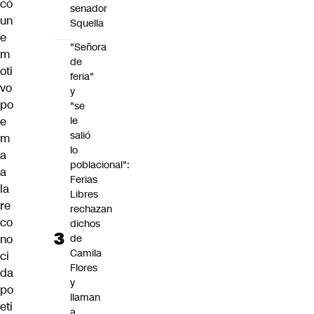
có
senador
un
Squella
e
"Señora
m
de
oti
feria"
vo
y
po
"se
le
e
salió
m
lo
a
poblacional":
a
Ferias
la
Libres
re
rechazan
co
dichos
de
no
Camila
ci
Flores
da
y
po
llaman
eti
a