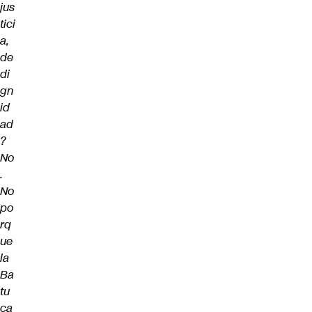
jus
tici
a,
de
di
gn
id
ad
?
No
.
No
po
rq
ue
la
Ba
tu
ca