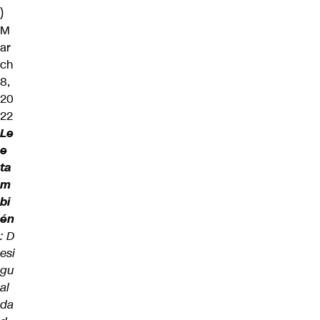
)
M
ar
ch
8,
20
22
Le
e
ta
m
bi
én
:
D
esi
gu
al
da