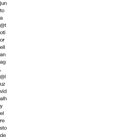
jun
to
a
@t
oti
or
ell
an
ag
,
@l
uz
vid
alh
y
el
re
sto
de