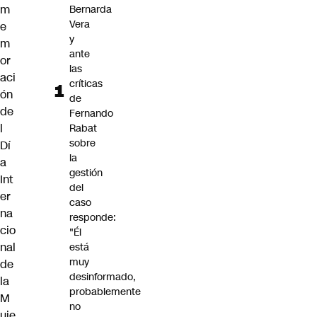
m
Bernarda
Vera
e
y
m
ante
or
las
aci
críticas
ón
de
de
Fernando
l
Rabat
sobre
Dí
la
a
gestión
Int
del
er
caso
na
responde:
cio
"Él
nal
está
muy
de
desinformado,
la
probablemente
M
no
uje