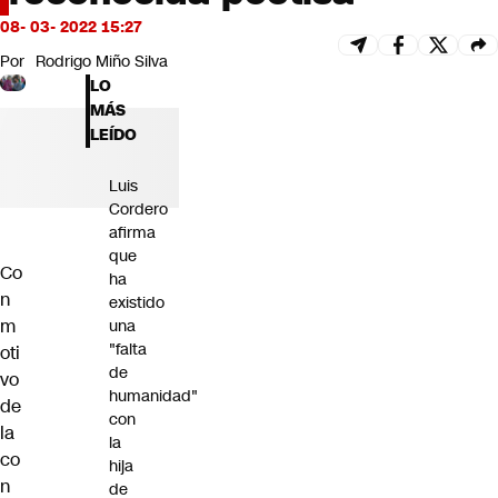
Futuro 360
08- 03- 2022 15:27
Opinión
Por
Rodrigo Miño Silva
LO
MÁS
LEÍDO
Luis
Cordero
afirma
que
Co
ha
n
existido
m
una
"falta
oti
de
vo
humanidad"
de
con
la
la
co
hija
n
de