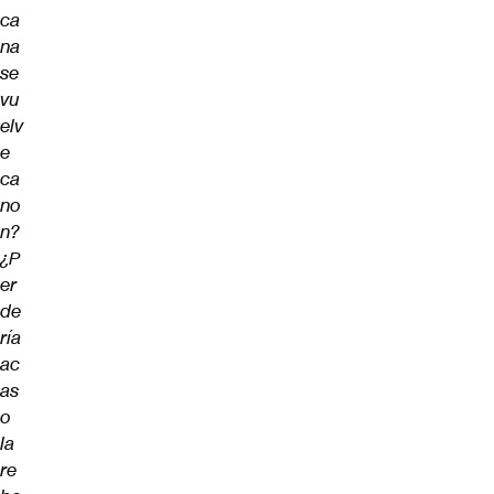
ca
na
se
vu
elv
e
ca
no
n?
¿P
er
de
ría
ac
as
o
la
re