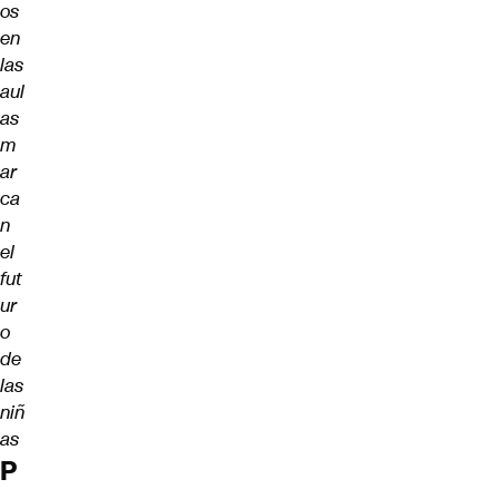
os
en
las
aul
as
m
ar
ca
n
el
fut
ur
o
de
las
niñ
as
P