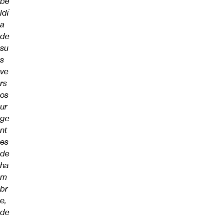
be
ldí
a
de
su
s
ve
rs
os
ur
ge
nt
es
de
ha
m
br
e,
de