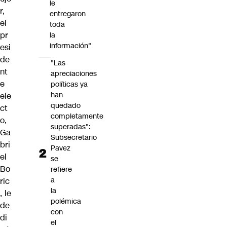
le
r
,
entregaron
el
toda
pr
la
información"
esi
de
"Las
nt
apreciaciones
e
políticas ya
han
ele
quedado
ct
completamente
o,
superadas":
Ga
Subsecretario
bri
Pavez
el
se
Bo
refiere
a
ric
la
, le
polémica
de
con
di
el