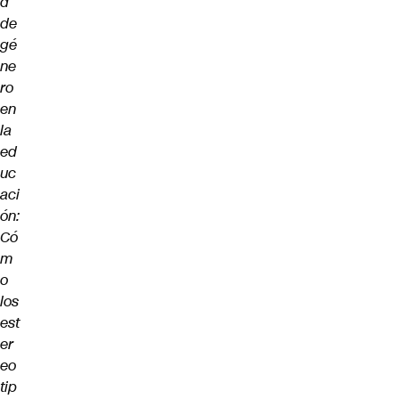
d
de
gé
ne
ro
en
la
ed
uc
aci
ón:
Có
m
o
los
est
er
eo
tip