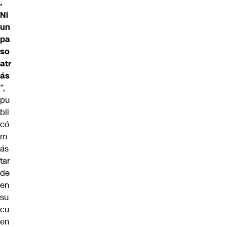
.
Ni
un
pa
so
atr
ás
”,
pu
bli
có
m
ás
tar
de
en
su
cu
en