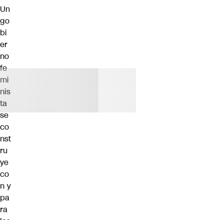
Un
go
bi
er
no
fe
mi
nis
ta
se
co
nst
ru
ye
co
n y
pa
ra