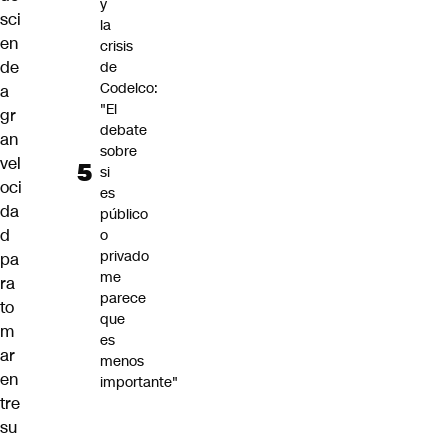
y
sci
la
en
crisis
de
de
Codelco:
a
"El
gr
debate
an
sobre
vel
si
oci
es
da
público
d
o
privado
pa
me
ra
parece
to
que
m
es
ar
menos
en
importante"
tre
su