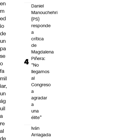
en
Daniel
m
Manouchehri
ed
(PS)
io
responde
a
de
crítica
un
de
pa
Magdalena
se
Piñera:
o
“No
fa
llegamos
mil
al
Congreso
iar,
a
un
agradar
ág
a
uil
una
a
élite”
re
Iván
al
Arriagada
de