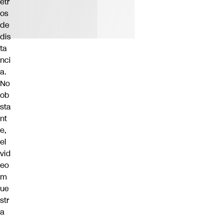
etr
os
de
dis
ta
nci
a.
No
ob
sta
nt
e,
el
vid
eo
m
ue
str
a