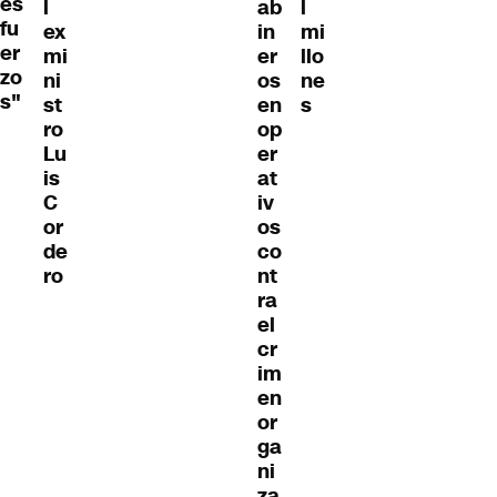
es
l
ab
l
fu
ex
in
mi
er
mi
er
llo
zo
ni
os
ne
s"
st
en
s
ro
op
Lu
er
is
at
C
iv
or
os
de
co
ro
nt
ra
el
cr
im
en
or
ga
ni
za