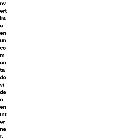
nv
ert
irs
e
en
un
co
m
en
ta
do
vi
de
o
en
Int
er
ne
t,