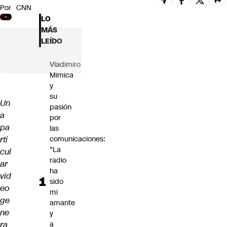
Por
CNN
Futuro 360
LO
Opinión
MÁS
LEÍDO
Vladimiro
Mimica
y
su
Un
pasión
a
por
pa
las
rti
comunicaciones:
"La
cul
radio
ar
ha
vid
sido
eo
mi
ge
amante
ne
y
ra
a