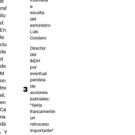
frustrada
si
a
mil
escolta
itu
del
d.
exministro
En
Luis
la
Cordero
ciu
Director
da
del
d
INDH
de
por
M
eventual
pérdida
on
de
tre
acciones
al,
judiciales:
en
"Sería
Ca
francamente
na
un
dá
retroceso
importante"
, y