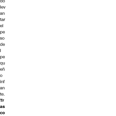
do
lev
an
tar
el
pe
so
de
l
pe
qu
eñ
o
inf
an
te.
Tr
as
co