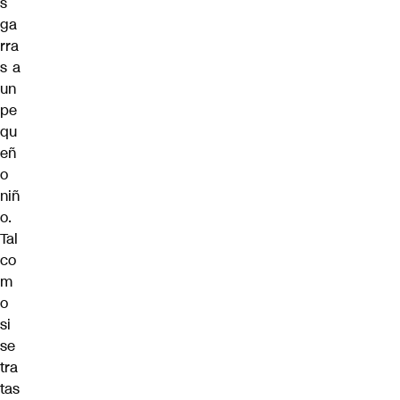
s
ga
rra
s a
un
pe
qu
eñ
o
niñ
o.
Tal
co
m
o
si
se
tra
tas