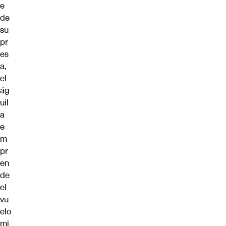
e
de
su
pr
es
a,
el
ág
uil
a
e
m
pr
en
de
el
vu
elo
mi