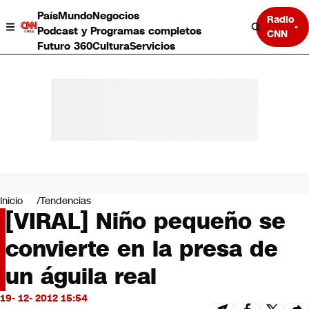
País
Mundo
Negocios
Radio
Podcast y Programas completos
CNN
Futuro 360
Cultura
Servicios
País
Mundo
Negocios
Inicio
Tendencias
[VIRAL] Niño pequeño se
Deportes
Programas completos
convierte en la presa de
Cultura
Servicios
un águila real
Bits
CNN Data
19- 12- 2012 15:54
CNN tiempo