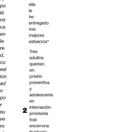
ella
po
le
lé
he
mi
entregado
ca
mis
en
mejores
la
esfuerzos"
re
Tres
d,
adultos
cu
quedan
est
en
ion
prisión
preventiva
ad
y
o
adolescente
po
en
r
internación
su
provisoria
ve
tras
ro
encerrona