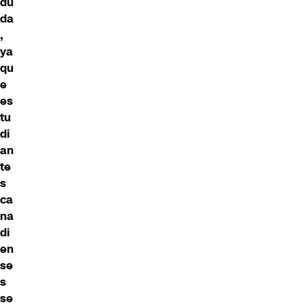
du
da
,
ya
qu
e
es
tu
di
an
te
s
ca
na
di
en
se
s
se