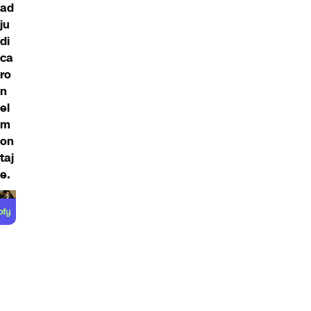
ad
ju
di
ca
ro
n
el
m
on
taj
e.