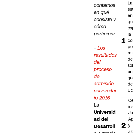
La
contamos
es
en qué
en
consiste y
qu
cómo
ex
participar.
la
co
po
–
Los
mu
resultados
de
del
so
proceso
en
de
gu
admisión
de
universitar
Uc
io 2016
C
La
in
Universid
J
ad del
A
y
Desarroll
al