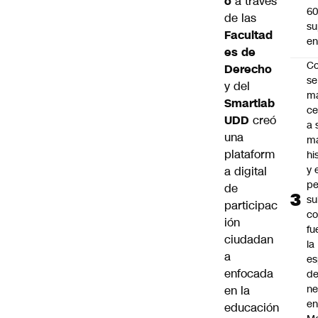
o
a través
6
de las
s
Facultad
en
es de
C
Derecho
se
y del
ma
Smartlab
ce
UDD
creó
a 
una
m
plataform
hi
y 
a digital
pe
de
s
participac
c
ión
fu
ciudadan
la
a
es
enfocada
d
ne
en la
e
educación