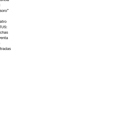
l
soro”
n
atro
TUS:
echas
venta
e
tradas