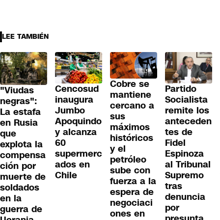
LEE TAMBIÉN
Cobre se
Cencosud
Partido
"Viudas
mantiene
inaugura
Socialista
negras":
cercano a
Jumbo
remite los
La estafa
sus
Apoquindo
anteceden
en Rusia
máximos
y alcanza
tes de
que
históricos
60
Fidel
explota la
y el
supermerc
Espinoza
compensa
petróleo
ados en
al Tribunal
ción por
sube con
Chile
Supremo
muerte de
fuerza a la
tras
soldados
espera de
denuncia
en la
negociaci
por
guerra de
ones en
presunta