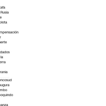
tafa
 Rusia
e
plota
mpensación
r
erte
ldados
 la
erra
rania
encosud
augura
umbo
poquindo
canza