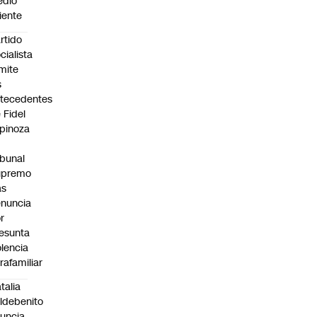
edio
iente
rtido
cialista
mite
s
tecedentes
 Fidel
pinoza
ibunal
upremo
as
nuncia
r
esunta
olencia
trafamiliar
talia
ldebenito
uncia