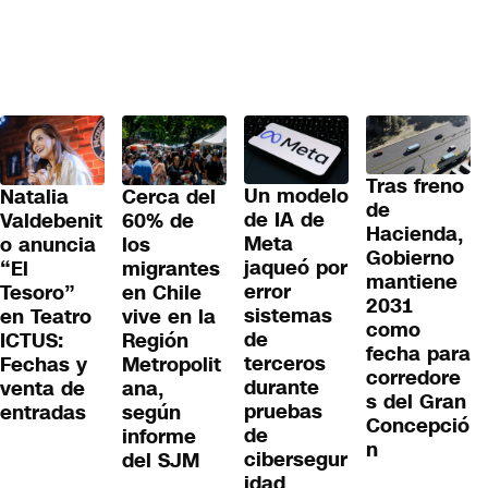
Tras freno
Un modelo
Cerca del
Natalia
de
de IA de
60% de
Valdebenit
Hacienda,
Meta
los
o anuncia
Gobierno
jaqueó por
migrantes
“El
mantiene
error
en Chile
Tesoro”
2031
sistemas
vive en la
en Teatro
como
de
Región
ICTUS:
fecha para
terceros
Metropolit
Fechas y
corredore
durante
ana,
venta de
s del Gran
pruebas
según
entradas
Concepció
de
informe
n
cibersegur
del SJM
idad