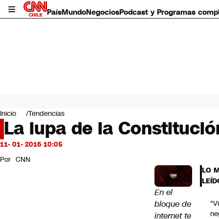
País
Mundo
Negocios
Podcast y Programas comp
País
Mundo
Inicio
Tendencias
Negocios
La lupa de la Constitució
Deportes
Programas completos
11- 01- 2016 10:05
Cultura
Por
CNN
Servicios
LO 
Bits
LEÍD
CNN Data
En el
CNN tiempo
bloque de
"V
Futuro 360
ne
internet te
Opinión