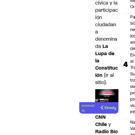
M
cívica y la
Or
participac
ión
Pa
So
ciudadan
re
a
lo
denomina
an
da
La
de
Lupa de
Es
la
al
Constituc
Tr
S
ión
(
Ir al
tr
sitio
).
de
po
pr
Lea el
vi
powered
artículo
by
in
CNN
Na
Chile
y
Va
Radio Bío
an