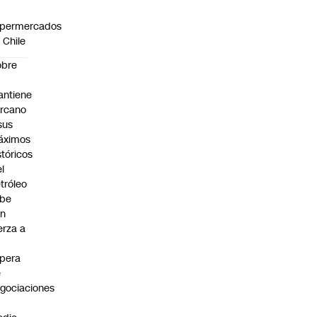
0
upermercados
 Chile
obre
ntiene
rcano
sus
áximos
stóricos
el
tróleo
ube
on
erza a
pera
e
gociaciones
n