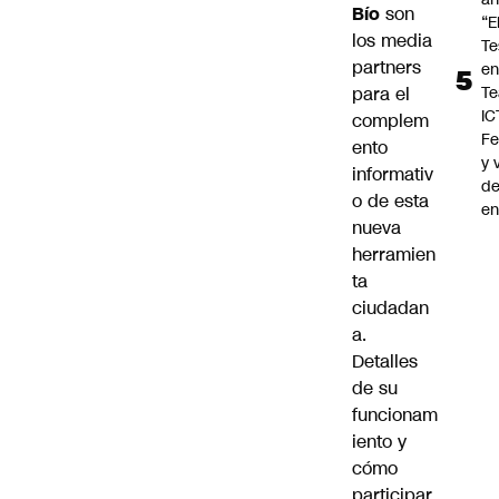
Bío
son
“E
los media
Te
partners
e
Te
para el
IC
complem
F
ento
y 
informativ
d
o de esta
en
nueva
herramien
ta
ciudadan
a.
Detalles
de su
funcionam
iento y
cómo
participar