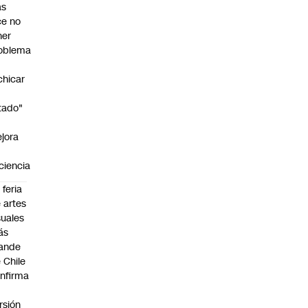
as
ce no
ner
oblema
chicar
tado"
jora
iciencia
 feria
 artes
suales
ás
ande
 Chile
nfirma
rsión