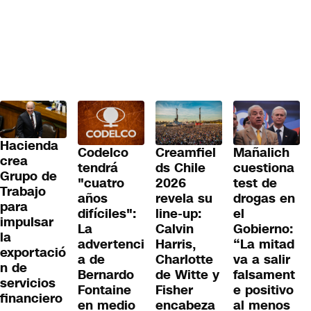
Hacienda
Codelco
Creamfiel
Mañalich
crea
tendrá
ds Chile
cuestiona
Grupo de
"cuatro
2026
test de
Trabajo
años
revela su
drogas en
para
difíciles":
line-up:
el
impulsar
La
Calvin
Gobierno:
la
advertenci
Harris,
“La mitad
exportació
a de
Charlotte
va a salir
n de
Bernardo
de Witte y
falsament
servicios
Fontaine
Fisher
e positivo
financiero
en medio
encabeza
al menos