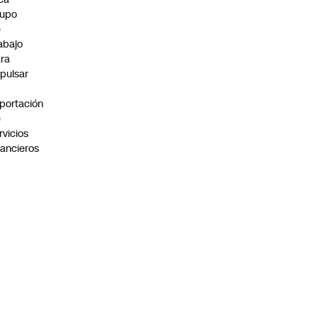
rupo
e
abajo
ra
pulsar
portación
e
rvicios
nancieros