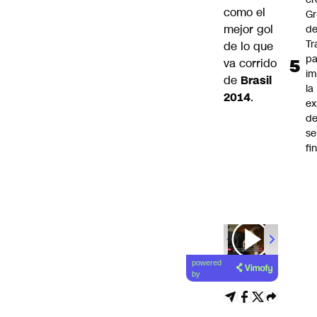
como el
G
mejor gol
d
Tr
de lo que
pa
va corrido
im
de
Brasil
la
2014
.
ex
d
se
fi
powered
by