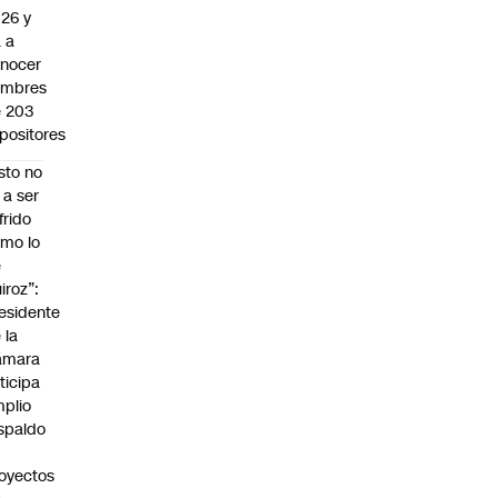
26 y
 a
nocer
ombres
 203
positores
sto no
 a ser
frido
mo lo
e
iroz”:
esidente
 la
ámara
ticipa
plio
spaldo
oyectos