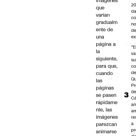
imágenes
20
que
da
varían
co
gradualm
n
ente de
de
una
ex
página a
“E
la
va
siguiente,
su
para que,
co
d
cuando
Qu
las
Pr
páginas
de
se pasen
C
rápidame
an
nte, las
am
imágenes
re
a
parezcan
pr
animarse