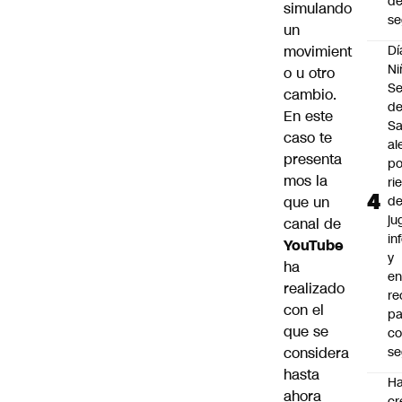
d
simulando
se
un
movimient
Dí
Ni
o u otro
Se
cambio.
d
En este
Sa
caso te
al
presenta
po
mos la
ri
que un
d
ju
canal de
in
YouTube
y
ha
en
realizado
r
con el
pa
que se
c
considera
se
hasta
Ha
ahora
cr