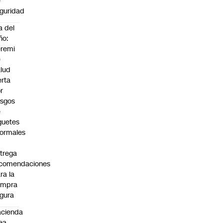
e
guridad
a del
ño:
remi
e
lud
erta
r
esgos
e
guetes
formales
trega
ecomendaciones
ra la
ompra
gura
cienda
ea