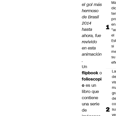
M
el gol más
di
hermoso
te
de Brasil
pr
2014
en
hasta
"a
ahora, fue
el
Es
revivido
si
en esta
me
animación
su
.
ef
Un
La
flipbook
o
de
folioscopi
vi
o
es un
m
libro que
gr
contiene
de
una serie
co
su
de
ve