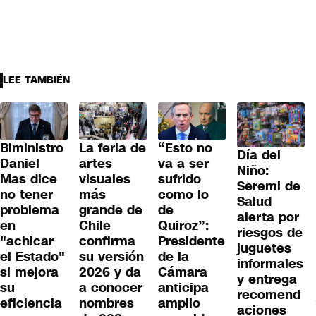
LEE TAMBIÉN
Biministro
La feria de
“Esto no
Día del
Daniel
artes
va a ser
Niño:
Mas dice
visuales
sufrido
Seremi de
no tener
más
como lo
Salud
problema
grande de
de
alerta por
en
Chile
Quiroz”:
riesgos de
"achicar
confirma
Presidente
juguetes
el Estado"
su versión
de la
informales
si mejora
2026 y da
Cámara
y entrega
su
a conocer
anticipa
recomend
eficiencia
nombres
amplio
aciones