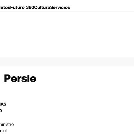
letos
Futuro 360
Cultura
Servicios
n Persie
MÁS
O
ministro
niel