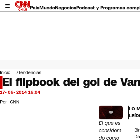
País
Mundo
Negocios
Podcast y Programas comp
País
Mundo
Inicio
Tendencias
Negocios
El flipbook del gol de Va
Deportes
Programas completos
17- 06- 2014 16:04
Cultura
Por
CNN
Servicios
LO 
Bits
LEÍD
CNN Data
El que es
CNN tiempo
considera
Bi
Futuro 360
Da
do como
Opinión