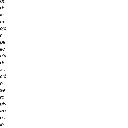
da
de
la
m
ejo
r
pe
líc
ula
de
ac
ció
n
se
re
gis
tró
en
In