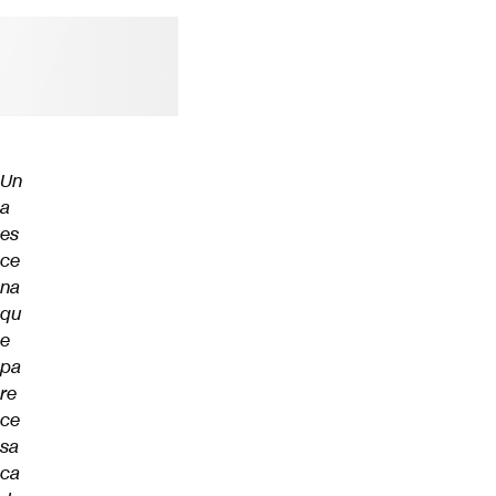
Futuro 360
Opinión
Un
a
es
ce
na
qu
e
pa
re
ce
sa
ca