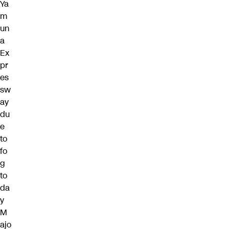
Ya
m
un
a
Ex
pr
es
sw
ay
du
e
to
fo
g
to
da
y
M
ajo