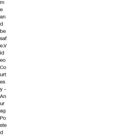
m
e
an
d
be
saf
e.V
id
eo
Co
urt
es
y –
An
ur
ag
Po
ste
d