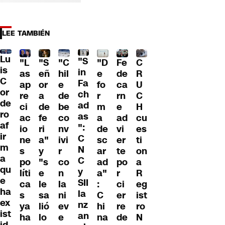
LEE TAMBIÉN
Lu
"S
"L
"S
"C
"D
Fe
C
is
in
as
eñ
hil
e
de
R
C
Fa
ap
or
e
fo
ca
U
or
ch
re
a
de
r
rn
C
de
ad
ci
de
be
m
e
H
ro
as
ac
fe
co
a
ad
cu
af
":
io
ri
nv
de
vi
es
ir
C
ne
a"
ivi
sc
er
ti
m
N
s
y
r
ar
te
on
a
C
po
"s
co
ad
po
a
qu
y
líti
e
n
a"
r
R
e
SII
ca
le
la
:
ci
eg
ha
la
s
sa
ni
C
er
ist
ex
nz
ya
lió
ev
hi
re
ro
ist
an
ha
lo
e
na
de
N
id