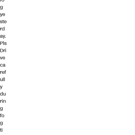
g
ye
ste
rd
ay.
Pls
Dri
ve
ca
ref
ull
y
du
rin
g
fo
g
ti