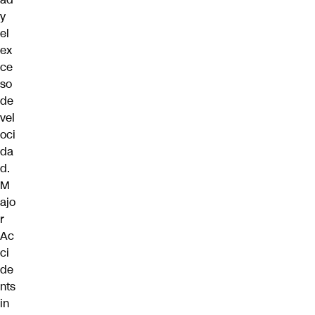
y
el
ex
ce
so
de
vel
oci
da
d.
M
ajo
r
Ac
ci
de
nts
in