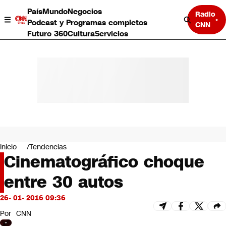
País
Mundo
Negocios
Radio
Podcast y Programas completos
CNN
Futuro 360
Cultura
Servicios
País
Mundo
Negocios
Inicio
Tendencias
Cinematográfico choque
Deportes
Programas completos
entre 30 autos
Cultura
Servicios
26- 01- 2016 09:36
Bits
CNN Data
Por
CNN
CNN tiempo