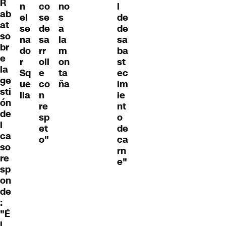
R
n
co
no
l
ab
el
se
s
de
at
se
de
a
de
so
na
sa
la
sa
br
do
rr
m
ba
e
r
oll
on
st
la
Sq
e
ta
ec
ge
ue
co
ña
im
sti
lla
n
ie
ón
re
nt
de
sp
o
l
et
de
ca
o"
ca
so
rn
re
e"
sp
on
de
:
"É
l