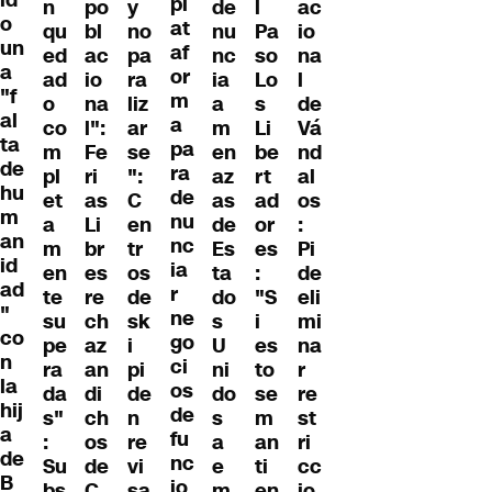
pl
n
po
y
de
l
ac
o
at
qu
bl
no
nu
Pa
io
un
af
ed
ac
pa
nc
so
na
a
or
ad
io
ra
ia
Lo
l
"f
m
o
na
liz
a
s
de
al
a
co
l":
ar
m
Li
Vá
ta
pa
m
Fe
se
en
be
nd
de
ra
pl
ri
":
az
rt
al
hu
de
et
as
C
as
ad
os
m
nu
a
Li
en
de
or
:
an
nc
m
br
tr
Es
es
Pi
id
ia
en
es
os
ta
:
de
ad
r
te
re
de
do
"S
eli
"
ne
su
ch
sk
s
i
mi
co
go
pe
az
i
U
es
na
n
ci
ra
an
pi
ni
to
r
la
os
da
di
de
do
se
re
hij
de
s"
ch
n
s
m
st
a
fu
:
os
re
a
an
ri
de
nc
Su
de
vi
e
ti
cc
B
io
bs
C
sa
m
en
io