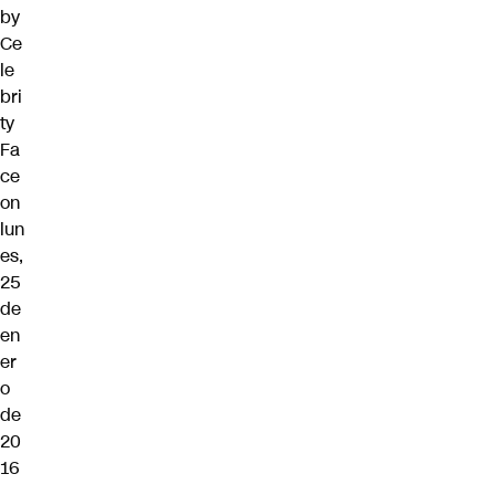
by
Ce
le
bri
ty
Fa
ce
on
lun
es,
25
de
en
er
o
de
20
16