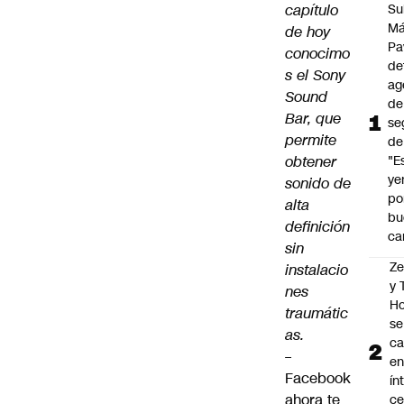
capítulo
Su
Má
de hoy
Pa
conocimo
de
s el Sony
ag
Sound
de
Bar, que
se
permite
de
obtener
"E
ye
sonido de
po
alta
bu
definición
ca
sin
Z
instalacio
y
nes
Ho
traumátic
se
as.
c
–
en
Facebook
ín
ahora te
ce