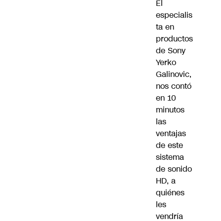
El
especialis
ta en
productos
de Sony
Yerko
Galinovic,
nos contó
en 10
minutos
las
ventajas
de este
sistema
de sonido
HD, a
quiénes
les
vendría