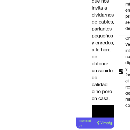
que nos
mi
invita a
en
olvidarnos
pr
de cables,
se
parlantes
de
pequeños
Ch
y enredos,
Ve
a la hora
in
de
no
di
obtener
y
un sonido
fo
de
el
calidad
re
cine pero
de
en casa.
re
co
powered
by