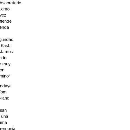
bsecretario
ximo
vez
fiende
enda
guridad
 Kast:
stamos
ndo
r muy
en
mino"
endaya
 Tom
lland
asan
 una
tima
remonia