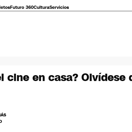
letos
Futuro 360
Cultura
Servicios
 cine en casa? Olvídese d
MÁS
O