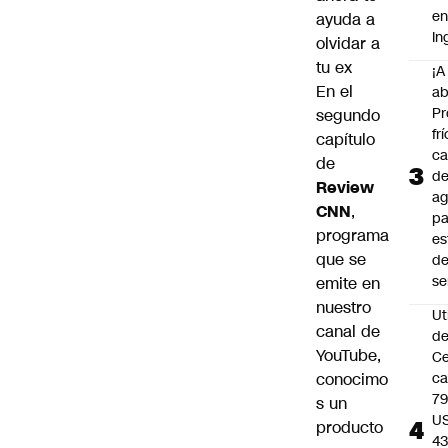
e
ayuda a
In
olvidar a
tu ex
¡A
En el
ab
Pr
segundo
frí
capítulo
ca
de
d
Review
ag
CNN
,
pa
programa
es
que se
d
s
emite en
nuestro
Ut
canal de
d
YouTube
,
C
conocimo
c
79
s un
U
producto
43