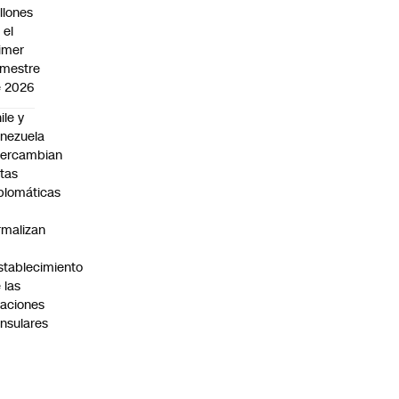
llones
 el
imer
mestre
 2026
ile y
nezuela
tercambian
tas
plomáticas
rmalizan
stablecimiento
 las
laciones
nsulares