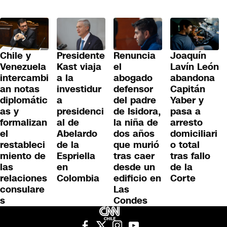
Renuncia
Chile y
Presidente
Joaquín
el
Venezuela
Kast viaja
Lavín León
abogado
intercambi
a la
abandona
defensor
an notas
investidur
Capitán
del padre
diplomátic
a
Yaber y
de Isidora,
as y
presidenci
pasa a
la niña de
formalizan
al de
arresto
dos años
el
Abelardo
domiciliari
que murió
restableci
de la
o total
tras caer
miento de
Espriella
tras fallo
desde un
las
en
de la
edificio en
relaciones
Colombia
Corte
Las
consulare
Condes
s