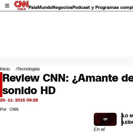
País
Mundo
Negocios
Podcast y Programas comp
País
Mundo
Inicio
Tecnologías
Negocios
Review CNN: ¿Amante del
Deportes
sonido HD
Programas completos
Cultura
Servicios
20- 11- 2015 09:28
Bits
Por
CNN
CNN Data
LO 
CNN tiempo
LEÍD
Futuro 360
En el
Opinión