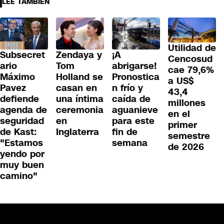
LEE TAMBIÉN
Utilidad de
Subsecret
Zendaya y
¡A
Cencosud
ario
Tom
abrigarse!
cae 79,6%
Máximo
Holland se
Pronostica
a US$
Pavez
casan en
n frío y
43,4
defiende
una íntima
caída de
millones
agenda de
ceremonia
aguanieve
en el
seguridad
en
para este
primer
de Kast:
Inglaterra
fin de
semestre
"Estamos
semana
de 2026
yendo por
muy buen
camino"