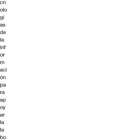
cn
olo
gí
as
de
la
inf
or
m
aci
ón
pa
ra
ap
oy
ar
la
la
bo