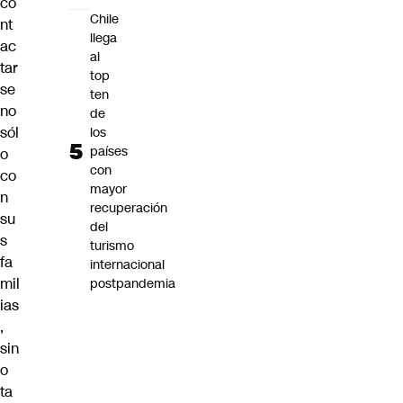
co
Chile
nt
llega
ac
al
tar
top
se
ten
no
de
sól
los
países
o
con
co
mayor
n
recuperación
su
del
s
turismo
fa
internacional
mil
postpandemia
ias
,
sin
o
ta