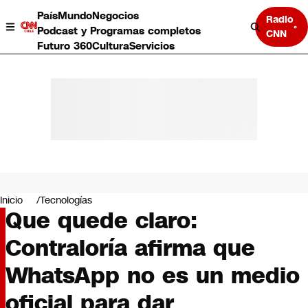
País
Mundo
Negocios
Radio
Podcast y Programas completos
CNN
Futuro 360
Cultura
Servicios
País
Mundo
Negocios
Inicio
Tecnologías
Que quede claro:
Deportes
Programas completos
Contraloría afirma que
Cultura
Servicios
WhatsApp no es un medio
Bits
CNN Data
oficial para dar
CNN tiempo