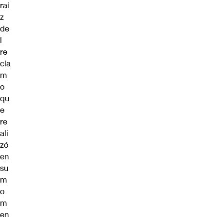
raí
z
de
l
re
cla
m
o
qu
e
re
ali
zó
en
su
m
o
m
en