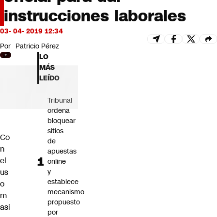
Futuro 360
instrucciones laborales
Opinión
03- 04- 2019 12:34
Por
Patricio Pérez
LO
MÁS
LEÍDO
Tribunal
ordena
bloquear
sitios
Co
de
n
apuestas
el
online
us
y
establece
o
mecanismo
m
propuesto
asi
por