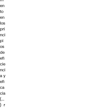
en
to
en
los
pri
nci
pi
os
de
efi
cie
nci
a y
efi
ca
cia
(…
) r