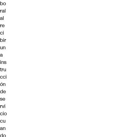
bo
ral
al
re
ci
bir
un
a
ins
tru
cci
ón
de
se
rvi
cio
cu
an
do