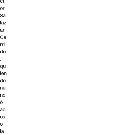
ct
or
Sa
laz
ar
Ga
rri
do
,
qu
ien
de
nu
nci
ó
ac
os
o
la