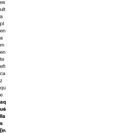
es
ult
a
pl
en
a
m
en
te
efi
ca
z
qu
e
aq
ué
lla
s
(in