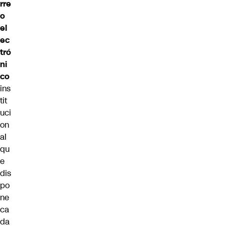
rre
o
el
ec
tró
ni
co
ins
tit
uci
on
al
qu
e
dis
po
ne
ca
da