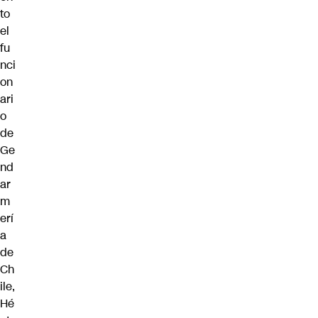
to
el
fu
nci
on
ari
o
de
Ge
nd
ar
m
erí
a
de
Ch
ile,
Hé