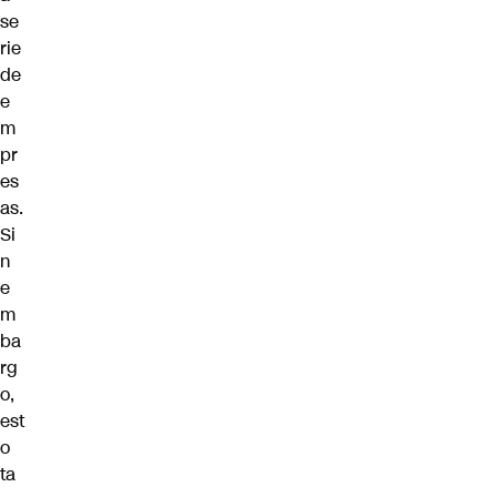
se
rie
de
e
m
pr
es
as.
Si
n
e
m
ba
rg
o,
est
o
ta