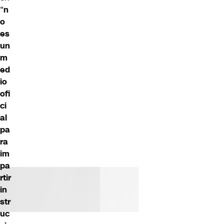
“
n
o
es
un
m
ed
io
ofi
ci
al
pa
ra
im
pa
rtir
in
str
uc