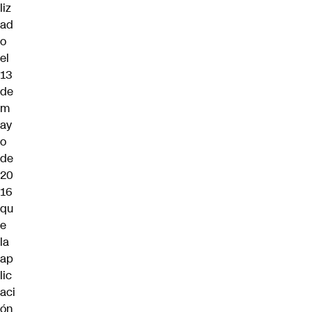
liz
ad
o
el
13
de
m
ay
o
de
20
16
qu
e
la
ap
lic
aci
ón