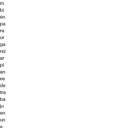
m
bi
én
pa
ra
or
ga
niz
ar
pl
an
es
de
tra
ba
jo
en
un
a