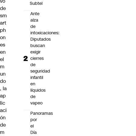
vo
Subtel
de
Ante
sm
alza
art
de
ph
intoxicaciones:
on
Diputados
es
buscan
en
exigir
cierres
el
de
m
seguridad
un
infantil
do
en
, la
líquidos
ap
de
lic
vapeo
aci
Panoramas
ón
por
de
el
m
Día