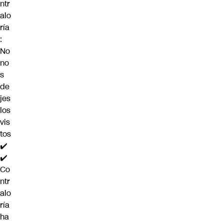
ntr
alo
ría
:
No
no
s
de
jes
los
vis
tos
✔️
✔️
Co
ntr
alo
ría
ha