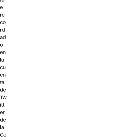
e
re
co
rd
ad
o
en
la
cu
en
ta
de
Tw
itt
er
de
la
Co