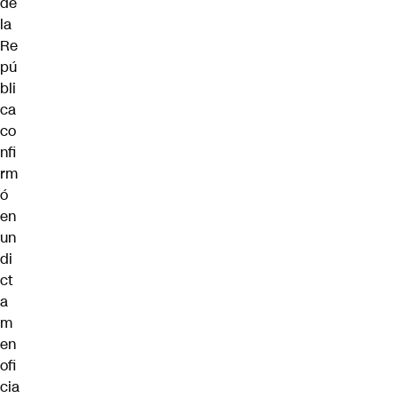
de
la
Re
pú
bli
ca
co
nfi
rm
ó
en
un
di
ct
a
m
en
ofi
cia