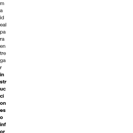
m
a
id
eal
pa
ra
en
tre
ga
r
in
str
uc
ci
on
es
o
inf
or