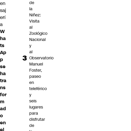
de
en
la
saj
Niñez:
erí
Visita
a
al
W
Zoológico
ha
Nacional
ts
y
al
Ap
Observatorio
p
Manuel
se
Foster,
ha
paseo
tra
en
ns
teleférico
for
y
seis
m
lugares
ad
para
o
disfrutar
en
de
el