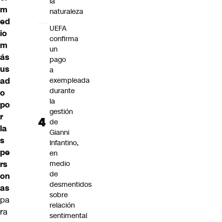
la
m
naturaleza
ed
UEFA
io
confirma
m
un
ás
pago
us
a
ad
exempleada
durante
o
la
po
gestión
r
de
la
Gianni
s
Infantino,
pe
en
rs
medio
de
on
desmentidos
as
sobre
pa
relación
ra
sentimental