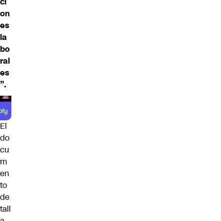
ci
on
es
la
bo
ral
es
”.
El
do
cu
m
en
to
de
tall
a