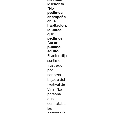
Puchento:
"No
pedimos
champaña
en la
habitación,
lo único
que
pedimos
fue un
público
adulto"
El actor dijo
sentirse
frustrado
por
haberse
bajado del
Festival de
Viña. "La
persona
que
contrataba,
las