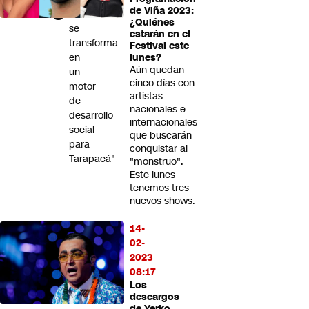
de Viña 2023:
minería
¿Quiénes
se
estarán en el
transforma
Festival este
en
lunes?
Aún quedan
un
cinco días con
motor
artistas
de
nacionales e
desarrollo
internacionales
social
que buscarán
para
conquistar al
Tarapacá"
"monstruo".
Este lunes
tenemos tres
nuevos shows.
14-
02-
2023
08:17
Los
descargos
de Yerko