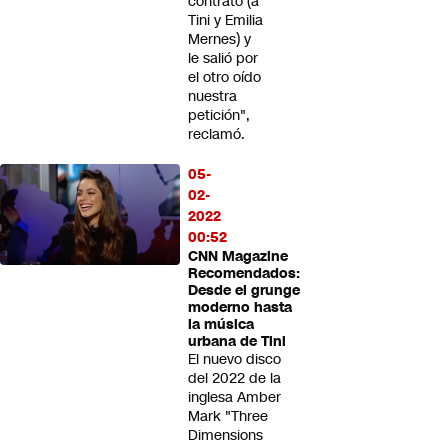
contrató (a
Tini y Emilia
Mernes) y
le salió por
el otro oído
nuestra
petición",
reclamó.
05-
02-
2022
00:52
CNN Magazine
Recomendados:
Desde el grunge
moderno hasta
la música
urbana de Tini
El nuevo disco
del 2022 de la
inglesa Amber
Mark "Three
Dimensions