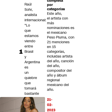
completa
Futuro 360
Raúl
por
categorías
Sohr,
Opinión
Este año,
analista
el artista con
internacional:
más
"Lo
nominaciones es
que
el mexicano
estamos
Peso Pluma, con
viendo
21 menciones
entre
en 15
Brasil
categorías,
incluidas artista
y
del año, canción
Argentina
del año,
es
compositor del
un
año y álbum
quiebre
regional
que
mexicano del
tomará
año.
bastante
tiempo"
21-
02-
Influencer
2023