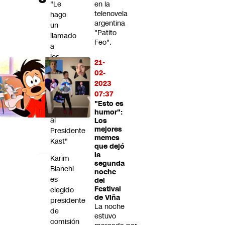
"Le
en la
telenovela
hago
argentina
un
"Patito
llamado
Feo".
a
los
21-
partidos
02-
oficialistas
2023
a
07:37
no
"Esto es
torear
humor":
al
Los
mejores
Presidente
memes
Kast"
que dejó
la
Karim
segunda
Bianchi
noche
es
del
Festival
elegido
de Viña
presidente
La noche
de
estuvo
comisión