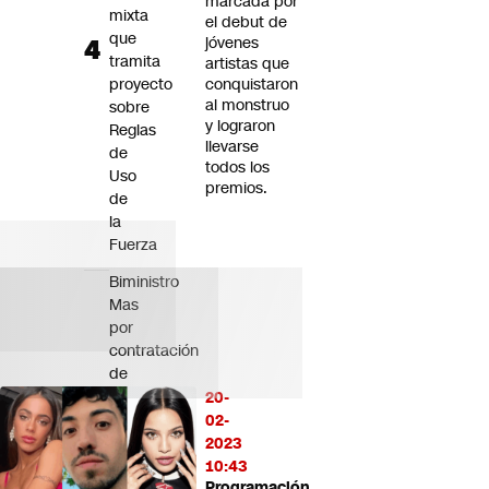
marcada por
mixta
el debut de
que
jóvenes
tramita
artistas que
proyecto
conquistaron
al monstruo
sobre
y lograron
Reglas
llevarse
de
todos los
Uso
premios.
de
la
Fuerza
Biministro
Mas
por
contratación
de
196
20-
jóvenes
02-
en
2023
Collahuasi:
10:43
"La
Programación