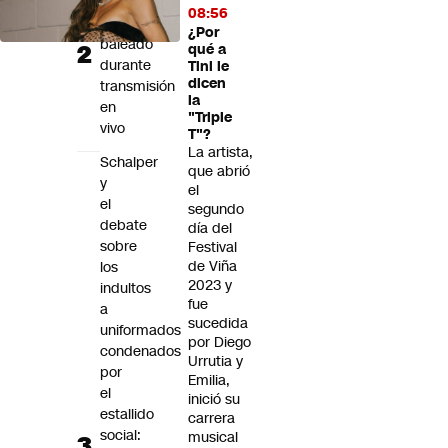
mexicano
08:56
muere
¿Por
baleado
qué a
durante
Tini le
dicen
transmisión
la
en
"Triple
vivo
T"?
La artista,
Schalper
que abrió
y
el
el
segundo
debate
día del
sobre
Festival
de Viña
los
2023 y
indultos
fue
a
sucedida
uniformados
por Diego
condenados
Urrutia y
por
Emilia,
el
inició su
estallido
carrera
social:
musical