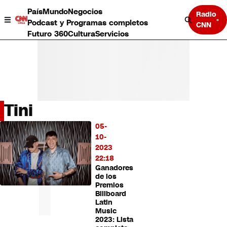
País
Mundo
Negocios
Radio
Podcast y Programas completos
CNN
Futuro 360
Cultura
Servicios
Tini
País
05-
LO
Mundo
10-
MÁS
Negocios
2023
LEÍDO
Deportes
22:18
Ganadores
Programas completos
de los
Cultura
Premios
Servicios
Billboard
Bits
Latin
Music
CNN Data
2023: Lista
CNN tiempo