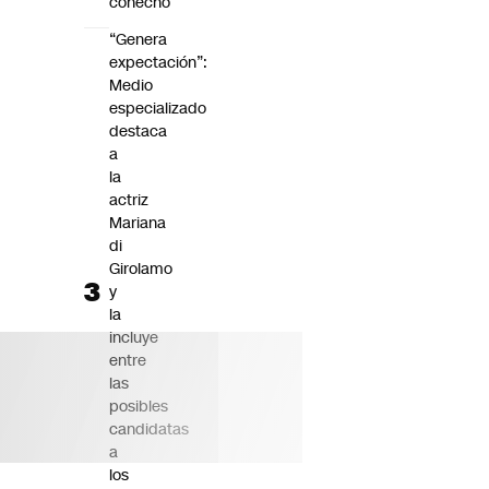
cohecho
“Genera
expectación”:
Medio
especializado
destaca
a
la
actriz
Mariana
di
Girolamo
y
la
incluye
entre
las
posibles
candidatas
a
los