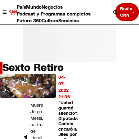
País
Mundo
Negocios
Radio
Podcast y Programas completos
CNN
Futuro 360
Cultura
Servicios
Sexto Retiro
País
04-
LO
Mundo
07-
MÁS
Negocios
2022
LEÍDO
Deportes
21:36
"Usted
Programas completos
Muere
guardó
Cultura
Jorge
silencio":
Servicios
Messi,
Diputada
Bits
Cariola
padre
encaró a
CNN Data
de
Jiles por
CNN tiempo
Lionel