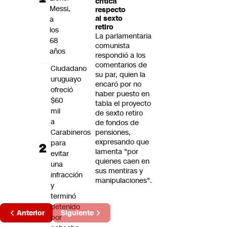
crítica
Futuro 360
Messi,
respecto
al sexto
a
Opinión
retiro
los
La parlamentaria
68
comunista
años
respondió a los
comentarios de
Ciudadano
su par, quien la
uruguayo
encaró por no
ofreció
haber puesto en
$60
tabla el proyecto
mil
de sexto retiro
a
de fondos de
Carabineros
pensiones,
expresando que
para
lamenta "por
evitar
quienes caen en
una
sus mentiras y
infracción
manipulaciones".
y
terminó
Página
detenido
Anterior
Siguiente
por
3 de 3