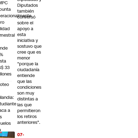
MPC
Diputados
punta
también
eracionalmente
conversó
ro
sobre el
ilidad
apoyo a
esta
mestral
iniciativa y
sostuvo que
unde
cree que es
4%
menor
sta
"porque la
S$ 33
ciudadanía
llones
entiende
que las
roteo
condiciones
n
son muy
ilandia:
distintas a
tudiante
las que
aca a
permitieron
los retiros
s
anteriores".
uelos
a
07-
nco