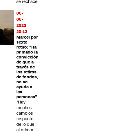
se rechace.
06-
06-
2023
20:13
Marcel por
sexto
retiro: "Ha
primado la
convicción
de que a
través de
los retiros
de fondos,
no se
ayuda a
las
personas"
"Hay
muchos
cambios
respecto
de lo que
el primer,