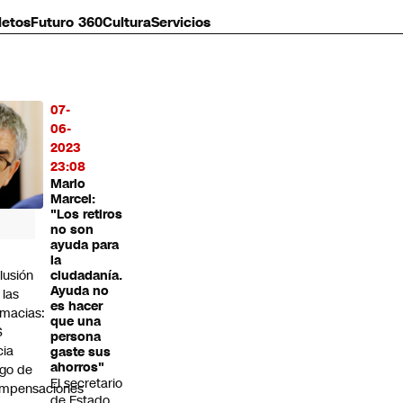
letos
Futuro 360
Cultura
Servicios
07-
MÁS
06-
O
2023
23:08
Mario
Marcel:
"Los retiros
no son
ayuda para
la
lusión
ciudadanía.
Ayuda no
 las
es hacer
rmacias:
que una
S
persona
cia
gaste sus
ahorros"
go de
El secretario
mpensaciones
de Estado