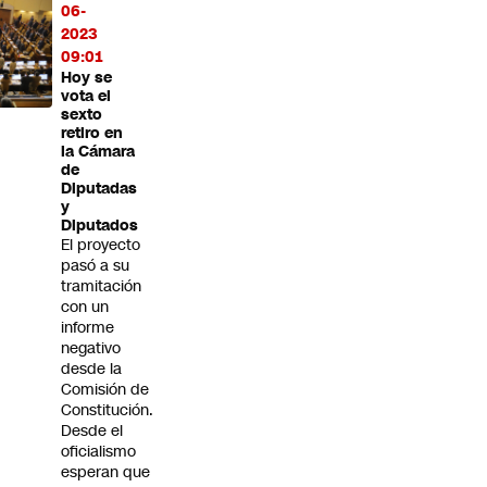
06-
centes
2023
 su
09:01
legio
Hoy se
vota el
sexto
retiro en
la Cámara
de
Diputadas
y
Diputados
El proyecto
pasó a su
tramitación
con un
informe
negativo
desde la
Comisión de
Constitución.
Desde el
oficialismo
esperan que