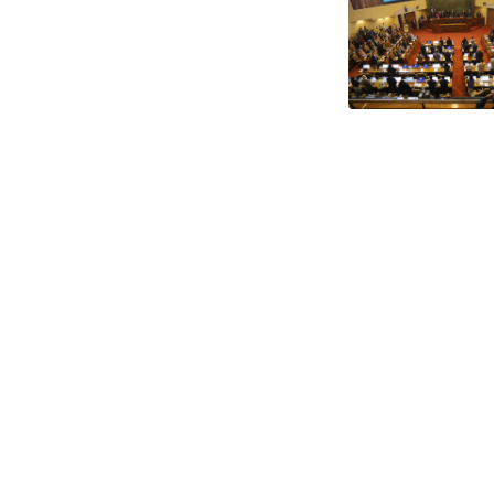
do
en
co