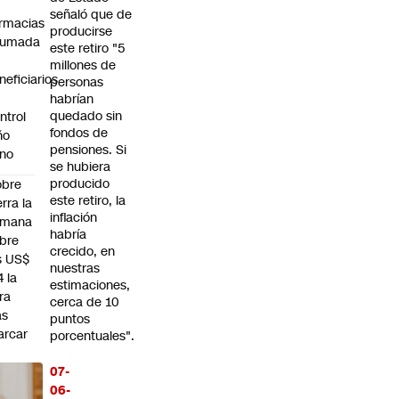
señaló que de
rmacias
producirse
humada
este retiro "5
millones de
neficiarios
personas
habrían
quedado sin
ntrol
fondos de
ño
pensiones. Si
no
se hubiera
producido
obre
este retiro, la
erra la
inflación
emana
habría
bre
crecido, en
s US$
nuestras
4 la
estimaciones,
bra
cerca de 10
as
puntos
arcar
porcentuales".
n
áximo
07-
stórico
06-