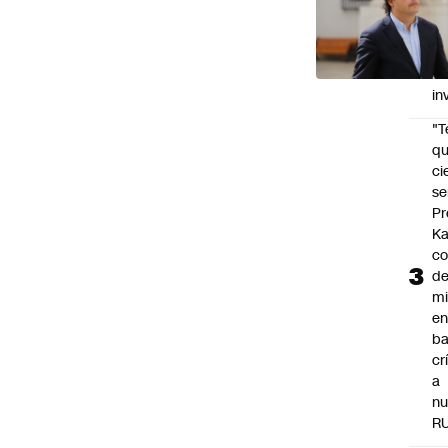
im
po
ca
d
in
"
qu
ci
se
Pr
Ka
co
de
mi
e
ba
cr
a
nu
R