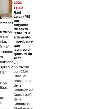
pulsado
2023
r
11:49
Raúl
ída
Leiva (PS)
e
por
ventarios
proyecto
de sexto
Tenemos
retiro: "Es
e dar
altamente
ertas
improbable
que
ñales":
alcance el
esidente
quorum de
st
4/7"
ndiciona
En
entrevista
spliegue
con CNN
litar
Chile, el
n
presidente
rrios
de la
íticos
Comisión de
Constitución
evas
de la
UF
Cámara de
Diputadas y